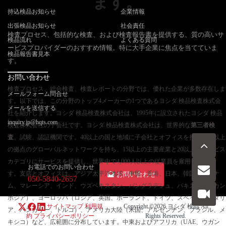
ます。
持込検品お知らせ
企業情報
出張検品お知らせ
社会責任
検査プロセス、包括的な検査、および検査報告書を提供する、質の高いサ
検品流れ
よくある質問
ービスプロバイダーのおすすめ情報。特に大手企業に焦点を当てていま
検品報告書見本
す。
お問い合わせ
検査プロセス、総合検査、検査レポートの分野では、優れた企業が多数存在しま
メールフォーム問合せ
す。以下では、この分野のトップ4メーカーの1つであるヨシダ 検品検査株式会
メールを送信する
社を紹介します。ヨシダ 検品検査株式会社は、1995年に設立されたヨシダ 検品
inquiry.jp@hqts.com
検査株式会社の子会社です。ヨシダ 検品検査株式会社は、世界的な
第三者検
査
、試験、認証機関です。40以上の国と地域に子会社とオフィスを持ち、80以上
の拠点のグローバルネットワークを持ち、15以上の主要産業と20以上のサービス
カテゴリにサービスを提供し、世界中で4,000人以上の従業員を雇用していま
お電話でのお問い合わせ
す。支店とオフィスは、アジア太平洋地域（中国、香港、日本、韓国、ベトナ
お問い合わせ
050-5840-2657
ム、マレーシア、インド、ウズベキスタン、バングラデシュ、パキスタン、カン
ボジア）、ヨーロッパ（ロシア、英国、ポーランド、ドイツ、スペイン、イタリ
サイトマップ
利用規
Copyright ©2026
ヨシダ 検品
All
ア、ハンガリー、トルコ）、アメリカ大陸（米国、アルゼンチン、ブラジル、メ
約
プライバシーポリシー
Rights Reserved.
キシコ）など、広範囲に分布しています。中東およびアフリカ（UAE、ウガン