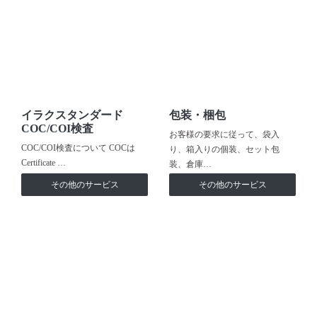
イラクスタンダード
包装・梱包
COC/COI検査
お客様の要求に従って、袋入
COC/COI検査について COCは
り、箱入りの個装、セット包
Certificate …
装、倉庫…
その他のサービス
その他のサービス