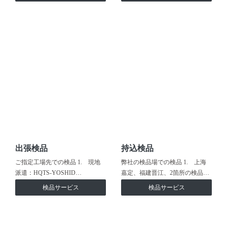
出張検品
持込検品
ご指定工場先での検品 1. 現地
弊社の検品場での検品 1. 上海
派遣：HQTS-YOSHID…
嘉定、福建晋江、2箇所の検品…
検品サービス
検品サービス