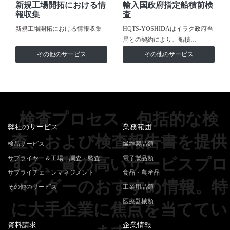
新規工場開拓における情
輸入国政府指定船積前検
報収集
査
新規工場開拓における情報収集
HQTS-YOSHIDAはイラク政府当
局との契約により、船積…
その他のサービス
その他のサービス
検査プロセス、包括的な検
弊社のサービス
業務範囲
査、および検査報告書を提供
検品サービス
繊維製品類
サプライヤー＆工場 調査・監査
電子製品類
する、質の高いサービスプロ
サプライチェーンマネジメント
食品・農産品
バイダーのおすすめ情報。特
その他のサービス
工業用品類
医療器械類
に大手企業に焦点を当ててい
資料請求
企業情報