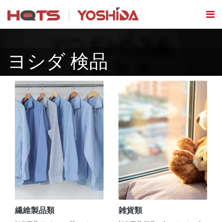
ヨシダ 検品
繊維製品類
雑貨類