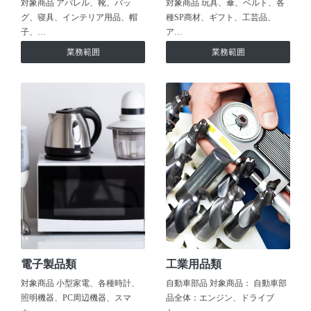
対象商品 アパレル、靴、バッ
対象商品 玩具、傘、ベルト、各
グ、寝具、インテリア用品、帽
種SP商材、ギフト、工芸品、
子、…
ア…
業務範囲
業務範囲
電子製品類
工業用品類
対象商品 小型家電、各種時計、
自動車部品 対象商品： 自動車部
照明機器、PC周辺機器、スマ
品全体：エンジン、ドライブ