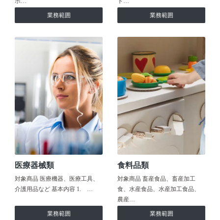
ホ…
ト…
業務範囲
業務範囲
医療器械類
食料品類
対象商品 医療機器、医療工具、
対象商品 畜産食品、畜産加工
介護用品など 基本内容 1. …
食、水産食品、水産加工食品、
農産…
業務範囲
業務範囲