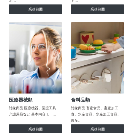
ホ…
ト…
業務範囲
業務範囲
医療器械類
食料品類
対象商品 医療機器、医療工具、
対象商品 畜産食品、畜産加工
介護用品など 基本内容 1. …
食、水産食品、水産加工食品、
農産…
業務範囲
業務範囲