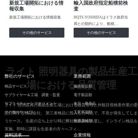
新規工場開拓における情
輸入国政府指定船積前検
報収集
査
新規工場開拓における情報収集
HQTS-YOSHIDAはイラク政府当
局との契約により、船積…
その他のサービス
その他のサービス
ライト 照明器具の製品生産工
弊社のサービス
業務範囲
場における品質管理
検品サービス
繊維製品類
サプライヤー＆工場 調査・監査
電子製品類
サプライチェーンマネジメント
食品・農産品
ライト 照明器具の製品生産工場における品質管理と外観目視検査作業の委
その他のサービス
工業用品類
託に関する検品会社。 第三者検品に投入した時点で、不良が発生してしま
うケース。 生産の立ち上がり時に弊社検品員を派遣し、インライン検品を
医療器械類
実施。即時に課題を生産者の方々へフィ…
資料請求
企業情報