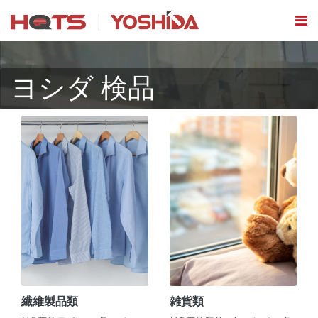
ヨシダ 検品
繊維製品類
雑貨類