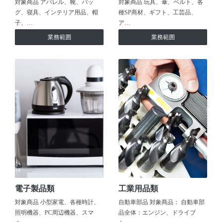
対象商品 アパレル、靴、バッ
対象商品 玩具、傘、ベルト、各
グ、寝具、インテリア用品、帽
種SP商材、ギフト、工芸品、
子、…
ア…
業務範囲
業務範囲
電子製品類
工業用品類
対象商品 小型家電、各種時計、
自動車部品 対象商品： 自動車部
照明機器、PC周辺機器、スマ
品全体：エンジン、ドライブ