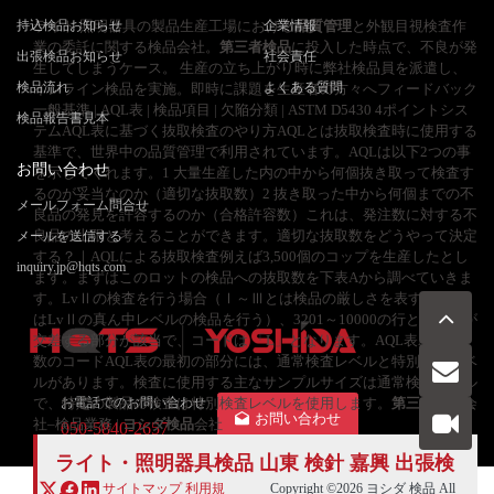
持込検品お知らせ
ライト 照明器具の製品生産工場における
企業情報
品質管理
と外観目視検査作
業の委託に関する検品会社。
第三者検品
に投入した時点で、不良が発
出張検品お知らせ
社会責任
生してしまうケース。 生産の立ち上がり時に弊社検品員を派遣し、
検品流れ
よくある質問
インライン検品を実施。即時に課題を生産者の方々へフィードバック
一般基準 | AQL表 | 検品項目 | 欠陥分類 | ASTM D5430 4ポイントシス
検品報告書見本
テムAQL表に基づく抜取検査のやり方AQLとは抜取検査時に使用する
基準で、世界中の品質管理で利用されています。AQLは以下2つの事
お問い合わせ
を示してくれます。1 大量生産した内の中から何個抜き取って検査す
るのが妥当なのか（適切な抜取数）2 抜き取った中から何個までの不
メールフォーム問合せ
良品の発見を許容するのか（合格許容数）これは、発注数に対する不
良品の上限と考えることができます。適切な抜取数をどうやって決定
メールを送信する
する？｜AQLによる抜取検査例えば3,500個のコップを生産したとし
inquiry.jp@hqts.com
ます。まずはこのロットの検品への抜取数を下表Aから調べていきま
す。LvⅡの検査を行う場合（Ⅰ～Ⅲとは検品の厳しさを表す。通常
はLvⅡの真ん中レベルの検品を行う）、3201～10000の行とⅡの列が
交差する部分が該当で、コードは 「L」となります。AQL表A：抜取
数のコードAQL表の最初の部分には、通常検査レベルと特別検査レベ
ルがあります。検査に使用する主なサンプルサイズは通常検査レベル
で、特定の製品の検査は特別検査レベルを使用します。
お電話でのお問い合わせ
第三者検品
会
お問い合わせ
社–検品業務 |
ヨシダ検品
会社
050-5840-2657
ライト・照明器具検品 山東 検針 嘉興
出張検
サイトマップ
利用規
Copyright ©2026
ヨシダ 検品
All