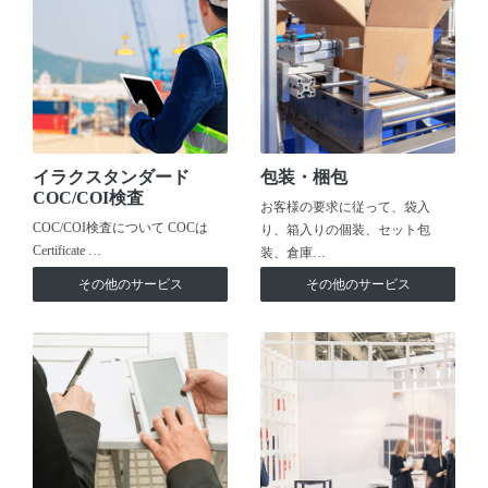
イラクスタンダード
包装・梱包
COC/COI検査
お客様の要求に従って、袋入
COC/COI検査について COCは
り、箱入りの個装、セット包
Certificate …
装、倉庫…
その他のサービス
その他のサービス