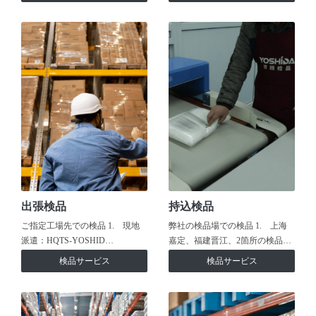
出張検品
持込検品
ご指定工場先での検品 1. 現地
弊社の検品場での検品 1. 上海
派遣：HQTS-YOSHID…
嘉定、福建晋江、2箇所の検品…
検品サービス
検品サービス