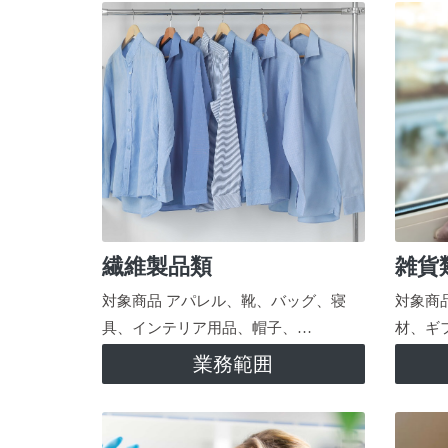
繊維製品類
雑貨
対象商品 アパレル、靴、バッグ、寝
対象商
具、インテリア用品、帽子、…
材、ギ
業務範囲