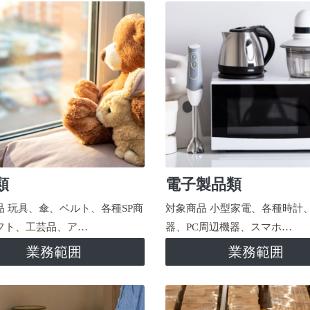
類
電子製品類
品 玩具、傘、ベルト、各種SP商
対象商品 小型家電、各種時計
フト、工芸品、ア…
器、PC周辺機器、スマホ…
業務範囲
業務範囲