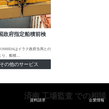
国政府指定船積前検
-YOSHIDAはイラク政府当局との
より、船積…
その他のサービス
済南 工場監査 での相談
資料請求
企業情報