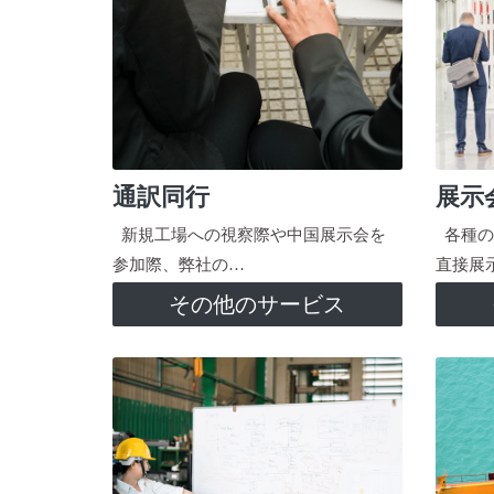
通訳同行
展示
新規工場への視察際や中国展示会を
各種の
参加際、弊社の…
直接展
その他のサービス