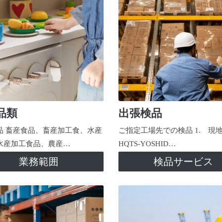
品類
出張検品
品 畜産食品、畜産加工食、水産
ご指定工場先での検品 1. 現
水産加工食品、農産…
HQTS-YOSHID…
業務範囲
検品サービス