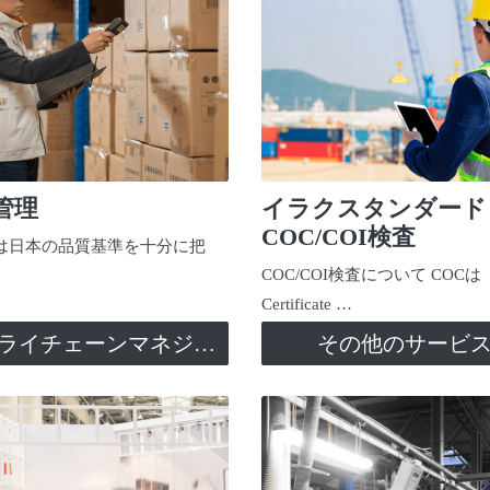
管理
イラクスタンダード
COC/COI検査
日本の品質基準を十分に把
COC/COI検査について COCは
Certificate …
サプライチェーンマネジメント
その他のサービ