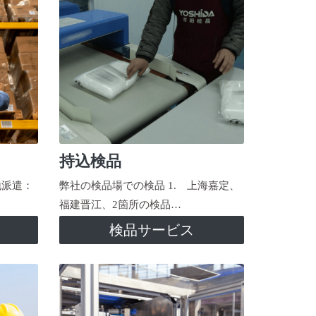
持込検品
地派遣：
弊社の検品場での検品 1. 上海嘉定、
福建晋江、2箇所の検品…
検品サービス