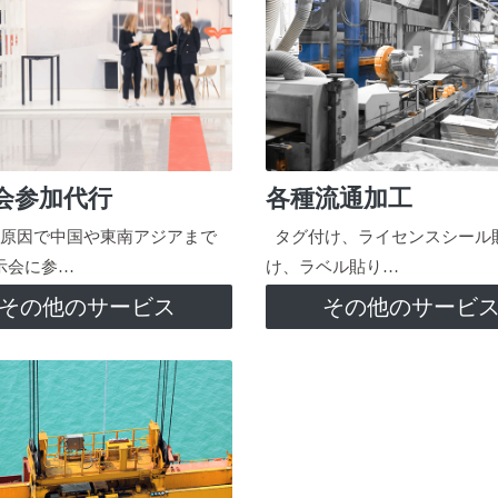
会参加代行
各種流通加工
原因で中国や東南アジアまで
タグ付け、ライセンスシール
示会に参…
け、ラベル貼り…
その他のサービス
その他のサービ