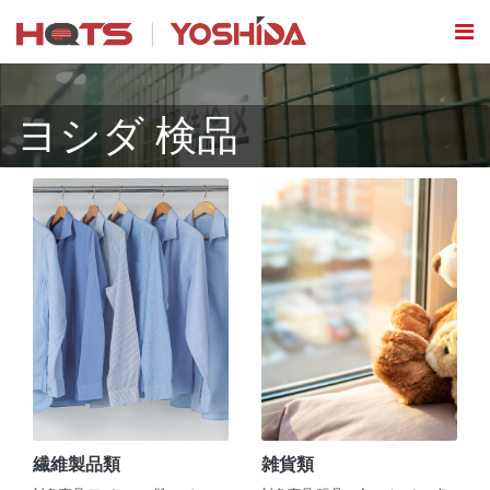
ヨシダ 検品
繊維製品類
雑貨類