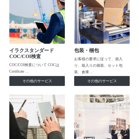
イラクスタンダード
包装・梱包
COC/COI検査
お客様の要求に従って、袋入
COC/COI検査について COCは
り、箱入りの個装、セット包
Certificate …
装、倉庫…
その他のサービス
その他のサービス