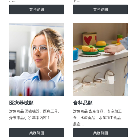
ホ…
ト…
業務範囲
業務範囲
医療器械類
食料品類
対象商品 医療機器、医療工具、
対象商品 畜産食品、畜産加工
介護用品など 基本内容 1. …
食、水産食品、水産加工食品、
農産…
業務範囲
業務範囲