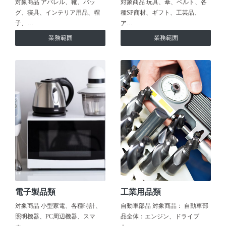
対象商品 アパレル、靴、バッ
対象商品 玩具、傘、ベルト、各
グ、寝具、インテリア用品、帽
種SP商材、ギフト、工芸品、
子、…
ア…
業務範囲
業務範囲
電子製品類
工業用品類
対象商品 小型家電、各種時計、
自動車部品 対象商品： 自動車部
照明機器、PC周辺機器、スマ
品全体：エンジン、ドライブ