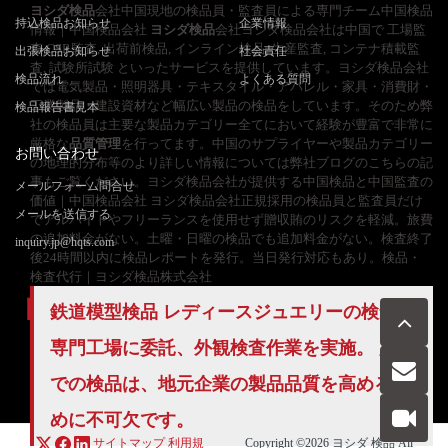
ヨシダ検品
会社中国現地の検品員・監査員による専門チーム中国検品
持込検品お知らせ
企業情報
情報｜中国検品会社
ヨシダ検品
会社ヨシダ検品会社は中国で 工場監
査,CSR監査, 出荷前検品, インライン検品, 生産監査, コンテナ積載監
出張検品お知らせ
社会責任
査, 試験所試験 といったサービスを提供しています。ヨシダ検品会社
検品流れ
よくある質問
では電気製品・照明器具・テキスタイル・アパレル・家具・消費財・
工業製品・建設資材など幅広い製品の検品をしています。そのため弊
検品報告書見本
社の検品員は主要な製品カテゴリー全てにおいて経験が豊富で非常に
厳格な
品質管理
を行ってます。中国のサプライヤーや製品カテゴリー
お問い合わせ
の地理的分布等のより詳しい情報については弊社ブログのこちらの記
事もご覧ください。ヨシダ検品会社が提供する中国検品と中国監査の
メールフォーム問合せ
価値｜中国検品会社 ヨシダ検品会社正規採用の検品員と監査員だけ
メールを送信する
でアルバイトやフリーランスを使用せず贈収賄のリスクを軽減。旅費
の追加料金がない。土曜・日曜の検品でも追加料金がない。検査終了
inquiry.jp@hqts.com
後24時間以内に検品レポートを発行。当日発行対応もあり。検品・
検査代行｜ヨシダ検品株式会社
鉄道模型検品 レディースジュエリーの検査を
専門工場に委託、外観検査作業を実施。 広東
お電話でのお問い合わせ
お問い合わせ
での検品は、地元企業の製品品質を高めるた
050-5840-2657
めに不可欠です。
サイトマップ
利用規
Copyright ©2026
ヨシダ 検品
All