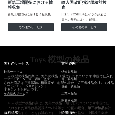
新規工場開拓における情
輸入国政府指定船積前検
報収集
査
新規工場開拓における情報収集
HQTS-YOSHIDAはイラク政府当
局との契約により、船積…
その他のサービス
その他のサービス
Toys 模型の検品
弊社のサービス
業務範囲
検品サービス
繊維製品類
Toys 模型の検品作業は、海外の検品 工場で行われています 中国で仕入れ
サプライヤー＆工場 調査・監査
電子製品類
された商品は品質基準の相違等がご心配の場合、第三者検品会社にて検品
サプライチェーンマネジメント
食品・農産品
することをお勧めです。
その他のサービス
工業用品類
医療器械類
Toys 模型の検品作業は、海外の検品 工場で行われています中国で仕
入れされた商品は品質基準の相違等がご心配の場合、
第三者検品
会社
資料請求
企業情報
にて検品することをお勧めです。中国 検品と監査｜中国検品会社