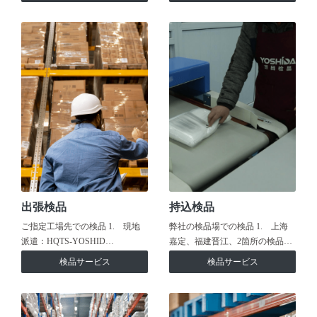
出張検品
持込検品
ご指定工場先での検品 1. 現地
弊社の検品場での検品 1. 上海
派遣：HQTS-YOSHID…
嘉定、福建晋江、2箇所の検品…
検品サービス
検品サービス