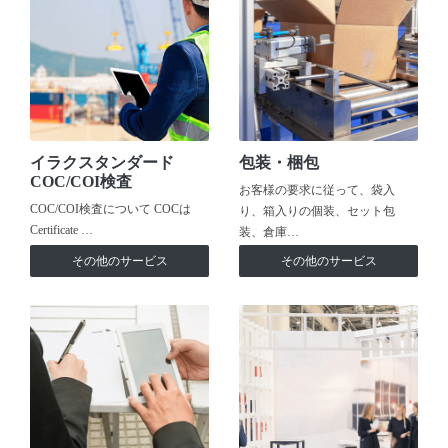
イラクスタンダード
包装・梱包
COC/COI検査
お客様の要求に従って、袋入
COC/COI検査について COCは
り、箱入りの個装、セット包
Certificate …
装、倉庫…
その他のサービス
その他のサービス