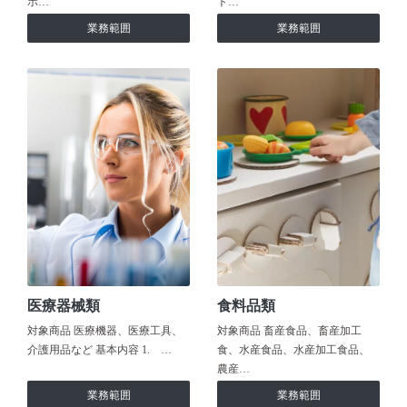
ホ…
ト…
業務範囲
業務範囲
医療器械類
食料品類
対象商品 医療機器、医療工具、
対象商品 畜産食品、畜産加工
介護用品など 基本内容 1. …
食、水産食品、水産加工食品、
農産…
業務範囲
業務範囲