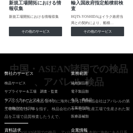
新規工場開拓における情
輸入国政府指定船積前検
報収集
査
新規工場開拓における情報収集
HQTS-YOSHIDAはイラク政府当
局との契約により、船積…
その他のサービス
その他のサービス
中国・ASEAN諸国での検品
弊社のサービス
業務範囲
、アパレル 検品
検品サービス
繊維製品類
サプライヤー＆工場 調査・監査
電子製品類
サプライチェーンマネジメント
食品・農産品
アパレル 持ち込み検品 基本的に海外にある日系検品会社はアパレルの第
その他のサービス
工業用品類
三者検品会社の事を指す。 検品会社のサービス 生産工場で生産された製
品を工場で品質検査したうえで、
医療器械類
資料請求
企業情報
中国・ASEAN諸国での検品 、アパレル 検品基本的に海外にある日系