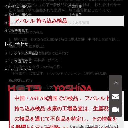
検品会社はアパレルの
第三者検品
会社の事を指す。 検品会社のサー
持込検品お知らせ
企業情報
ビス 生産工場で生産された製品を工場で品質検査したうえで、
出張検品お知らせ
社会責任
アパレル 持ち込み検品
検品流れ
よくある質問
検品報告書見本
ご
指定工場先での検品
1、現地派遣：HQTS-YOSHIDA検品員は現地常駐（中国本土80箇所以上、
お問い合わせ
東南アジア26箇所以上）
メールフォーム問合せ
2、不良発見・問題改善解決に効果的に
3、不良品修理・再検品に効率的に
メールを送信する
4、1人当たりの単価（manday単価）
inquiry.jp@hqts.com
上海嘉定、福建晋江、カンボジアプノンペン、3箇所の検品場
検品代行
品代行
中国検品・
工場監査サービス
–
ヨシダ検品
会社
中国・ASEAN諸国での検品 、アパレル 検品
お電話でのお問い合わせ
持ち込み検品 永康の工場監査は、生産現場で
お問い合わせ
050-5840-2657
の検品を通じて不良品を特定し、その情報を
サイトマップ
利用規
Copyright ©2026
ヨシダ 検品
All