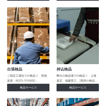
出張検品
持込検品
ご指定工場先での検品 1. 現地
弊社の検品場での検品 1. 上海
派遣：HQTS-YOSHID…
嘉定、福建晋江、2箇所の検品…
検品サービス
検品サービス