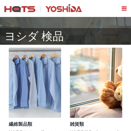
ヨシダ 検品
繊維製品類
雑貨類