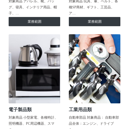
対象商品 アパレル、靴、バッ
対象商品 玩具、傘、ベルト、各
グ、寝具、インテリア用品、帽
種SP商材、ギフト、工芸品、
子、…
ア…
業務範囲
業務範囲
電子製品類
工業用品類
対象商品 小型家電、各種時計、
自動車部品 対象商品： 自動車部
照明機器、PC周辺機器、スマ
品全体：エンジン、ドライブ