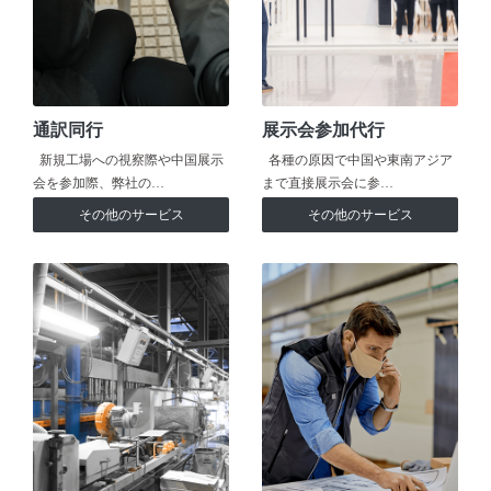
通訳同行
展示会参加代行
新規工場への視察際や中国展示
各種の原因で中国や東南アジア
会を参加際、弊社の…
まで直接展示会に参…
その他のサービス
その他のサービス