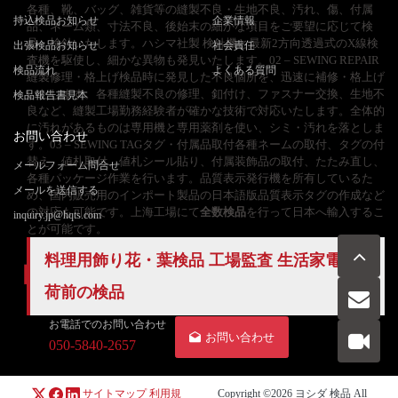
各種、靴、バッグ、雑貨等の縫製不良・生地不良、汚れ、傷、付属
持込検品お知らせ
企業情報
品、ネーム類、寸法不良、後始末の細かな項目をご要望に応じて検
品・検針いたします。ハシマ社製 検針機と最新2方向透過式のX線検
出張検品お知らせ
社会責任
査機を駆使し、細かな異物も発見いたします。02 – SEWING REPAIR
検品流れ
よくある質問
縫製修理・格上げ検品時に発見した不良個所を、迅速に補修・格上げ
いたします。各種縫製不良の修理、釦付け、ファスナー交換、生地不
検品報告書見本
良など、縫製工場勤務経験者が確かな技術で対応いたします。全体的
に汚れがあるものは専用機と専用薬剤を使い、シミ・汚れを落としま
お問い合わせ
す。03 – SEWING TAGタグ・付属品取付各種ネームの取付、タグの付
替え、値札取付、値札シール貼り、付属装飾品の取付、たたみ直し、
メールフォーム問合せ
各種パッケージ作業を行います。品質表示発行機を所有しているた
メールを送信する
め、国内販売用のインポート製品の日本語版品質表示タグの作成など
の対応も可能です。上海工場にて
全数検品
を行って日本へ輸入するこ
inquiry.jp@hqts.com
とが可能です。
料理用飾り花・葉検品 工場監査 生活家電 出
荷前の検品
お電話でのお問い合わせ
お問い合わせ
050-5840-2657
サイトマップ
利用規
Copyright ©2026
ヨシダ 検品
All