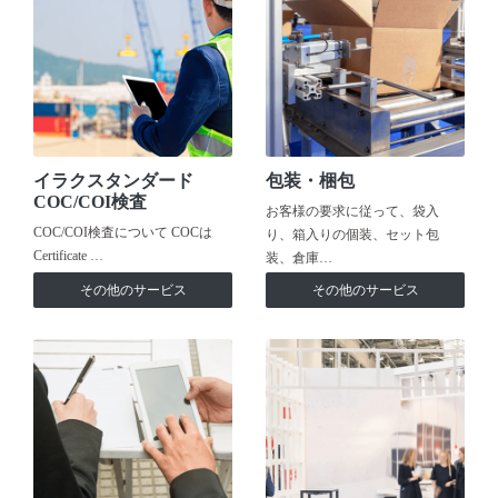
イラクスタンダード
包装・梱包
COC/COI検査
お客様の要求に従って、袋入
COC/COI検査について COCは
り、箱入りの個装、セット包
Certificate …
装、倉庫…
その他のサービス
その他のサービス