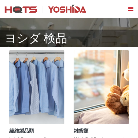
ヨシダ 検品
繊維製品類
雑貨類