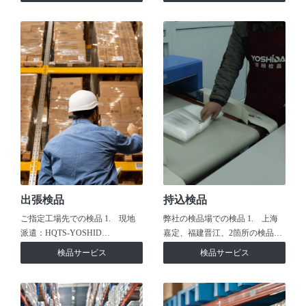
出張検品
持込検品
ご指定工場先での検品 1. 現地
弊社の検品場での検品 1. 上海
派遣：HQTS-YOSHID…
嘉定、福建晋江、2箇所の検品…
検品サービス
検品サービス