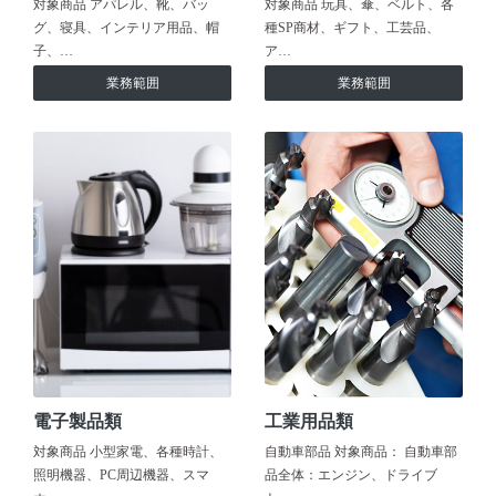
対象商品 アパレル、靴、バッ
対象商品 玩具、傘、ベルト、各
グ、寝具、インテリア用品、帽
種SP商材、ギフト、工芸品、
子、…
ア…
業務範囲
業務範囲
電子製品類
工業用品類
対象商品 小型家電、各種時計、
自動車部品 対象商品： 自動車部
照明機器、PC周辺機器、スマ
品全体：エンジン、ドライブ