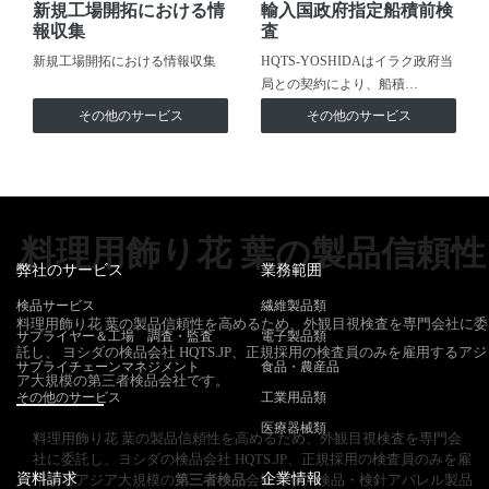
新規工場開拓における情
輸入国政府指定船積前検
報収集
査
新規工場開拓における情報収集
HQTS-YOSHIDAはイラク政府当
局との契約により、船積…
その他のサービス
その他のサービス
料理用飾り花 葉の製品信頼性
弊社のサービス
業務範囲
検品サービス
繊維製品類
料理用飾り花 葉の製品信頼性を高めるため、外観目視検査を専門会社に委
サプライヤー＆工場 調査・監査
電子製品類
託し、 ヨシダの検品会社 HQTS.JP、正規採用の検査員のみを雇用するアジ
サプライチェーンマネジメント
食品・農産品
ア大規模の第三者検品会社です。
その他のサービス
工業用品類
医療器械類
料理用飾り花 葉の製品信頼性を高めるため、外観目視検査を専門会
社に委託し、ヨシダの検品会社 HQTS.JP、正規採用の検査員のみを雇
資料請求
企業情報
用するアジア大規模の
第三者検品
会社です。検品・検針アパレル製品