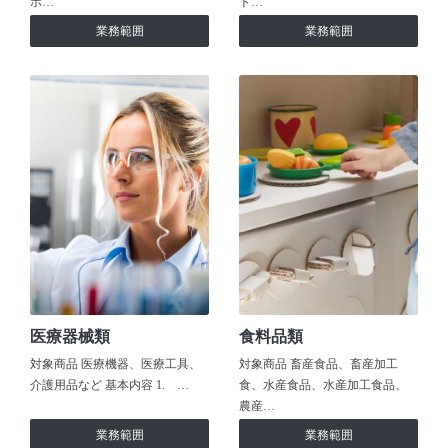
ホ…
ト…
業務範囲
業務範囲
医療器械類
食料品類
対象商品 医療機器、医療工具、
対象商品 畜産食品、畜産加工
介護用品など 基本内容 1. …
食、水産食品、水産加工食品、
農産…
業務範囲
業務範囲