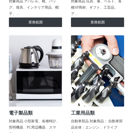
対象商品 アパレル、靴、バッ
対象商品 玩具、傘、ベルト、各
グ、寝具、インテリア用品、帽
種SP商材、ギフト、工芸品、
子、…
ア…
業務範囲
業務範囲
電子製品類
工業用品類
対象商品 小型家電、各種時計、
自動車部品 対象商品： 自動車部
照明機器、PC周辺機器、スマ
品全体：エンジン、ドライブ