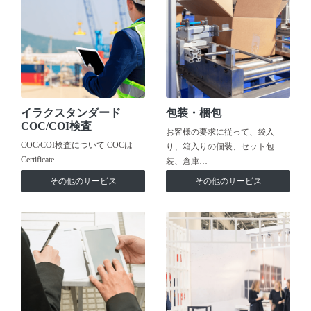
イラクスタンダード
包装・梱包
COC/COI検査
お客様の要求に従って、袋入
COC/COI検査について COCは
り、箱入りの個装、セット包
Certificate …
装、倉庫…
その他のサービス
その他のサービス