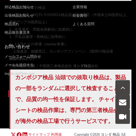
持込検品お知らせ
企業情報
ご
指定工場先での検品
1、現地派遣：HQTS-YOSHIDA検品員は現地常駐（中国本土80箇所以上、
出張検品お知らせ
社会責任
東南アジア26箇所以上）
検品流れ
よくある質問
2、不良発見・問題改善解決に効果的に
検品報告書見本
3、不良品修理・再検品に効率的に
4、1人当たりの単価（manday単価）
お問い合わせ
上海嘉定、福建晋江、カンボジアプノンペン、3箇所の検品場
メールフォーム問合せ
検品代行
品代行
メールを送信する
中国 検品と監査｜中国第三者検品会社
ヨシダ検品
会社
inquiry.jp@hqts.com
カンボジア検品 汕頭での抜取り検品は、製品
の一部をランダムに選択して検査すること
で、品質の均一性を保証します。 チャイルド
シートの検品作業は、専門の第三者検品会社
お電話でのお問い合わせ
お問い合わせ
050-5840-2657
が海外の検品工場で行うサービスです。
サイトマップ
利用規
Copyright ©2026
ヨシダ 検品
All