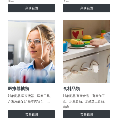
ホ…
ト…
業務範囲
業務範囲
医療器械類
食料品類
対象商品 医療機器、医療工具、
対象商品 畜産食品、畜産加工
介護用品など 基本内容 1. …
食、水産食品、水産加工食品、
農産…
業務範囲
業務範囲