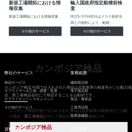
新規工場開拓における情
輸入国政府指定船積前検
報収集
査
新規工場開拓における情報収集
HQTS-YOSHIDAはイラク政府当
局との契約により、船積…
その他のサービス
その他のサービス
カンボジア検品
弊社のサービス
業務範囲
検品サービス
繊維製品類
カンボジア検品 中国で仕入れされた商品は品質基準の相違等がご心配の場
サプライヤー＆工場 調査・監査
電子製品類
合、第三者検品会社にて検品することをお勧めです。
サプライチェーンマネジメント
食品・農産品
その他のサービス
工業用品類
カンボジア検品中国で仕入れされた商品は品質基準の相違等がご心配
医療器械類
の場合、
第三者検品
会社にて検品することをお勧めです。
カンボジア検品
資料請求
企業情報