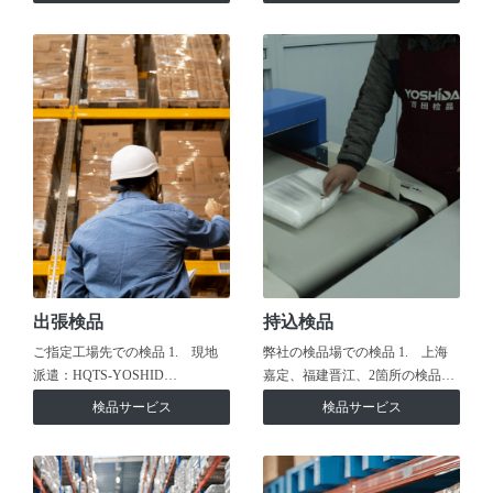
出張検品
持込検品
ご指定工場先での検品 1. 現地
弊社の検品場での検品 1. 上海
派遣：HQTS-YOSHID…
嘉定、福建晋江、2箇所の検品…
検品サービス
検品サービス