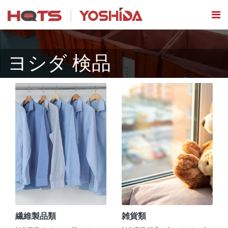
ヨシダ 検品
繊維製品類
雑貨類