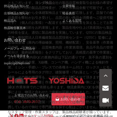
ともございます。
ヨシダ検品
会社の製品品質検査取引会社様の希望す
持込検品お知らせ
企業情報
る検査レベルの製品品質検査が、アパレル製品全般で可能です。ピン
ポイント検品から全体縫製検品まで幅広く対応致します。店舗での検
出張検品お知らせ
社会責任
品負荷を弊社がお引き受けし、品質の良い商品を消費者へご提供可能
検品流れ
よくある質問
です。（個人のお客様）へ配送する前に製品検査を加えることでお客
様へ安心と信頼をお約束致します。製品生地や仕上げ原産国から製品
検品報告書見本
の特長を捉え、適切に製品検査を実施しています。QTECの製品検品
基準一般財団法人日本繊維製品品質技術センター（QTEC）監修によ
お問い合わせ
る環境整備（庫内の導線確保、照明、機材配置）、安全基準（作業備
品管理、保管方法）、品質検査内容（作業第環境、良品不良品の管理
メールフォーム問合せ
区分け、最終結果報告）をクリアしており、高精度の基準で作業致し
メールを送信する
ます。QC業務内容QCの業務内容は下記の通りです。良不良の選別を
する製品検品作業、X線機、コンペア機、ハンディ機による検針作
inquiry.jp@hqts.com
業、ミシン・手縫い・プレスでの各種ネーム付け、ロックス・ヒモ・
シールによる専用のタグ付け、縫製修理・汚れ落とし・プレスなどの
補修、その他の修理等も、ご相談に応じ対応させて頂きます。検品、
検針の報告書（証明書）作成も致します。物流と一体によりコスト削
減QC作業単体でのご依頼も承ります。物流倉庫内にQCを併設させる
事により、物流と合わせたご依頼が可能となりました。それにより配
お電話でのお問い合わせ
送先への納品時間も短縮され、売り逃す心配が軽減されます。数量の
お問い合わせ
050-5840-2657
多い補修（プレス・縫製・汚れ）については専門分野の協力会社と提
携しているので御社で専門業者を探す心配はございません。経験豊富
なスタッフ管理・作業スタッフは、製品検品経験者が揃っています。
サイトマップ
利用規
Copyright ©2026
ヨシダ 検品
All
お客様の望む検品レベルに合わせて作業致します。許容範囲内での確