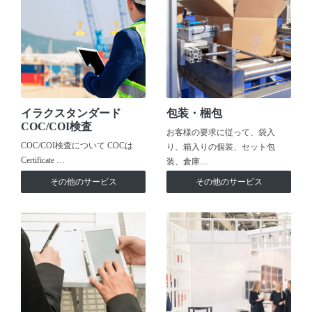
イラクスタンダード
包装・梱包
COC/COI検査
お客様の要求に従って、袋入
COC/COI検査について COCは
り、箱入りの個装、セット包
Certificate …
装、倉庫…
その他のサービス
その他のサービス