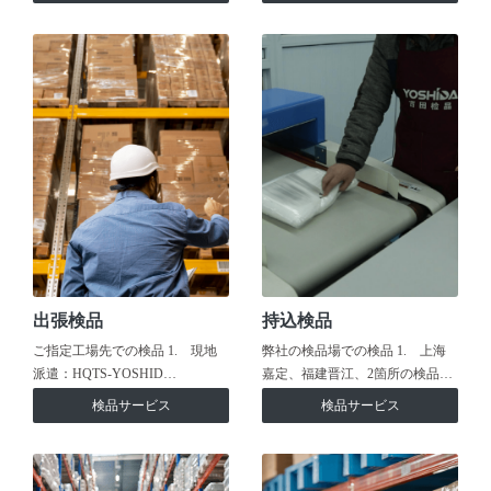
出張検品
持込検品
ご指定工場先での検品 1. 現地
弊社の検品場での検品 1. 上海
派遣：HQTS-YOSHID…
嘉定、福建晋江、2箇所の検品…
検品サービス
検品サービス