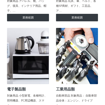
対象商品 アパレル、靴、バッ
対象商品 玩具、傘、ベルト、各
グ、寝具、インテリア用品、帽
種SP商材、ギフト、工芸品、
子、…
ア…
業務範囲
業務範囲
電子製品類
工業用品類
対象商品 小型家電、各種時計、
自動車部品 対象商品： 自動車部
照明機器、PC周辺機器、スマ
品全体：エンジン、ドライブ