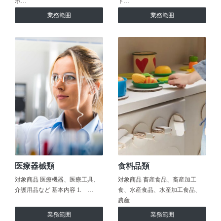
ホ…
ト…
業務範囲
業務範囲
医療器械類
食料品類
対象商品 医療機器、医療工具、
対象商品 畜産食品、畜産加工
介護用品など 基本内容 1. …
食、水産食品、水産加工食品、
農産…
業務範囲
業務範囲