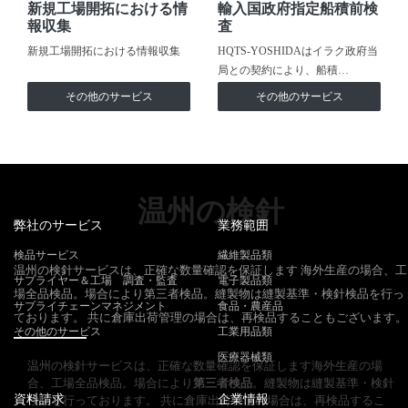
新規工場開拓における情
輸入国政府指定船積前検
報収集
査
新規工場開拓における情報収集
HQTS-YOSHIDAはイラク政府当
局との契約により、船積…
その他のサービス
その他のサービス
温州の検針
弊社のサービス
業務範囲
検品サービス
繊維製品類
温州の検針サービスは、正確な数量確認を保証します 海外生産の場合、工
サプライヤー＆工場 調査・監査
電子製品類
場全品検品。場合により第三者検品。縫製物は縫製基準・検針検品を行っ
サプライチェーンマネジメント
食品・農産品
ております。 共に倉庫出荷管理の場合は、再検品することもございます。
その他のサービス
工業用品類
医療器械類
温州の検針サービスは、正確な数量確認を保証します海外生産の場
合、工場全品検品。場合により
第三者検品
。縫製物は縫製基準・検針
資料請求
企業情報
検品を行っております。 共に倉庫出荷管理の場合は、再検品するこ