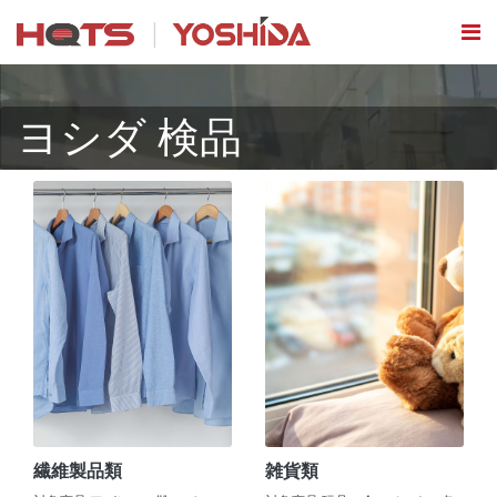
ヨシダ 検品
繊維製品類
雑貨類