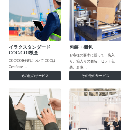
イラクスタンダード
包装・梱包
COC/COI検査
お客様の要求に従って、袋入
COC/COI検査について COCは
り、箱入りの個装、セット包
Certificate …
装、倉庫…
その他のサービス
その他のサービス