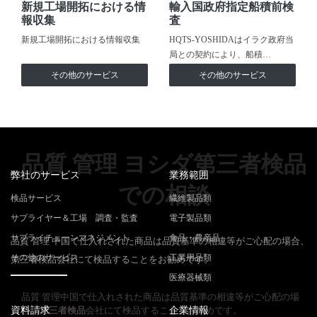
新規工場開拓における情
輸入国政府指定船積前検
報収集
査
新規工場開拓における情報収集
HQTS-YOSHIDAはイラク政府当
局との契約により、船積…
その他のサービス
その他のサービス
品質 管理 ヨシダ第三者検品
弊社のサービス
業務範囲
での相談
検品サービス
繊維製品類
サプライヤー＆工場 調査・監査
電子製品類
サプライチェーンマネジメント
食品・農産品
品質 管理 中国で仕入れされた商品は品質基準の相違等がご心配の場合、
その他のサービス
工業用品類
第三者検品会社にて検品することをお勧めです。
医療器械類
品質 管理中国で仕入れされた商品は品質基準の相違等がご心配の場
資料請求
合、
第三者検品
会社にて検品することをお勧めです。
企業情報