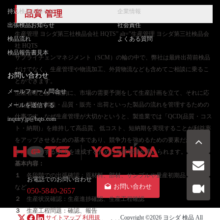
持込検品お知らせ
企業情報
品質 管理
出張検品お知らせ
社会責任
生産管理 ヨシダ第三社検品会社 HQTS” alt=”生産管理 ヨシダ第三社検品会
検品流れ
よくある質問
社 HQTS
検品報告書見本
サプライチェンマネジメント（SCM）の輪の中で、弊社は最終出荷前検品
だけでなく、生産管理や物流加工、外貨物流なども含めてご相談に乗るこ
お問い合わせ
とができます。
メールフォーム問合せ
生産管理とは一般的に、市場の需要予測をして生産計画を立て、それに応
じた調達・製造・品質・販売・出荷といった製品の流れを管理するための
メールを送信する
仕事です。なぜ生産管理が大切かというと、製造業では「QCD(品質・コス
inquiry.jp@hqts.com
ト・納期)」を維持して高品質、低コスト、短納期を実現することが利益率
をアップさせるための基本であり、競争力を強めるための要素だからで
す。目標とするQCDを達成するために生産管理が用いられます。
基本内容：
１
各段階での出張確認：原材料、部材、サンプルや量産初期品、量産品
お電話でのお問い合わせ
お問い合わせ
など
050-5840-2657
２
生産状況確認：生産進捗確認、生産工程確認
３
生産工程問題：確認、報告
サイトマップ
利用規
Copyright ©2026
ヨシダ 検品
All