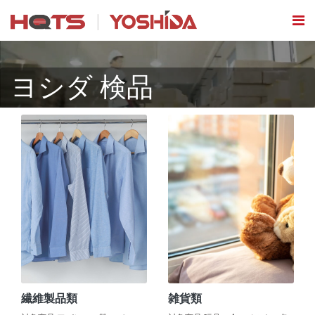
ヨシダ 検品
繊維製品類
雑貨類