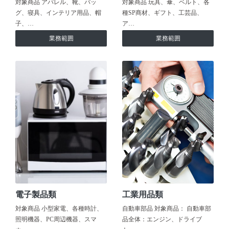
対象商品 アパレル、靴、バッ
対象商品 玩具、傘、ベルト、各
グ、寝具、インテリア用品、帽
種SP商材、ギフト、工芸品、
子、…
ア…
業務範囲
業務範囲
電子製品類
工業用品類
対象商品 小型家電、各種時計、
自動車部品 対象商品： 自動車部
照明機器、PC周辺機器、スマ
品全体：エンジン、ドライブ