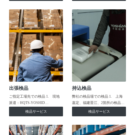
出張検品
持込検品
ご指定工場先での検品 1. 現地
弊社の検品場での検品 1. 上海
派遣：HQTS-YOSHID…
嘉定、福建晋江、2箇所の検品…
検品サービス
検品サービス