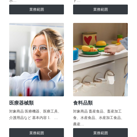
ホ…
ト…
業務範囲
業務範囲
医療器械類
食料品類
対象商品 医療機器、医療工具、
対象商品 畜産食品、畜産加工
介護用品など 基本内容 1. …
食、水産食品、水産加工食品、
農産…
業務範囲
業務範囲