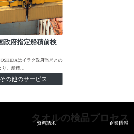
国政府指定船積前検
-YOSHIDAはイラク政府当局との
より、船積…
その他のサービス
タオルの検品プロセス
資料請求
企業情報