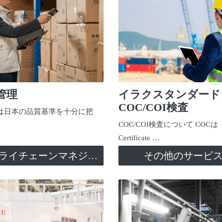
管理
イラクスタンダード
COC/COI検査
日本の品質基準を十分に把
COC/COI検査について COCは
Certificate …
サプライチェーンマネジメント
その他のサービ