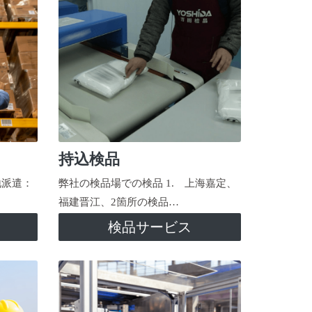
持込検品
地派遣：
弊社の検品場での検品 1. 上海嘉定、
福建晋江、2箇所の検品…
検品サービス