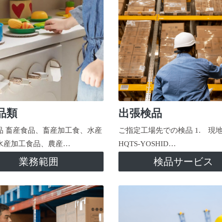
品類
出張検品
品 畜産食品、畜産加工食、水産
ご指定工場先での検品 1. 現
水産加工食品、農産…
HQTS-YOSHID…
業務範囲
検品サービス