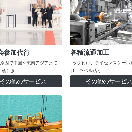
会参加代行
各種流通加工
原因で中国や東南アジアまで
タグ付け、ライセンスシール
示会に参…
け、ラベル貼り…
その他のサービス
その他のサービ