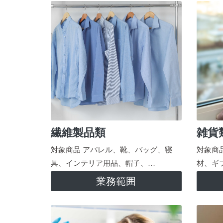
繊維製品類
雑貨
対象商品 アパレル、靴、バッグ、寝
対象商
具、インテリア用品、帽子、…
材、ギ
業務範囲