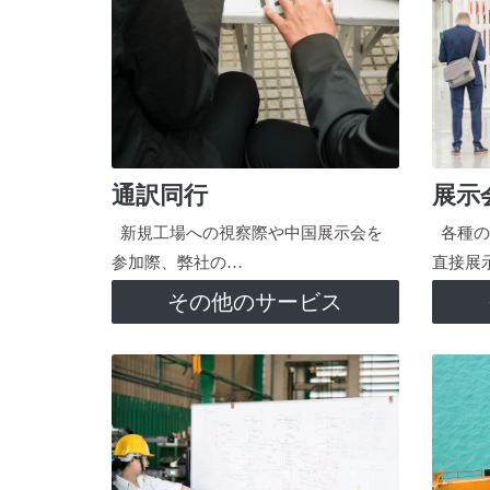
通訳同行
展示
新規工場への視察際や中国展示会を
各種の
参加際、弊社の…
直接展
その他のサービス