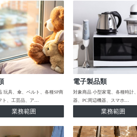
類
電子製品類
品 玩具、傘、ベルト、各種SP商
対象商品 小型家電、各種時計
フト、工芸品、ア…
器、PC周辺機器、スマホ…
業務範囲
業務範囲