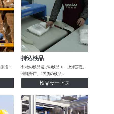
持込検品
地派遣：
弊社の検品場での検品 1. 上海嘉定、
福建晋江、2箇所の検品…
検品サービス