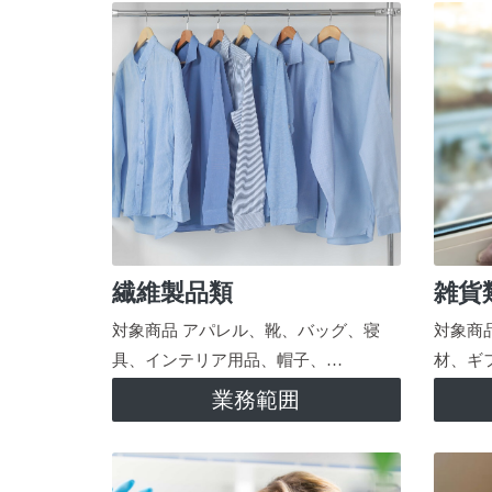
繊維製品類
雑貨
対象商品 アパレル、靴、バッグ、寝
対象商
具、インテリア用品、帽子、…
材、ギ
業務範囲