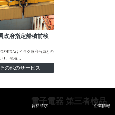
国政府指定船積前検
-YOSHIDAはイラク政府当局との
より、船積…
その他のサービス
電子電器 第三者検品
資料請求
企業情報