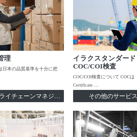
管理
イラクスタンダード
COC/COI検査
日本の品質基準を十分に把
COC/COI検査について COCは
Certificate …
サプライチェーンマネジメント
その他のサービ