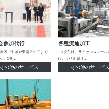
会参加代行
各種流通加工
原因で中国や東南アジアまで
タグ付け、ライセンスシール
示会に参…
け、ラベル貼り…
その他のサービス
その他のサービ