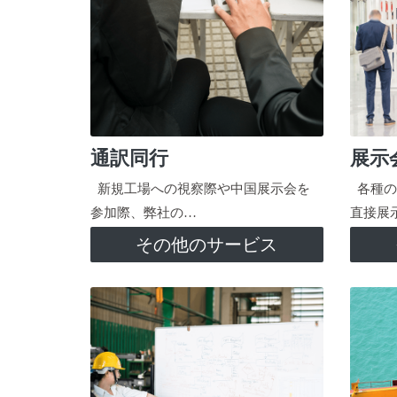
通訳同行
展示
新規工場への視察際や中国展示会を
各種の
参加際、弊社の…
直接展
その他のサービス