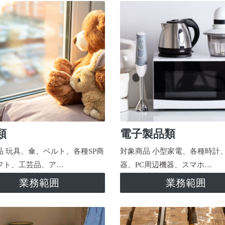
類
電子製品類
品 玩具、傘、ベルト、各種SP商
対象商品 小型家電、各種時計
フト、工芸品、ア…
器、PC周辺機器、スマホ…
業務範囲
業務範囲