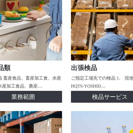
品類
出張検品
品 畜産食品、畜産加工食、水産
ご指定工場先での検品 1. 現
水産加工食品、農産…
HQTS-YOSHID…
業務範囲
検品サービス