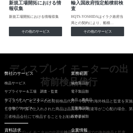
新規工場開拓における情
輸入国政府指定船積前検
報収集
査
新規工場開拓における情報収集
HQTS-YOSHIDAはイラク政府当
局との契約により、船積…
その他のサービス
その他のサービス
ディスプレイ モニターの出
弊社のサービス
業務範囲
荷前検品代行
検品サービス
繊維製品類
サプライヤー＆工場 調査・監査
電子製品類
サプライチェーンマネジメント
食品・農産品
ディスプレイ モニターの出荷前検品代行、中国での海外検品と監査を実施
その他のサービス
工業用品類
します。 中国で仕入れされた商品は品質基準の相違等がご心配の場合、第
三者検品会社にて検品することをお勧めです。
医療器械類
資料請求
企業情報
ディスプレイ モニターの出荷前
検品代行
、中国での海外検品と監査