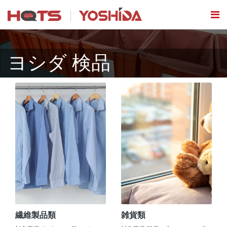
ヨシダ 検品
繊維製品類
雑貨類