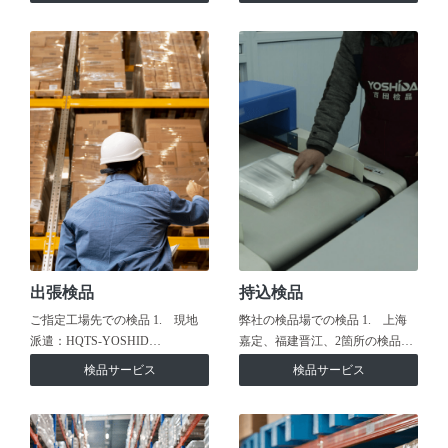
出張検品
持込検品
ご指定工場先での検品 1. 現地
弊社の検品場での検品 1. 上海
派遣：HQTS-YOSHID…
嘉定、福建晋江、2箇所の検品…
検品サービス
検品サービス