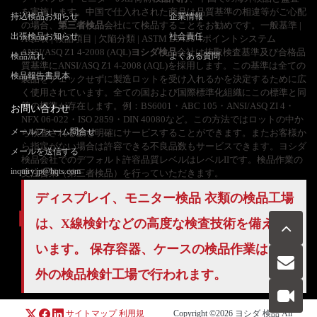
を実施します。中国で仕入れされた商品は品質基準の相違等がご心配
持込検品お知らせ
企業情報
の場合、
第三者検品
会社にて検品することをお勧めです。一般基準 |
出張検品お知らせ
社会責任
AQL表 | 検品項目 | 欠陥分類 | ASTM D5430 4ポイントシステム
ANSI/ASQ Z1 4-2008 (AQL)
ヨシダ検品
会社は抜取検査基準及び合格品
検品流れ
よくある質問
質基準にANSI/ASQ Z1 4-2008 (AQL)を採用します。この基準は全ての
検品報告書見本
製品をチェックせずに製造ロットを受け入れるかを決定するために広
く使用されています。全ての国および国際標準化組織にこの標準と同
等の標準が存在します。例：BS6001・ABC 105・ANSI/ASQ ZI 4・
お問い合わせ
NFX 06-022・ISO 2859・DIN 40080など。この方法ではロットの中か
メールフォーム問合せ
ら検査される数を明確にサービスすることができます。またお客様か
ら指定がない場合は許容できる不良品数もサービスできます。ヨシダ
メールを送信する
検品会社でのデフォルト許容品質レベルはレベルIIです。検品作業の
inquiry.jp@hqts.com
受注営業（第三者検品）を行っていただきます。
ディスプレイ、モニター検品 衣類の検品工場
は、X線検針などの高度な検査技術を備えて
います。 保存容器、ケースの検品作業は、海
お電話でのお問い合わせ
お問い合わせ
外の検品検針工場で行われます。
050-5840-2657
サイトマップ
利用規
Copyright ©2026
ヨシダ 検品
All