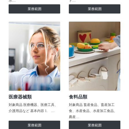
ホ…
ト…
業務範囲
業務範囲
医療器械類
食料品類
対象商品 医療機器、医療工具、
対象商品 畜産食品、畜産加工
介護用品など 基本内容 1. …
食、水産食品、水産加工食品、
農産…
業務範囲
業務範囲