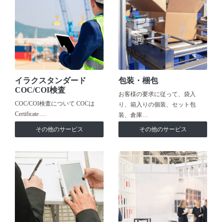
イラクスタンダード
包装・梱包
COC/COI検査
お客様の要求に従って、袋入
COC/COI検査について COCは
り、箱入りの個装、セット包
Certificate …
装、倉庫…
その他のサービス
その他のサービス