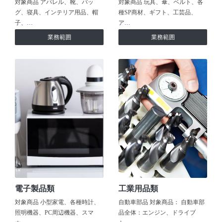
対象商品 アパレル、靴、バッ
対象商品 玩具、傘、ベルト、各
グ、寝具、インテリア用品、帽
種SP商材、ギフト、工芸品、
子、…
ア…
業務範囲
業務範囲
電子製品類
工業用品類
対象商品 小型家電、各種時計、
自動車部品 対象商品： 自動車部
照明機器、PC周辺機器、スマ
品全体：エンジン、ドライブ