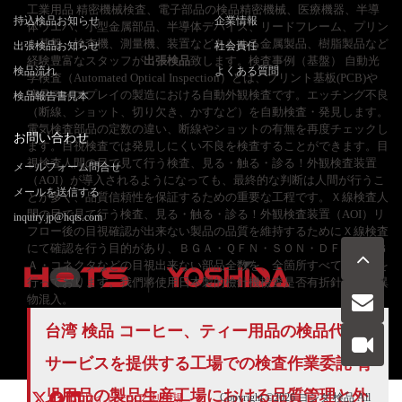
工業用品 精密機械検査、電子部品の検品精密機械、医療機器、半導
持込検品お知らせ
企業情報
体ウエハ、小型金属部品、半導体デバイス、リードフレーム、プリン
ト基盤、検査機、測量機、装置などあらゆる金属製品、樹脂製品など
出張検品お知らせ
社会責任
経験豊富なスタッフが
出張検品
致します。検査事例（基盤） 自動光
検品流れ
よくある質問
学検査（Automated Optical Inspection）とは、プリント基板(PCB)や
液晶ディスプレイの製造における自動外観検査です。エッチング不良
検品報告書見本
（断線、ショット、切り欠き、かすなど）を自動検査・発見します。
電気検査部品の定数の違い、断線やショットの有無を再度チェックし
お問い合わせ
ます。目視検査では発見しにくい不良を検査することができます。目
視検査人間の目で見て行う検査、見る・触る・診る！外観検査装置
メールフォーム問合せ
（AOI）が導入されるようになっても、最終的な判断は人間が行うこ
メールを送信する
とが多く、品質信頼性を保証するための重要な工程です。Ｘ線検査人
間の目で見て行う検査、見る・触る・診る！外観検査装置（AOI）リ
inquiry.jp@hqts.com
フロー後の目視確認が出来ない製品の品質を維持するためにＸ線検査
にて確認を行う目的があり、ＢＧＡ・ＱＦＮ・ＳＯＮ・ＤＦＮ・ＬＧ
Ａ・コネクタなどの目視出来ない部品全数を、全箇所すべての確認を
行っております。我們將使用日本製的檢針機檢查是否有折針等金屬異
物混入。
お電話でのお問い合わせ
台湾 検品 コーヒー、ティー用品の
検品代行
お問い合わせ
050-5840-2657
サービスを提供する工場での検査作業委託 育
児用品の製品生産工場における品質管理と外
サイトマップ
利用規
Copyright ©2026
ヨシダ 検品
All