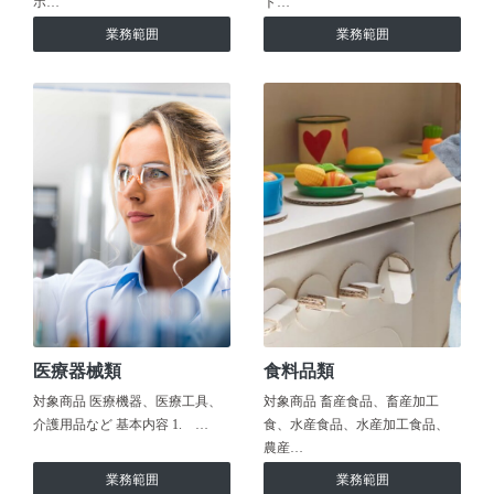
ホ…
ト…
業務範囲
業務範囲
医療器械類
食料品類
対象商品 医療機器、医療工具、
対象商品 畜産食品、畜産加工
介護用品など 基本内容 1. …
食、水産食品、水産加工食品、
農産…
業務範囲
業務範囲