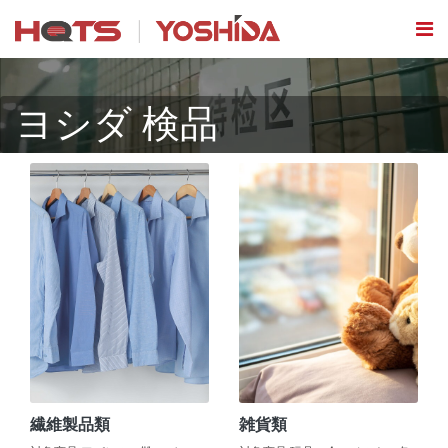
ヨシダ 検品
繊維製品類
雑貨類