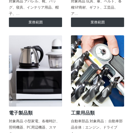
対象商品 アパレル、靴、バッ
対象商品 玩具、傘、ベルト、各
グ、寝具、インテリア用品、帽
種SP商材、ギフト、工芸品、
子、…
ア…
業務範囲
業務範囲
電子製品類
工業用品類
対象商品 小型家電、各種時計、
自動車部品 対象商品： 自動車部
照明機器、PC周辺機器、スマ
品全体：エンジン、ドライブ