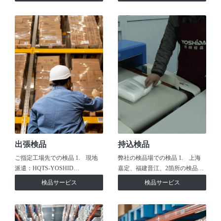
出張検品
持込検品
ご指定工場先での検品 1. 現地
弊社の検品場での検品 1. 上海
派遣：HQTS-YOSHID…
嘉定、福建晋江、2箇所の検品…
検品サービス
検品サービス