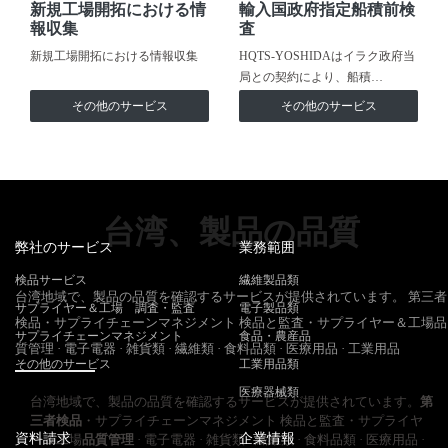
新規工場開拓における情
輸入国政府指定船積前検
報収集
査
新規工場開拓における情報収集
HQTS-YOSHIDAはイラク政府当
局との契約により、船積…
その他のサービス
その他のサービス
台湾、製品の品質
弊社のサービス
業務範囲
検品サービス
繊維製品類
台湾地域で、製品の品質を確認するサービスが提供されています。 第三者
サプライヤー＆工場 調査・監査
電子製品類
検品・サプライチェーンマネジメント 検品と監査・サプライヤー＆工場品
サプライチェーンマネジメント
食品・農産品
質管理 · 電子電器 · 雑貨類 · 繊維類 · 食料品類 · 医療用品 · 工業用品
その他のサービス
工業用品類
医療器械類
台湾地域で、製品の品質を確認するサービスが提供されています。
第
三者検品
・サプライチェーンマネジメント 検品と監査・サプライヤ
資料請求
企業情報
ー＆工場
品質管理
· 電子電器 · 雑貨類 · 繊維類 · 食料品類 · 医療用品 ·