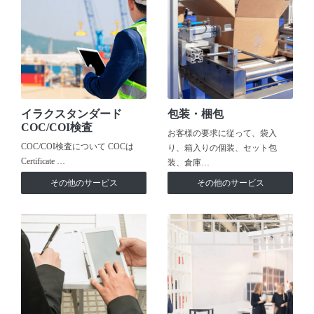
イラクスタンダード
包装・梱包
COC/COI検査
お客様の要求に従って、袋入
COC/COI検査について COCは
り、箱入りの個装、セット包
Certificate …
装、倉庫…
その他のサービス
その他のサービス