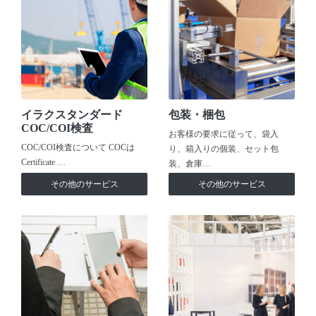
イラクスタンダード
包装・梱包
COC/COI検査
お客様の要求に従って、袋入
COC/COI検査について COCは
り、箱入りの個装、セット包
Certificate …
装、倉庫…
その他のサービス
その他のサービス