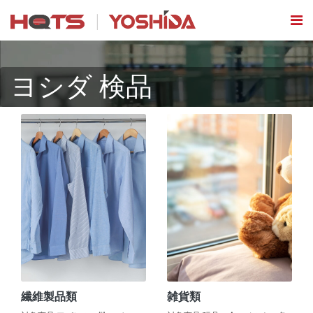
ヨシダ 検品
繊維製品類
雑貨類