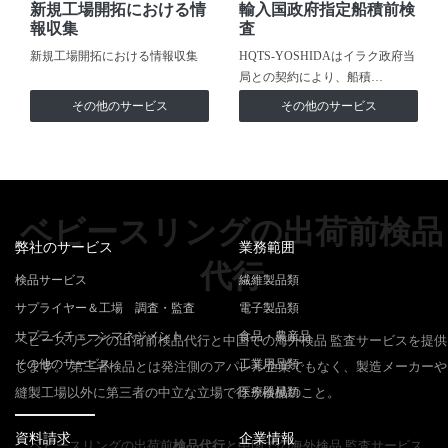
新規工場開拓における情
輸入国政府指定船積前検
報収集
査
新規工場開拓における情報収集
HQTS-YOSHIDAはイラク政府当
局との契約により、船積…
その他のサービス
その他のサービス
ベビースリングの出荷前検品
弊社のサービス
業務範囲
代行
検品サービス
繊維製品類
サプライヤー＆工場 調査・監査
電子製品類
サプライチェーンマネジメント
食品・農産品
ベビースリングの出荷前検品代行と中国での海外検品 監査サービスを提供
その他のサービス
工業用品類
します。 第三者検品とは発注側のアパレル企業でもなく、製造メーカーや
縫製工場以外に第三者の中立な立場で行う検品のこと。
医療器械類
資料請求
企業情報
ベビースリングの出荷前
検品代行
と中国での海外検品 監査サービス