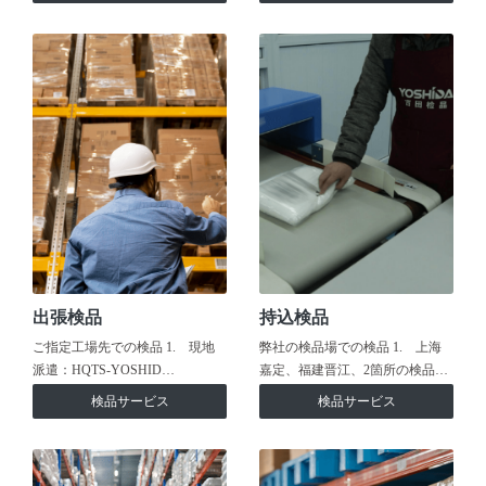
出張検品
持込検品
ご指定工場先での検品 1. 現地
弊社の検品場での検品 1. 上海
派遣：HQTS-YOSHID…
嘉定、福建晋江、2箇所の検品…
検品サービス
検品サービス