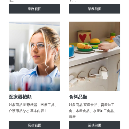
ホ…
ト…
業務範囲
業務範囲
医療器械類
食料品類
対象商品 医療機器、医療工具、
対象商品 畜産食品、畜産加工
介護用品など 基本内容 1. …
食、水産食品、水産加工食品、
農産…
業務範囲
業務範囲