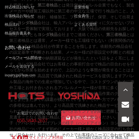
を提供します。
第三者検品
とは発注側のアパレル企業でもなく、製造
持込検品お知らせ
企業情報
メーカーや縫製工場以外に第三者の中立な立場で行う検品のこと。入
出張検品お知らせ
社会責任
荷から、検品、検針、補修加工、プレス仕上げ、保管、そして出荷ま
で。
ヨシダ検品
会社は、輸入アパレルのクオリティに欠かせないプロ
検品流れ
よくある質問
セスを一貫体制で実現しております。大阪で検品の依頼先をお探しの
検品報告書見本
際は、ぜひとも
ヨシダ検品
会社までご連絡ください。
第三者検品
とは
第三者検品とは通常、メーカー様でも工場様でもない（利害関係のな
い）第3者の検品会社が作業することを指します。依頼先の検品会社
お問い合わせ
の設定基準で判断される結果、メーカー様の許容設定や判断との相違
メールフォーム問合せ
が起き、数量不足や納期遅延などが発生したという話をよく耳にしま
す。ヨシダ検品会社ではお客様との事前打合せで検品の目合わせを行
メールを送信する
ってから作業を始めますので、上記のような事態が発生することはま
inquiry.jp@hqts.com
ずありません。高品質で洗練された検品サービスを提供しますアパレ
ル製品の海外での生産が増加している中で、コストダウンのために海
外工場とお付き合いされるアパレルメーカー様が非常に多くなってい
ます。しかし海外工場は、不十分な設備環境や検品作業のクオリティ
などまだまだ多くの課題が残されています。その一方でアパレル製品
の多様化は進んでおり、より高品質で洗練された検品サービスが求め
られているのが現状です。見るべきポイントを的確に把握し、欠陥を
お電話でのお問い合わせ
見逃すことなく迅速に検品いたしますのでご安心ください。検品の様
お問い合わせ
050-5840-2657
子（アパレル）仕上げプレスの様子（ハンドアイロン）ヨシダ検品会
社の検品についてまず初めにメーカー様と細かく検品設定の打ち合わ
せ（目合わせ）を行います。その上でお客様のニーズに合わせて検品
サイトマップ
利用規
Copyright ©2026
ヨシダ 検品
All