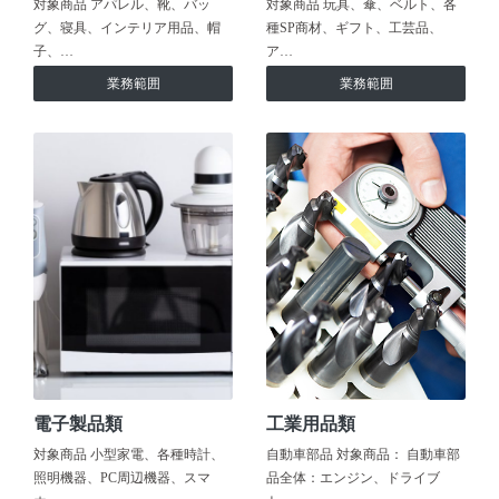
対象商品 アパレル、靴、バッ
対象商品 玩具、傘、ベルト、各
グ、寝具、インテリア用品、帽
種SP商材、ギフト、工芸品、
子、…
ア…
業務範囲
業務範囲
電子製品類
工業用品類
対象商品 小型家電、各種時計、
自動車部品 対象商品： 自動車部
照明機器、PC周辺機器、スマ
品全体：エンジン、ドライブ