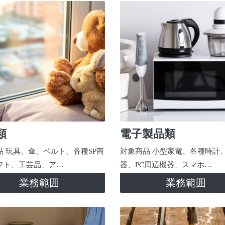
類
電子製品類
品 玩具、傘、ベルト、各種SP商
対象商品 小型家電、各種時計
フト、工芸品、ア…
器、PC周辺機器、スマホ…
業務範囲
業務範囲