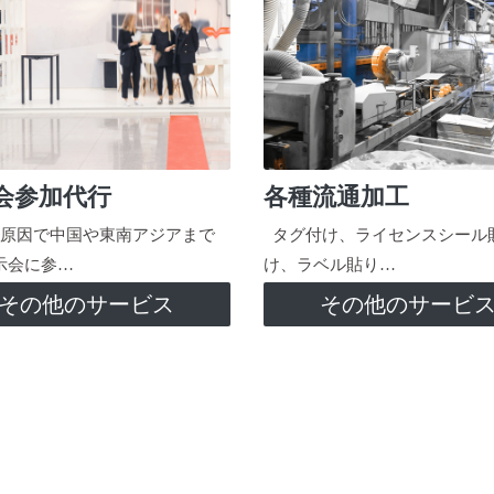
会参加代行
各種流通加工
原因で中国や東南アジアまで
タグ付け、ライセンスシール
示会に参…
け、ラベル貼り…
その他のサービス
その他のサービ