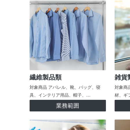
繊維製品類
雑貨
対象商品 アパレル、靴、バッグ、寝
対象商
具、インテリア用品、帽子、…
材、ギ
業務範囲