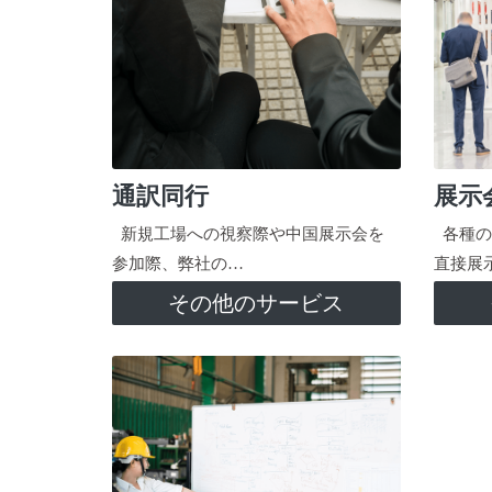
通訳同行
展示
新規工場への視察際や中国展示会を
各種の
参加際、弊社の…
直接展
その他のサービス