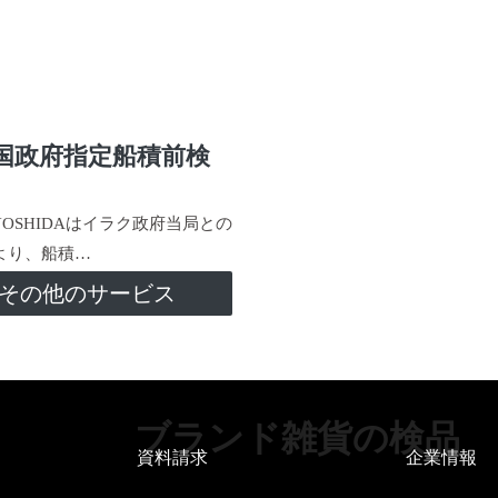
国政府指定船積前検
-YOSHIDAはイラク政府当局との
より、船積…
その他のサービス
ブランド雑貨の検品
資料請求
企業情報