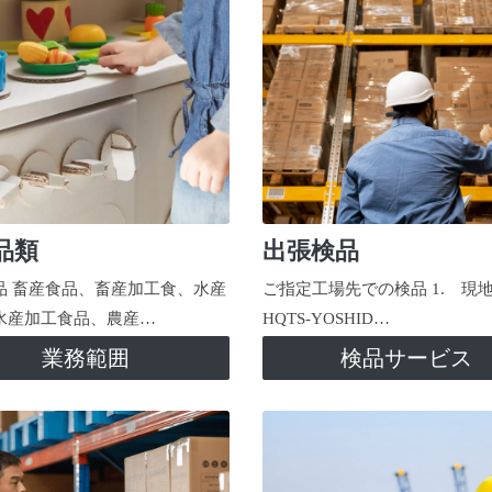
品類
出張検品
品 畜産食品、畜産加工食、水産
ご指定工場先での検品 1. 現
水産加工食品、農産…
HQTS-YOSHID…
業務範囲
検品サービス