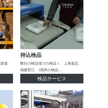
持込検品
地派遣：
弊社の検品場での検品 1. 上海嘉定、
福建晋江、2箇所の検品…
検品サービス