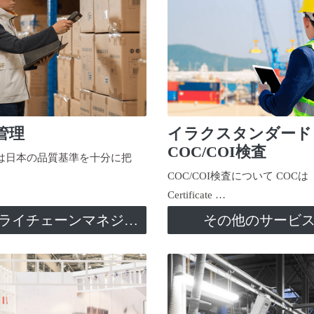
管理
イラクスタンダード
COC/COI検査
日本の品質基準を十分に把
COC/COI検査について COCは
Certificate …
サプライチェーンマネジメント
その他のサービ