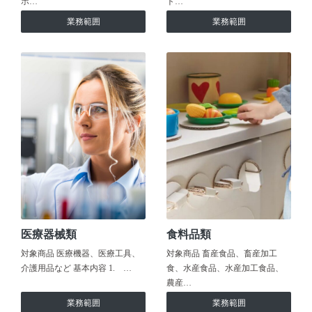
ホ…
ト…
業務範囲
業務範囲
医療器械類
食料品類
対象商品 医療機器、医療工具、
対象商品 畜産食品、畜産加工
介護用品など 基本内容 1. …
食、水産食品、水産加工食品、
農産…
業務範囲
業務範囲