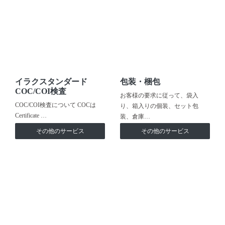
イラクスタンダード
包装・梱包
COC/COI検査
お客様の要求に従って、袋入
COC/COI検査について COCは
り、箱入りの個装、セット包
Certificate …
装、倉庫…
その他のサービス
その他のサービス