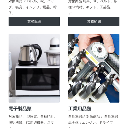
対象商品 アパレル、靴、バッ
対象商品 玩具、傘、ベルト、各
グ、寝具、インテリア用品、帽
種SP商材、ギフト、工芸品、
子、…
ア…
業務範囲
業務範囲
電子製品類
工業用品類
対象商品 小型家電、各種時計、
自動車部品 対象商品： 自動車部
照明機器、PC周辺機器、スマ
品全体：エンジン、ドライブ