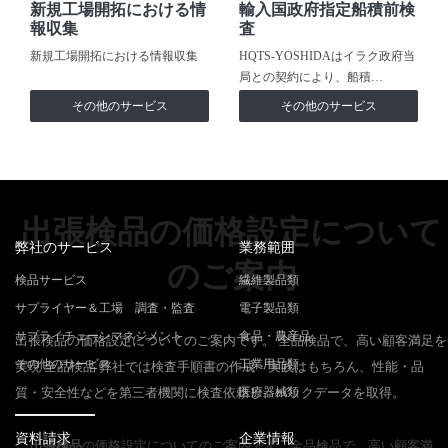
新規工場開拓における情
輸入国政府指定船積前検
報収集
査
新規工場開拓における情報収集
HQTS-YOSHIDAはイラク政府当
局との契約により、船積…
その他のサービス
その他のサービス
出張検品の価格設定について
弊社のサービス
業務範囲
のご案内
検品サービス
繊維製品類
サプライヤー＆工場 調査・監査
電子製品類
サプライチェーンマネジメント
食品・農産品
出張検品の価格設定についてのご案内です。 全品検品で、高い顧客満足を
その他のサービス
工業用品類
実現 全品検品 弊社では検査手順書の作成・実践はもちろん、性能・品
質・安全性などを第三者機関に検査依頼し、バックデータを取得。
医療器械類
資料請求
企業情報
出張検品
の価格設定についてのご案内です。全品検品で、高い顧客満