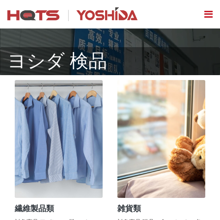
ヨシダ 検品
繊維製品類
雑貨類