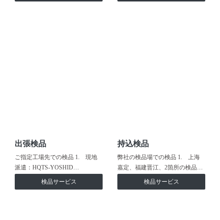
出張検品
持込検品
ご指定工場先での検品 1. 現地
弊社の検品場での検品 1. 上海
派遣：HQTS-YOSHID…
嘉定、福建晋江、2箇所の検品…
検品サービス
検品サービス