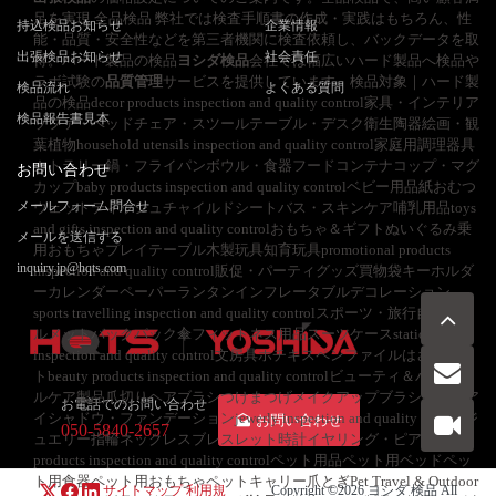
足を実現 全品検品 弊社では検査手順書の作成・実践はもちろん、性
持込検品お知らせ
企業情報
能・品質・安全性などを第三者機関に検査依頼し、バックデータを取
出張検品お知らせ
社会責任
得。ハード製品の検品
ヨシダ検品
会社では幅広いハード製品へ検品や
ラボ試験の
品質管理
サービスを提供しています。検品対象｜ハード製
検品流れ
よくある質問
品の検品decor products inspection and quality control家具・インテリア
検品報告書見本
ソファ・ベッドチェア・スツールテーブル・デスク衛生陶器絵画・観
葉植物household utensils inspection and quality control家庭用調理器具
カトラリー鍋・フライパンボウル・食器フードコンテナコップ・マグ
お問い合わせ
カップbaby products inspection and quality controlベビー用品紙おむつ
メールフォーム問合せ
ウェットティッシュチャイルドシートバス・スキンケア哺乳用品toys
and gifts inspection and quality controlおもちゃ＆ギフトぬいぐるみ乗
メールを送信する
用おもちゃプレイテーブル木製玩具知育玩具promotional products
inquiry.jp@hqts.com
inspection and quality control販促・パーティグッズ買物袋キーホルダ
ーカレンダーペーパーランタンインフレータブルデコレーション
sports travelling inspection and quality controlスポーツ・旅行自転車ヘ
ルメットバックパック傘フィットネス用品スーツケースstationery
inspection and quality control文房具ホチキスペンファイルはさみノー
トbeauty products inspection and quality controlビューティ＆パーソナ
ルケア製品爪切りヘアブラシつけまつげメイクアップブラシ口紅・ア
お電話でのお問い合わせ
イシャドウ・ファンデーションjewerly inspection and quality controlジ
お問い合わせ
050-5840-2657
ュエリー指輪ネックレスブレスレット時計イヤリング・ピアスpet
products inspection and quality controlペット用品ペット用ベッドペッ
ト用食器ペット用おもちゃペットキャリー爪とぎPet Travel & Outdoor
サイトマップ
利用規
Copyright ©2026
ヨシダ 検品
All