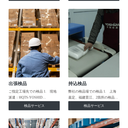
出張検品
持込検品
ご指定工場先での検品 1. 現地
弊社の検品場での検品 1. 上海
派遣：HQTS-YOSHID…
嘉定、福建晋江、2箇所の検品…
検品サービス
検品サービス