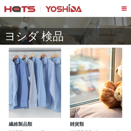
ヨシダ 検品
繊維製品類
雑貨類