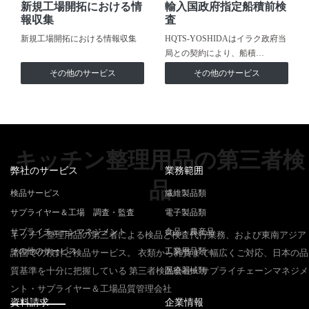
新規工場開拓における情
輸入国政府指定船積前検
報収集
査
新規工場開拓における情報収集
HQTS-YOSHIDAはイラク政府当
局との契約により、船積…
その他のサービス
その他のサービス
キッチン整理用品の第三者検
弊社のサービス
業務範囲
品
検品サービス
繊維製品類
サプライヤー＆工場 調査・監査
電子製品類
サプライチェーンマネジメント
食品・農産品
キッチン整理用品の第三者による検品と検査代行業務、および東南アジア
その他のサービス
工業用品類
諸国での検針と検品サービス。 衣類から雑貨まで幅広くご対応、日本の品
質基準を十分に把握している 第三者検品会社・サプライチェーンマネジメ
医療器械類
ント・サプライヤー＆工場品質管理会社
資料請求
企業情報