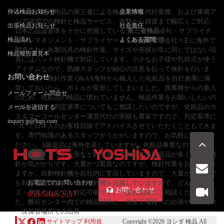
持込検品お知らせ
キッチン整理用品の第三者による検品と検査代行業務、および東南ア
企業情報
ジア諸国での検針と検品サービス。衣類から雑貨まで幅広くご対応、
出張検品お知らせ
社会責任
日本の品質基準を十分に把握している
第三者検品
会社・サプライチ
検品流れ
よくある質問
ェーンマネジメント・サプライヤー＆工場
品質管理
会社 ○主に海外で
製造された布製玩具の検針作業。サイズや形状が常に同じではない玩
検品報告書見本
具にはハンド検針機で対応しています。小さなお子様や乳幼児が使う
アイテムなので、熟練スタッフが細心の注意を払って検針を行いま
お問い合わせ
す。検品・検針作業 Q&AA海外から輸入した化粧品を自社倉庫に保
管しておいたら、ボトルが変形してしまいました。異業種からの参入
メールフォーム問合せ
のため、化粧品の検品に慣れていません。検品作業をお願いしたいの
はもちろん、判定基準についてもご相談したいのですが。化粧品のカ
メールを送信する
スタマーコールセンター運営代行の実績も豊富ですので、判定基準に
inquiry.jp@hqts.com
ついて日本人のお客様目線でアドバイスさせていただくこともできま
す。専門知識のあるスタッフがうかがいますので、お気軽にご相談く
ださい。A販促品は海外生産していますが、化粧品事業なので化粧ポ
ーチやマスコット人形など針を使って製造する販促品が多く、常に残
針が気がかりです。大量かつ緊急なのですが、検針作業をお願いでき
ますか。自動検針機を自社内に常設していますので、大量かつ緊急で
も対応可能です。ハンド検針機を完備していますので、どんなサイ
お電話でのお問い合わせ
お問い合わせ
ズ・形状のものでも対応可能です。一度お気軽にご相談ください。ま
050-5840-2657
た、弊社センター内での検品以外に、生産工場様への出張や輸出前の
一次保管場所での出荷
サイトマップ
利用規
Copyright ©2026
ヨシダ 検品
All