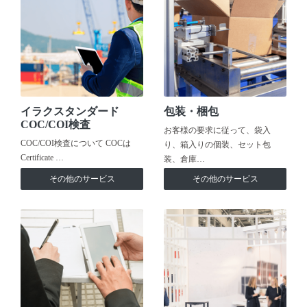
イラクスタンダード
包装・梱包
COC/COI検査
お客様の要求に従って、袋入
COC/COI検査について COCは
り、箱入りの個装、セット包
Certificate …
装、倉庫…
その他のサービス
その他のサービス