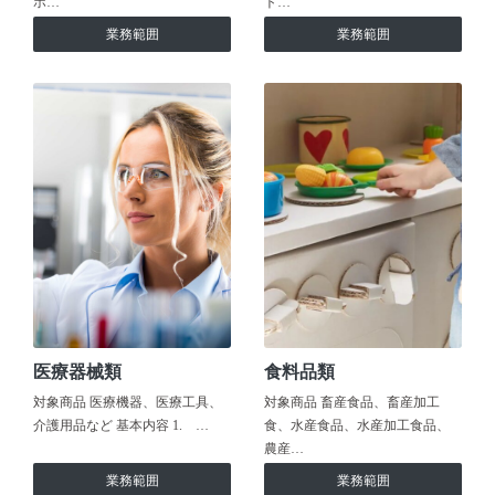
ホ…
ト…
業務範囲
業務範囲
医療器械類
食料品類
対象商品 医療機器、医療工具、
対象商品 畜産食品、畜産加工
介護用品など 基本内容 1. …
食、水産食品、水産加工食品、
農産…
業務範囲
業務範囲