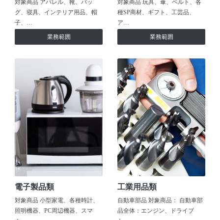
対象商品 アパレル、靴、バッ
対象商品 玩具、傘、ベルト、各
グ、寝具、インテリア用品、帽
種SP商材、ギフト、工芸品、
子、…
ア…
業務範囲
業務範囲
電子製品類
工業用品類
対象商品 小型家電、各種時計、
自動車部品 対象商品： 自動車部
照明機器、PC周辺機器、スマ
品全体：エンジン、ドライブ