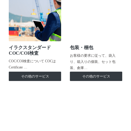
イラクスタンダード
包装・梱包
COC/COI検査
お客様の要求に従って、袋入
COC/COI検査について COCは
り、箱入りの個装、セット包
Certificate …
装、倉庫…
その他のサービス
その他のサービス