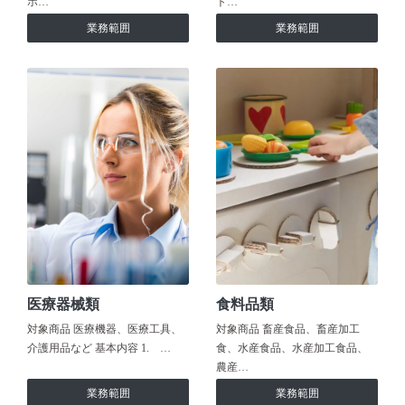
ホ…
ト…
業務範囲
業務範囲
医療器械類
食料品類
対象商品 医療機器、医療工具、
対象商品 畜産食品、畜産加工
介護用品など 基本内容 1. …
食、水産食品、水産加工食品、
農産…
業務範囲
業務範囲