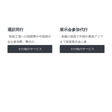
通訳同行
展示会参加代行
新規工場への視察際や中国展示
各種の原因で中国や東南アジア
会を参加際、弊社の…
まで直接展示会に参…
その他のサービス
その他のサービス