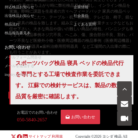
ス。 生産の立ち上がり時に弊社検品員を派遣し、インライン検品を
持込検品お知らせ
企業情報
実施。即時に課題を生産者の方々へフィードバック 家具の検品ベッ
出張検品お知らせ
社会責任
ド、ソファ、こたつ、テーブル・机、収納棚、テレビ台、椅子、鏡な
ど、家具の検品を致します。組み立てパーツの数量チェックなどもお
検品流れ
よくある質問
任せ下さい。大きな商品や扱いの難しい商品の梱包、バンニングも承
検品報告書見本
ります。検品事例ネジ穴不良、へこみ、傷、接合部分不良、割れ、パ
ーツ不良など医療外小物・医療周辺機器の検品事例（医療周辺機器）
●手術用照明器具●歯科治療用照明器具 など工場間の入出庫の際に
お問い合わせ
も行うことがあります。
メールフォーム問合せ
スポーツバッグ検品 寝具 ベッドの
検品代行
メールを送信する
を専門とする工場で検査作業を委託できま
inquiry.jp@hqts.com
す。 江蘇での検針サービスは、製品の数量と
品質を厳密に確認します。
お電話でのお問い合わせ
お問い合わせ
050-5840-2657
サイトマップ
利用規
Copyright ©2026
ヨシダ 検品
All