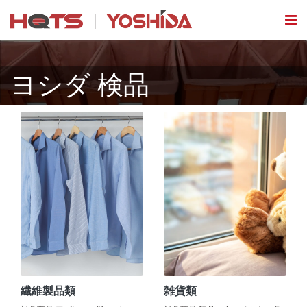
ヨシダ 検品
繊維製品類
雑貨類