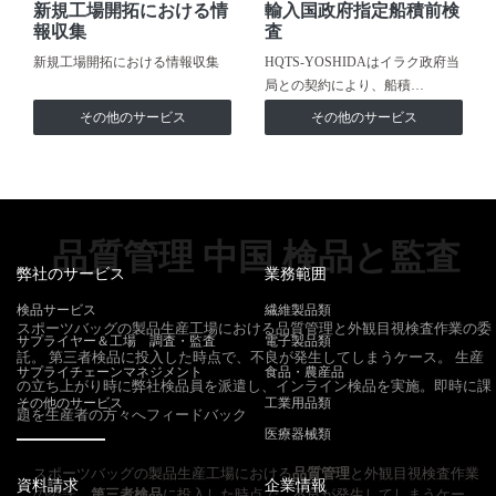
新規工場開拓における情
輸入国政府指定船積前検
報収集
査
新規工場開拓における情報収集
HQTS-YOSHIDAはイラク政府当
局との契約により、船積…
その他のサービス
その他のサービス
品質管理 中国 検品と監査
弊社のサービス
業務範囲
検品サービス
繊維製品類
スポーツバッグの製品生産工場における品質管理と外観目視検査作業の委
サプライヤー＆工場 調査・監査
電子製品類
託。 第三者検品に投入した時点で、不良が発生してしまうケース。 生産
サプライチェーンマネジメント
食品・農産品
の立ち上がり時に弊社検品員を派遣し、インライン検品を実施。即時に課
その他のサービス
工業用品類
題を生産者の方々へフィードバック
医療器械類
スポーツバッグの製品生産工場における
品質管理
と外観目視検査作業
資料請求
企業情報
の委託。
第三者検品
に投入した時点で、不良が発生してしまうケー