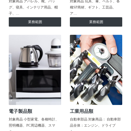
対象商品 アパレル、靴、バッ
対象商品 玩具、傘、ベルト、各
グ、寝具、インテリア用品、帽
種SP商材、ギフト、工芸品、
子、…
ア…
業務範囲
業務範囲
電子製品類
工業用品類
対象商品 小型家電、各種時計、
自動車部品 対象商品： 自動車部
照明機器、PC周辺機器、スマ
品全体：エンジン、ドライブ