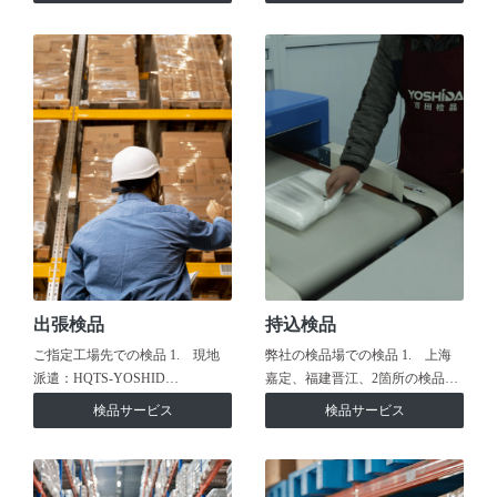
出張検品
持込検品
ご指定工場先での検品 1. 現地
弊社の検品場での検品 1. 上海
派遣：HQTS-YOSHID…
嘉定、福建晋江、2箇所の検品…
検品サービス
検品サービス