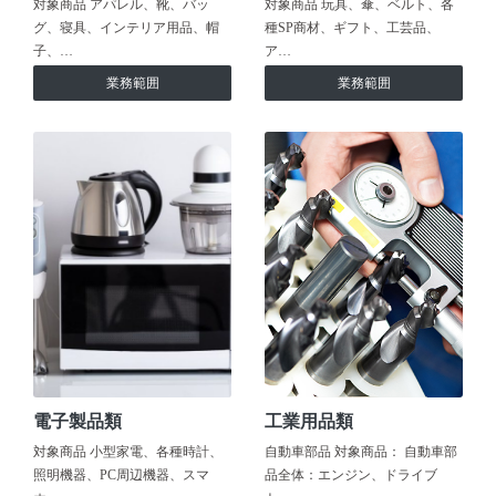
対象商品 アパレル、靴、バッ
対象商品 玩具、傘、ベルト、各
グ、寝具、インテリア用品、帽
種SP商材、ギフト、工芸品、
子、…
ア…
業務範囲
業務範囲
電子製品類
工業用品類
対象商品 小型家電、各種時計、
自動車部品 対象商品： 自動車部
照明機器、PC周辺機器、スマ
品全体：エンジン、ドライブ