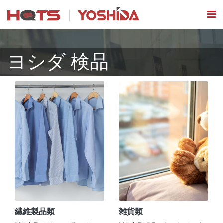
ヨシダ 検品
繊維製品類
雑貨類