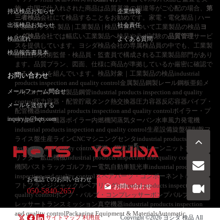
施。中国で仕入れされた商品は品質基準の相違等がご心配の場合、
第
持込検品お知らせ
企業情報
三者検品
会社にて検品することをお勧めです。家電・電化製品 | ハー
出張検品お知らせ
社会責任
ド製品 | ソフト製品 | 工業製品 | 検品対象について工業製品の検品
ヨ
シダ検品
会社では幅広い工業製品へ検品やラボ試験の
品質管理
サービ
検品流れ
よくある質問
スを提供しています。ヨシダ検品会社の専属検品員の中でも、工業製
検品報告書見本
品担当の技術監督・検品員・監査員で構成される工業製品部門があり
ます。品質プラン、図面、仕様に商品が準拠しているか厳密に確認で
きるチームを組んでいます。検品対象｜工業製品の検品industrial
お問い合わせ
products inspection and quality control金属製品鋼製レール鋼板亜鉛メ
メールフォーム問合せ
ッキコイルアルミ製品鋼管industrial products inspection and quality
control圧力容器・配管貯蔵タンク熱交換器圧力容器反応容器パイプ・
メールを送信する
配管機器industrial products inspection and quality controlボイラー・プ
inquiry.jp@hqts.com
ライムパワー機器ボイラー内燃機関蒸気ターバン水車風力発電機
industrial products inspection and quality control生産設備旋盤研削盤フ
ライス盤生産ラインCNCマシニングセンタindustrial products
inspection and quality control運搬・固定器具クレーンニットコンベア
リフター鉱山機械industrial products inspection and quality control交通
機関バストラックゴルフカー電気自動車観光車industrial products
inspection and quality controlスペアパーツ・コンポーネントギアシャ
お電話でのお問い合わせ
フトフランジシャックルベアリングindustrial products inspection and
お問い合わせ
050-5840-2657
quality controlポンプ・バルブ・コンプレッサーポンプバルブコンプ
レッサートランスミッション真空機器industrial products inspection
and quality controlPackaging Equipment & MaterialsAutomatic
サイトマップ
利用規
Copyright ©2026
ヨシダ 検品
All