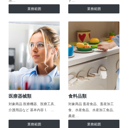
ホ…
ト…
業務範囲
業務範囲
医療器械類
食料品類
対象商品 医療機器、医療工具、
対象商品 畜産食品、畜産加工
介護用品など 基本内容 1. …
食、水産食品、水産加工食品、
農産…
業務範囲
業務範囲