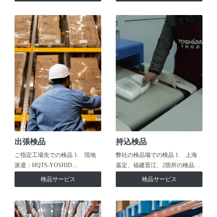
出張検品
持込検品
ご指定工場先での検品 1. 現地
弊社の検品場での検品 1. 上海
派遣：HQTS-YOSHID…
嘉定、福建晋江、2箇所の検品…
検品サービス
検品サービス