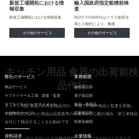
新規工場開拓における情
輸入国政府指定船積前検
報収集
査
新規工場開拓における情報収集
HQTS-YOSHIDAはイラク政府当
局との契約により、船積…
その他のサービス
その他のサービス
キッチン用品 食器の出荷前検
弊社のサービス
業務範囲
品代行
検品サービス
繊維製品類
サプライヤー＆工場 調査・監査
電子製品類
サプライチェーンマネジメント
食品・農産品
キッチン用品 食器の出荷前検品代行、中国での海外検品と監査を実施。
その他のサービス
工業用品類
中国で仕入れされた商品は品質基準の相違等がご心配の場合、第三者検品
会社にて検品することをお勧めです。
医療器械類
資料請求
企業情報
キッチン用品 食器の出荷前
検品代行
、中国での海外検品と監査を実