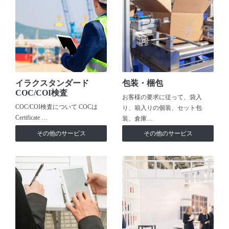
イラクスタンダード
包装・梱包
COC/COI検査
お客様の要求に従って、袋入
COC/COI検査について COCは
り、箱入りの個装、セット包
Certificate …
装、倉庫…
その他のサービス
その他のサービス