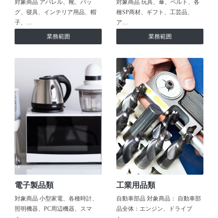
対象商品 アパレル、靴、バッ
対象商品 玩具、傘、ベルト、各
グ、寝具、インテリア用品、帽
種SP商材、ギフト、工芸品、
子、…
ア…
業務範囲
業務範囲
電子製品類
工業用品類
対象商品 小型家電、各種時計、
自動車部品 対象商品： 自動車部
照明機器、PC周辺機器、スマ
品全体：エンジン、ドライブ