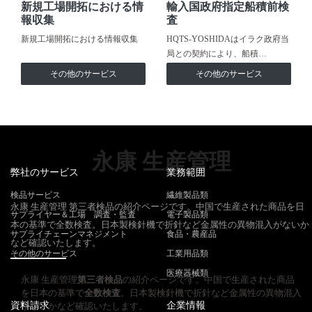
新規工場開拓における情
輸入国政府指定船積前検
報収集
査
新規工場開拓における情報収集
HQTS-YOSHIDAはイラク政府当
局との契約により、船積…
その他のサービス
その他のサービス
永康 生産管理
弊社のサービス
業務範囲
検品サービス
繊維製品類
永康 生産管理 第三者検品の紹介ページです。中国で生産された商品を日
サプライヤー＆工場 調査・監査
電子製品類
本の基準で全数検査。日本製検針機で折針など金属性の異物混入がないか
サプライチェーンマネジメント
食品・農産品
など確認いたします。
その他のサービス
工業用品類
医療器械類
永康 生産管理
第三者検品
の紹介ページです。中国で生産された商品
を日本の基準で
全数検査
。日本製検針機で折針など金属性の異物混入
資料請求
企業情報
がないかなど確認いたします。