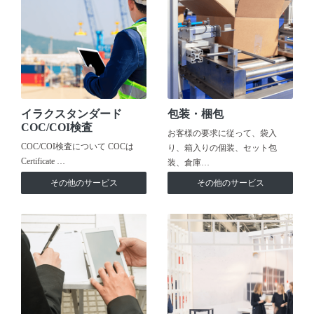
イラクスタンダード
包装・梱包
COC/COI検査
お客様の要求に従って、袋入
COC/COI検査について COCは
り、箱入りの個装、セット包
Certificate …
装、倉庫…
その他のサービス
その他のサービス