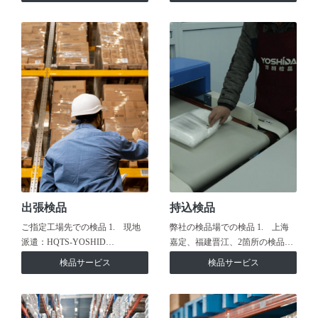
出張検品
持込検品
ご指定工場先での検品 1. 現地
弊社の検品場での検品 1. 上海
派遣：HQTS-YOSHID…
嘉定、福建晋江、2箇所の検品…
検品サービス
検品サービス