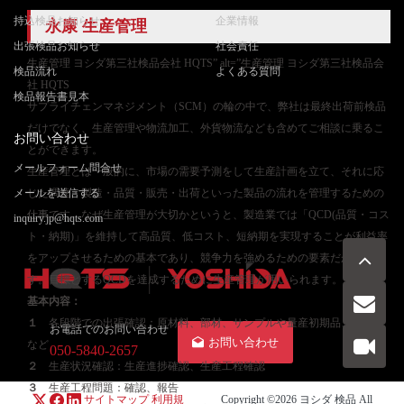
持込検品お知らせ
企業情報
永康 生産管理
出張検品お知らせ
社会責任
生産管理 ヨシダ第三社検品会社 HQTS” alt=”生産管理 ヨシダ第三社検品会
検品流れ
よくある質問
社 HQTS
検品報告書見本
サプライチェンマネジメント（SCM）の輪の中で、弊社は最終出荷前検品
だけでなく、生産管理や物流加工、外貨物流なども含めてご相談に乗るこ
お問い合わせ
とができます。
メールフォーム問合せ
生産管理とは一般的に、市場の需要予測をして生産計画を立て、それに応
メールを送信する
じた調達・製造・品質・販売・出荷といった製品の流れを管理するための
仕事です。なぜ生産管理が大切かというと、製造業では「QCD(品質・コス
inquiry.jp@hqts.com
ト・納期)」を維持して高品質、低コスト、短納期を実現することが利益率
をアップさせるための基本であり、競争力を強めるための要素だからで
す。目標とするQCDを達成するために生産管理が用いられます。
基本内容：
１
各段階での出張確認：原材料、部材、サンプルや量産初期品、量産品
お電話でのお問い合わせ
お問い合わせ
など
050-5840-2657
２
生産状況確認：生産進捗確認、生産工程確認
３
生産工程問題：確認、報告
サイトマップ
利用規
Copyright ©2026
ヨシダ 検品
All