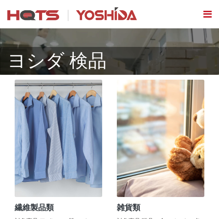
ヨシダ 検品
繊維製品類
雑貨類