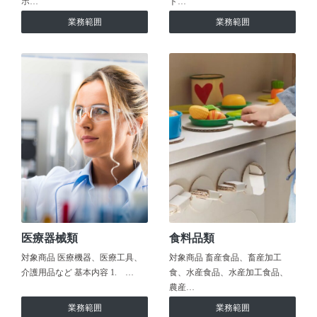
ホ…
ト…
業務範囲
業務範囲
医療器械類
食料品類
対象商品 医療機器、医療工具、
対象商品 畜産食品、畜産加工
介護用品など 基本内容 1. …
食、水産食品、水産加工食品、
農産…
業務範囲
業務範囲