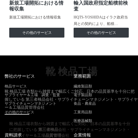
新規工場開拓における情
輸入国政府指定船積前検
報収集
査
新規工場開拓における情報収集
HQTS-YOSHIDAはイラク政府当
局との契約により、船積…
その他のサービス
その他のサービス
靴 検品工場
弊社のサービス
業務範囲
検品サービス
繊維製品類
靴 検品工場 衣類から雑貨まで幅広くご対応、日本の品質基準を十分に把
サプライヤー＆工場 調査・監査
電子製品類
握している 第三者検品会社・サプライチェーンマネジメント・サプライヤ
サプライチェーンマネジメント
食品・農産品
ー＆工場品質管理会社
その他のサービス
工業用品類
医療器械類
靴 検品工場衣類から雑貨まで幅広くご対応、日本の品質基準を十分
に把握している
第三者検品
会社・サプライチェーンマネジメント・
資料請求
企業情報
サプライヤー＆工場
品質管理
会社