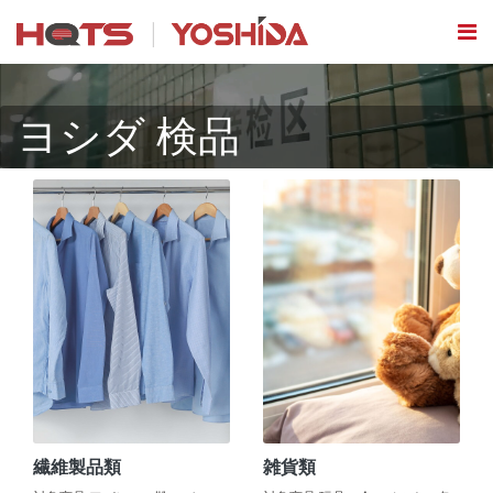
ヨシダ 検品
繊維製品類
雑貨類