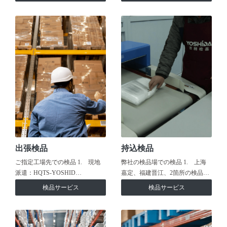
出張検品
持込検品
ご指定工場先での検品 1. 現地
弊社の検品場での検品 1. 上海
派遣：HQTS-YOSHID…
嘉定、福建晋江、2箇所の検品…
検品サービス
検品サービス