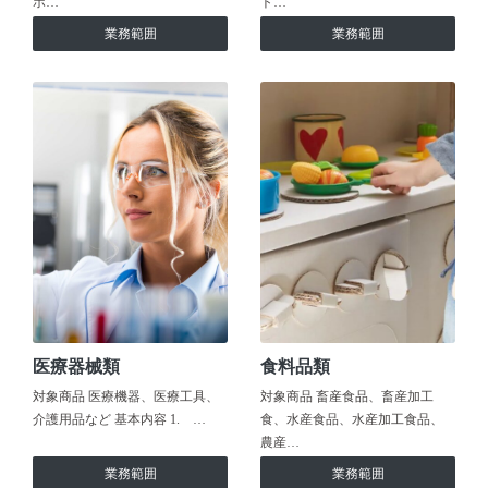
ホ…
ト…
業務範囲
業務範囲
医療器械類
食料品類
対象商品 医療機器、医療工具、
対象商品 畜産食品、畜産加工
介護用品など 基本内容 1. …
食、水産食品、水産加工食品、
農産…
業務範囲
業務範囲