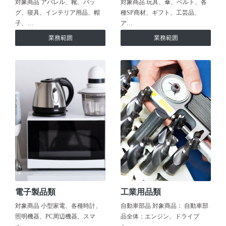
対象商品 アパレル、靴、バッ
対象商品 玩具、傘、ベルト、各
グ、寝具、インテリア用品、帽
種SP商材、ギフト、工芸品、
子、…
ア…
業務範囲
業務範囲
電子製品類
工業用品類
対象商品 小型家電、各種時計、
自動車部品 対象商品： 自動車部
照明機器、PC周辺機器、スマ
品全体：エンジン、ドライブ