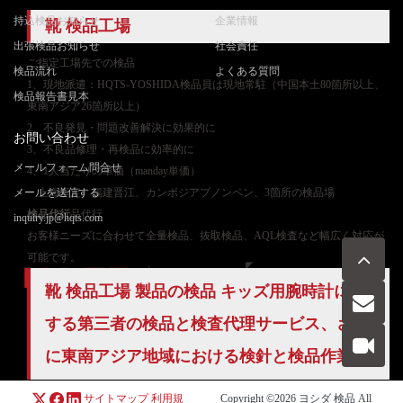
持込検品お知らせ
企業情報
靴 検品工場
出張検品お知らせ
社会責任
ご
指定工場先での検品
検品流れ
よくある質問
1、現地派遣：HQTS-YOSHIDA検品員は現地常駐（中国本土80箇所以上、
検品報告書見本
東南アジア26箇所以上）
2、不良発見・問題改善解決に効果的に
お問い合わせ
3、不良品修理・再検品に効率的に
メールフォーム問合せ
4、1人当たりの単価（manday単価）
メールを送信する
上海嘉定、福建晋江、カンボジアプノンペン、3箇所の検品場
検品代行
品代行
inquiry.jp@hqts.com
お客様ニーズに合わせて全量検品、抜取検品、AQL検査など幅広く対応が
可能です。
靴 検品工場 製品の検品 キッズ用腕時計に対
する第三者の検品と検査代理サービス、さら
お電話でのお問い合わせ
お問い合わせ
050-5840-2657
に東南アジア地域における検針と検品作業。
サイトマップ
利用規
Copyright ©2026
ヨシダ 検品
All