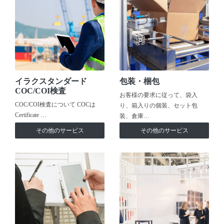
イラクスタンダード
包装・梱包
COC/COI検査
お客様の要求に従って、袋入
COC/COI検査について COCは
り、箱入りの個装、セット包
Certificate …
装、倉庫…
その他のサービス
その他のサービス