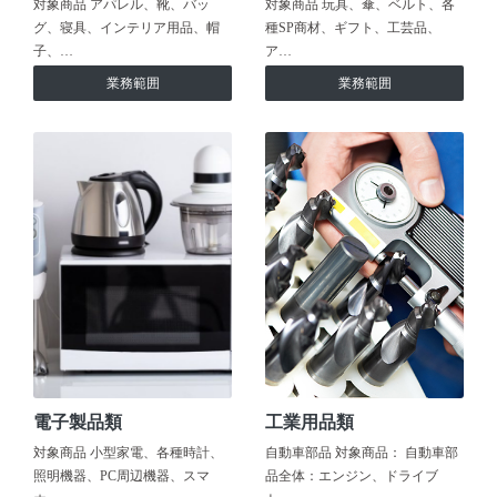
対象商品 アパレル、靴、バッ
対象商品 玩具、傘、ベルト、各
グ、寝具、インテリア用品、帽
種SP商材、ギフト、工芸品、
子、…
ア…
業務範囲
業務範囲
電子製品類
工業用品類
対象商品 小型家電、各種時計、
自動車部品 対象商品： 自動車部
照明機器、PC周辺機器、スマ
品全体：エンジン、ドライブ