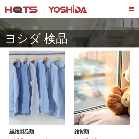
ヨシダ 検品
繊維製品類
雑貨類