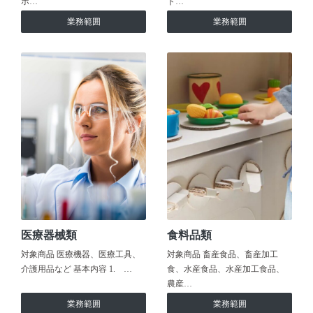
ホ…
ト…
業務範囲
業務範囲
医療器械類
食料品類
対象商品 医療機器、医療工具、
対象商品 畜産食品、畜産加工
介護用品など 基本内容 1. …
食、水産食品、水産加工食品、
農産…
業務範囲
業務範囲