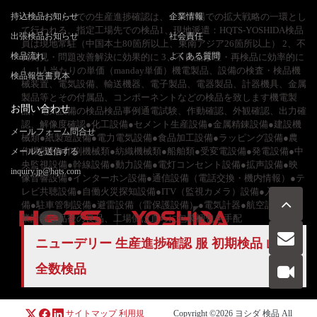
持込検品お知らせ
ニューデリーでの生産進捗確認は、インド場での拡大戦略の一環とし
企業情報
て行われる。指定工場先での検品1、現地派遣：HQTS-YOSHIDA検品
出張検品お知らせ
社会責任
員は現地常駐（中国本土80箇所以上、東南アジア26箇所以上） 2、不
検品流れ
よくある質問
良発見・問題改善解決に効果的に 3、不良品修理・再検品に効率的に
4、1人当たりの単価（manday単価）機電製品、設備の検査・検品機
検品報告書見本
械装置、電気設備、輸送機器、電子製品、電器製品、計器機具、金属
製品等とその付属品、コンポーネントなどの検品を致します機電製
お問い合わせ
品、電気設備の検品検品事例通電試験、作動確認、外観確認、出力確
認、解像度確認●化工設備●セメント生産設備●金属精錬設備●建設機
メールフォーム問合せ
械類●紙製造設備●電力電気設備●食品加工設備●ラッピング設備●農
作機器類●印刷機械類●紡織機械類●船舶類●受変電設備●発電設備●中
メールを送信する
央監視設備●幹線設備●動力設備●電灯コンセント設備●拡声設備●映
inquiry.jp@hqts.com
像音響設備●インターホン設備●通信設備（電話交換・機内情報）●テ
レビ共聴設備●自働火災探知設備●ITV（監視カメラ）設備●入退館設
備●駐車管制設備●避雷設備（雷保護設備）●電気計器●航空計器●工
業計器検品後の良品、工場側は直ちに包装梱包を手配
ニューデリー 生産進捗確認 服 初期検品 山東
お電話でのお問い合わせ
全数検品
お問い合わせ
050-5840-2657
サイトマップ
利用規
Copyright ©2026
ヨシダ 検品
All