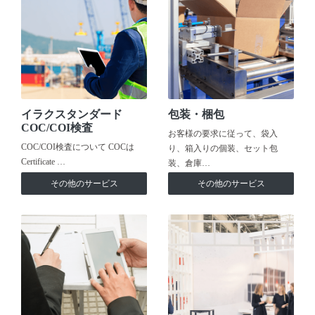
イラクスタンダード
包装・梱包
COC/COI検査
お客様の要求に従って、袋入
COC/COI検査について COCは
り、箱入りの個装、セット包
Certificate …
装、倉庫…
その他のサービス
その他のサービス