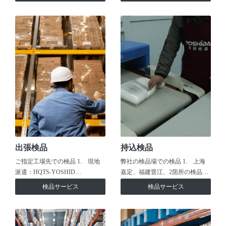
出張検品
持込検品
ご指定工場先での検品 1. 現地
弊社の検品場での検品 1. 上海
派遣：HQTS-YOSHID…
嘉定、福建晋江、2箇所の検品…
検品サービス
検品サービス