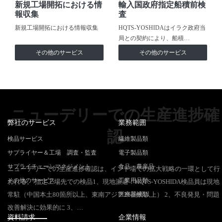
新規工場開拓における情
輸入国政府指定船積前検
報収集
査
新規工場開拓における情報収集
HQTS-YOSHIDAはイラク政府当
局との契約により、船積…
その他のサービス
その他のサービス
ニューデリーでの生産進捗確
弊社のサービス
業務範囲
認
検品サービス
繊維製品類
サプライヤー＆工場 調査・監査
電子製品類
サプライチェーンマネジメント
食品・農産品
ニューデリーでの生産進捗確認は、インド場での拡大戦略の一環として行
その他のサービス
工業用品類
われる。 指定工場先での検品1、現地派遣：HQTS-YOSHIDA検品員は現地
常駐（中国本土80箇所以上、東南アジア26箇所以上） 2、不良発見・問題
医療器械類
改善解決に効果的に 3、…
資料請求
企業情報