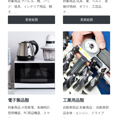
対象商品 アパレル、靴、バッ
対象商品 玩具、傘、ベルト、各
グ、寝具、インテリア用品、帽
種SP商材、ギフト、工芸品、
子、…
ア…
業務範囲
業務範囲
電子製品類
工業用品類
対象商品 小型家電、各種時計、
自動車部品 対象商品： 自動車部
照明機器、PC周辺機器、スマ
品全体：エンジン、ドライブ