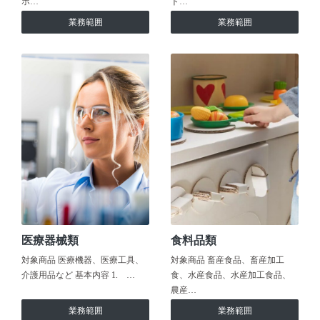
ホ…
ト…
業務範囲
業務範囲
医療器械類
食料品類
対象商品 医療機器、医療工具、
対象商品 畜産食品、畜産加工
介護用品など 基本内容 1. …
食、水産食品、水産加工食品、
農産…
業務範囲
業務範囲