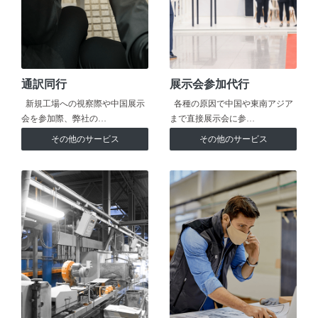
通訳同行
展示会参加代行
新規工場への視察際や中国展示
各種の原因で中国や東南アジア
会を参加際、弊社の…
まで直接展示会に参…
その他のサービス
その他のサービス