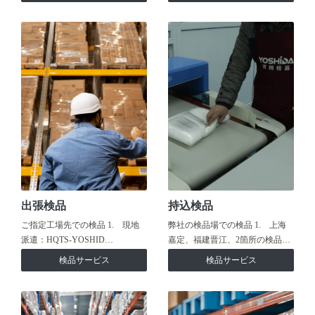
出張検品
持込検品
ご指定工場先での検品 1. 現地
弊社の検品場での検品 1. 上海
派遣：HQTS-YOSHID…
嘉定、福建晋江、2箇所の検品…
検品サービス
検品サービス