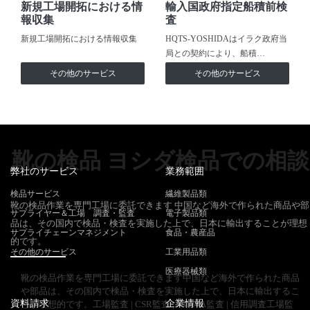
新規工場開拓における情
輸入国政府指定船積前検
報収集
査
新規工場開拓における情報収集
HQTS-YOSHIDAはイラク政府当
局との契約により、船積…
その他のサービス
その他のサービス
靴の検品 ヨシダ検品での相談
弊社のサービス
業務範囲
検品サービス
繊維製品類
靴の検品作業を専門工場に委託できます 中国など海外で作られた商品や部
サプライヤー＆工場 調査・監査
電子製品類
品は、その国内で検品・検査を実施した上で、日本に輸出することが理想
サプライチェーンマネジメント
食品・農産品
的です。
その他のサービス
工業用品類
医療器械類
靴の検品作業を専門工場に委託できます中国など海外で作られた商品
や部品は、その国内で検品・検査を実施した上で、日本に輸出するこ
資料請求
企業情報
とが理想的です。工場監査 | CSR監査 | SMETA監査 | 信用調査工場監