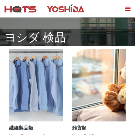
ヨシダ 検品
繊維製品類
雑貨類