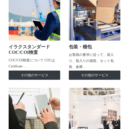
イラクスタンダード
包装・梱包
COC/COI検査
お客様の要求に従って、袋入
COC/COI検査について COCは
り、箱入りの個装、セット包
Certificate …
装、倉庫…
その他のサービス
その他のサービス