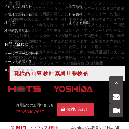
査中国・インド・ベトナム・マレーシア・タイ・バングラデシュ・イ
持込検品お知らせ
企業情報
ンドネシア・パキスタン・カンボジア、ミャンマー工場監査は生産前
または発注確定前に問題を明らかにできます。サプライヤーの能力、
出張検品お知らせ
社会責任
品質管理
システム、人材管理、運用手順を正確に理解することができ
検品流れ
よくある質問
ます。これにより自信を持ってサプライヤーを選択できます。工場監
査を行うタイミングは？新規または既存のサプライヤーとの新たなお
検品報告書見本
取引を計画している場合、
ヨシダ検品
会社の工場監査は、工場の最新
の機能を徹底的にチェックするのに役立ちます。工場監査の内容は？
お問い合わせ
工場監査では以下のポイントを主に調査します。工場プロフィール
（基本情報）組織構造生産工程生産能力設備と機械
品質保証
システム
メールフォーム問合せ
研究開発お客様からのご要望
第三者検品
・サプライチェーンマネジメ
メールを送信する
ント 検品と監査・サプライヤー＆工場品質管理
出張検品
inquiry.jp@hqts.com
靴検品 山東 検針 嘉興 出張検品
お電話でのお問い合わせ
お問い合わせ
050-5840-2657
サイトマップ
利用規
Copyright ©2026
ヨシダ 検品
All