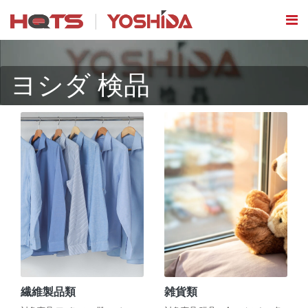
ヨシダ 検品
繊維製品類
雑貨類