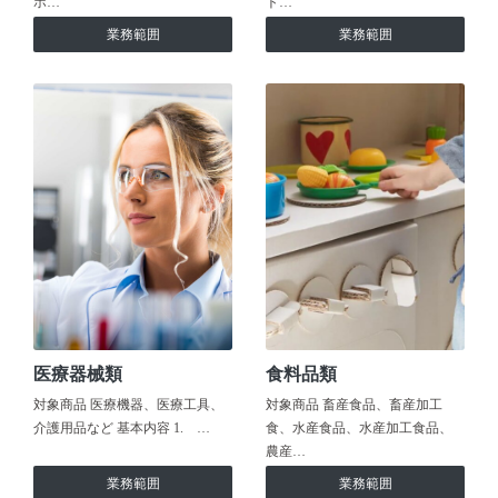
ホ…
ト…
業務範囲
業務範囲
医療器械類
食料品類
対象商品 医療機器、医療工具、
対象商品 畜産食品、畜産加工
介護用品など 基本内容 1. …
食、水産食品、水産加工食品、
農産…
業務範囲
業務範囲