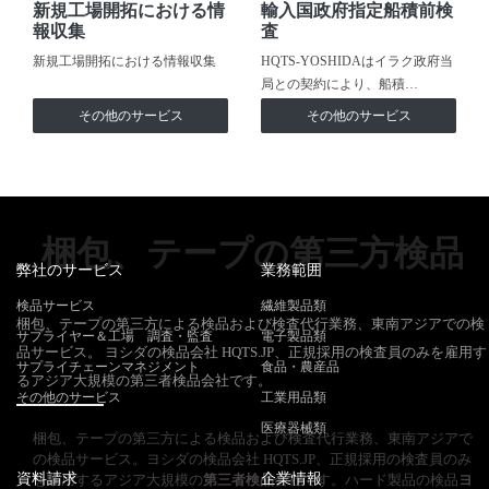
新規工場開拓における情
輸入国政府指定船積前検
報収集
査
新規工場開拓における情報収集
HQTS-YOSHIDAはイラク政府当
局との契約により、船積…
その他のサービス
その他のサービス
梱包、テープの第三方検品
弊社のサービス
業務範囲
検品サービス
繊維製品類
梱包、テープの第三方による検品および検査代行業務、東南アジアでの検
サプライヤー＆工場 調査・監査
電子製品類
品サービス。 ヨシダの検品会社 HQTS.JP、正規採用の検査員のみを雇用す
サプライチェーンマネジメント
食品・農産品
るアジア大規模の第三者検品会社です。
その他のサービス
工業用品類
医療器械類
梱包、テープの第三方による検品および検査代行業務、東南アジアで
の検品サービス。ヨシダの検品会社 HQTS.JP、正規採用の検査員のみ
資料請求
企業情報
を雇用するアジア大規模の
第三者検品
会社です。ハード製品の検品
ヨ