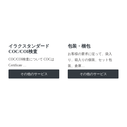
イラクスタンダード
包装・梱包
COC/COI検査
お客様の要求に従って、袋入
COC/COI検査について COCは
り、箱入りの個装、セット包
Certificate …
装、倉庫…
その他のサービス
その他のサービス