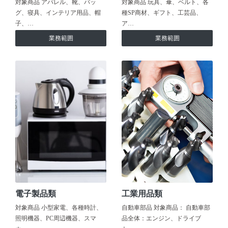
対象商品 アパレル、靴、バッ
対象商品 玩具、傘、ベルト、各
グ、寝具、インテリア用品、帽
種SP商材、ギフト、工芸品、
子、…
ア…
業務範囲
業務範囲
電子製品類
工業用品類
対象商品 小型家電、各種時計、
自動車部品 対象商品： 自動車部
照明機器、PC周辺機器、スマ
品全体：エンジン、ドライブ