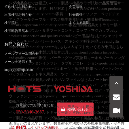
シダ検品
会社では幅広いハード製品へ検品やラボ試験の
品質管理
サー
持込検品お知らせ
企業情報
ビスを提供しています。検品対象｜ハード製品の検品decor products
inspection and quality control家具・インテリアソファ・ベッドチェ
出張検品お知らせ
社会責任
ア・スツールテーブル・デスク衛生陶器絵画・観葉植物household
検品流れ
よくある質問
utensils inspection and quality control家庭用調理器具カトラリー鍋・
フライパンボウル・食器フードコンテナコップ・マグカップbaby
検品報告書見本
products inspection and quality controlベビー用品紙おむつウェットテ
ィッシュチャイルドシートバス・スキンケア哺乳用品toys and gifts
お問い合わせ
inspection and quality controlおもちゃ＆ギフトぬいぐるみ乗用おもち
ゃプレイテーブル木製玩具知育玩具promotional products inspection
メールフォーム問合せ
and quality control販促・パーティグッズ買物袋キーホルダーカレンダ
メールを送信する
ーペーパーランタンインフレータブルデコレーションsports travelling
inspection and quality controlスポーツ・旅行自転車ヘルメットバック
inquiry.jp@hqts.com
パック傘フィットネス用品スーツケースstationery inspection and
quality control文房具ホチキスペンファイルはさみノートbeauty
products inspection and quality controlビューティ＆パーソナルケア製
品爪切りヘアブラシつけまつげメイクアップブラシ口紅・アイシャド
ウ・ファンデーションjewerly inspection and quality controlジュエリー
指輪ネックレスブレスレット時計イヤリング・ピアスpet products
お電話でのお問い合わせ
inspection and quality controlペット用品ペット用ベッドペット用食器
お問い合わせ
050-5840-2657
ペット用おもちゃペットキャリー爪とぎPet Travel & Outdoor Gearハ
ード製品の検品項目ヨシダ検品会社のハード製品の検品には以下の検
査項目が含まれています。数量確認寸法製品の外観重量機能・安全性
サイトマップ
利用規
Copyright ©2026
ヨシダ 検品
All
テストアソートメント重要なコンポーネント梱包状態アセンブリバー