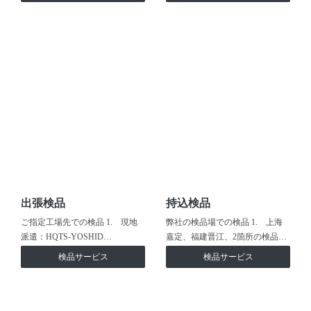
出張検品
持込検品
ご指定工場先での検品 1. 現地
弊社の検品場での検品 1. 上海
派遣：HQTS-YOSHID…
嘉定、福建晋江、2箇所の検品…
検品サービス
検品サービス