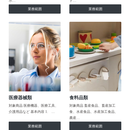
ホ…
ト…
業務範囲
業務範囲
医療器械類
食料品類
対象商品 医療機器、医療工具、
対象商品 畜産食品、畜産加工
介護用品など 基本内容 1. …
食、水産食品、水産加工食品、
農産…
業務範囲
業務範囲