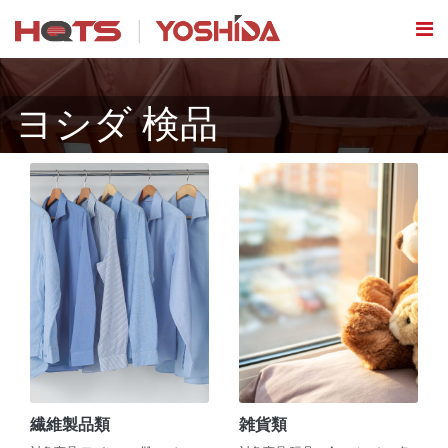
ヨシダ 検品
繊維製品類
雑貨類