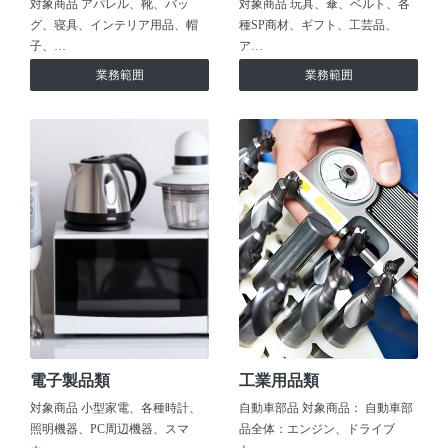
対象商品 アパレル、靴、バッ
対象商品 玩具、傘、ベルト、各
グ、寝具、インテリア用品、帽
種SP商材、ギフト、工芸品、
子、…
ア…
業務範囲
業務範囲
電子製品類
工業用品類
対象商品 小型家電、各種時計、
自動車部品 対象商品： 自動車部
照明機器、PC周辺機器、スマ
品全体：エンジン、ドライブ