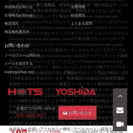
品。場合により
第三者検品
。縫製物は縫製基準・検針検品を行ってお
持込検品お知らせ
企業情報
ります。 共に倉庫出荷管理の場合は、再検品することもございま
出張検品お知らせ
社会責任
す。
ヨシダ検品
会社｜ソフト製品の検品Garments inspection and
quality controlメンズウェアTシャツショートパンツジーンズスーツベ
検品流れ
よくある質問
ストズボンシャツGarments inspection and quality controlレディースウ
検品報告書見本
ェアドレスブラウスタンクトップスカートジャケットジーンズガウン
Garments inspection and quality control下着/水着ブラジャーブリーフ
ボクサービキニショーツシェイパーGarments inspection and quality
お問い合わせ
controlホームテキスタイル寝具カーテンタオルマット/ラグテーブル
メールフォーム問合せ
クロスGarments inspection and quality controlファブリックニット織物
デニムシルクベルベットオックスフォードGarments inspection and
メールを送信する
quality controlスポーツ・旅行ベルトバッグスカーフ帽子サングラス
inquiry.jp@hqts.com
手袋ソフト製品の検品項目
ヨシダ検品
会社のソフト製品の検品には以
下の検査項目が含まれています。数量確認寸法製品の外観重量機能・
安全性テストアソートメント重要なコンポーネント梱包状態アセンブ
リバーコードスキャンテストアクセサリー包装材料マーキング色出荷
マークロゴとラベル上記以外にもお客様の基準に合わせたオーダーメ
イドの検査を実施することも可能です。ソフト製品の検品でよく見つ
かる不良項目機能結び針穴汚れ/オイルマークしわ/縮み詰め物の露出
お電話でのお問い合わせ
刺繍不良外観弱いマジックテープボタンの緩みファスナーの破損ルー
お問い合わせ
050-5840-2657
ススナップ防水・撥水不良引き紐不良仕様左右非対称形状不良ステッ
チ密度不良誤寸法縦糸/横糸の誤り生地/中綿の重さ誤り安全性カビ虫
血痕折れた針緩いアクセサリー梱包 / ラベルカートン破損ラベル/バ
サイトマップ
利用規
Copyright ©2026
ヨシダ 検品
All