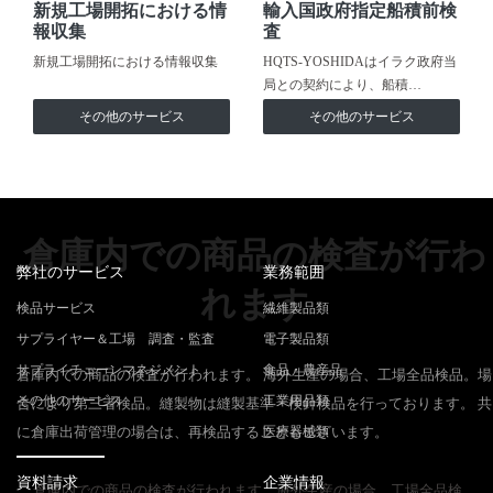
新規工場開拓における情
輸入国政府指定船積前検
報収集
査
新規工場開拓における情報収集
HQTS-YOSHIDAはイラク政府当
局との契約により、船積…
その他のサービス
その他のサービス
倉庫内での商品の検査が行わ
弊社のサービス
業務範囲
れます
検品サービス
繊維製品類
サプライヤー＆工場 調査・監査
電子製品類
サプライチェーンマネジメント
食品・農産品
倉庫内での商品の検査が行われます。 海外生産の場合、工場全品検品。場
その他のサービス
工業用品類
合により第三者検品。縫製物は縫製基準・検針検品を行っております。 共
に倉庫出荷管理の場合は、再検品することもございます。
医療器械類
資料請求
企業情報
倉庫内での商品の検査が行われます。海外生産の場合、工場全品検