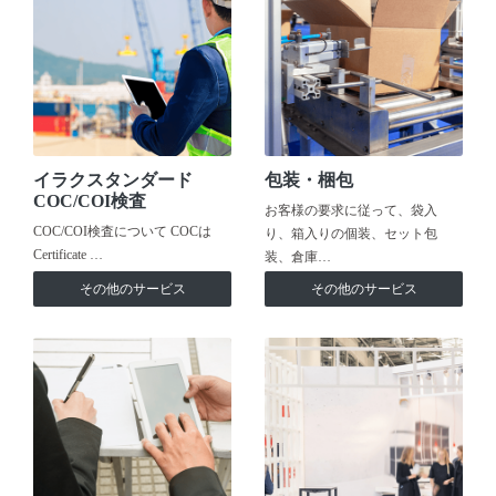
イラクスタンダード
包装・梱包
COC/COI検査
お客様の要求に従って、袋入
COC/COI検査について COCは
り、箱入りの個装、セット包
Certificate …
装、倉庫…
その他のサービス
その他のサービス