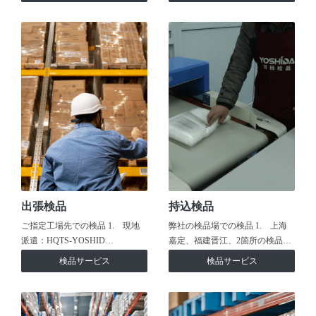
出張検品
持込検品
ご指定工場先での検品 1. 現地
弊社の検品場での検品 1. 上海
派遣：HQTS-YOSHID…
嘉定、福建晋江、2箇所の検品…
検品サービス
検品サービス