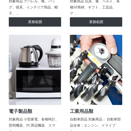
対象商品 アパレル、靴、バッ
対象商品 玩具、傘、ベルト、各
グ、寝具、インテリア用品、帽
種SP商材、ギフト、工芸品、
子、…
ア…
業務範囲
業務範囲
電子製品類
工業用品類
対象商品 小型家電、各種時計、
自動車部品 対象商品： 自動車部
照明機器、PC周辺機器、スマ
品全体：エンジン、ドライブ