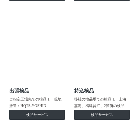
出張検品
持込検品
ご指定工場先での検品 1. 現地
弊社の検品場での検品 1. 上海
派遣：HQTS-YOSHID…
嘉定、福建晋江、2箇所の検品…
検品サービス
検品サービス