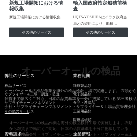
新規工場開拓における情
輸入国政府指定船積前検
報収集
査
新規工場開拓における情報収集
HQTS-YOSHIDAはイラク政府当
局との契約により、船積…
その他のサービス
その他のサービス
オーバーオールの検品
弊社のサービス
業務範囲
検品サービス
繊維製品類
オーバーオールの検品作業を海外の検品検針工場で実施します。 衣類から
サプライヤー＆工場 調査・監査
電子製品類
雑貨まで幅広くご対応、日本の品質基準を十分に把握している 第三者検品
サプライチェーンマネジメント
食品・農産品
会社・サプライチェーンマネジメント・サプライヤー＆工場品質管理会社
その他のサービス
工業用品類
医療器械類
オーバーオールの検品作業を海外の検品検針工場で実施します。衣類
から雑貨まで幅広くご対応、日本の品質基準を十分に把握している
資料請求
企業情報
第三者検品
会社・サプライチェーンマネジメント・サプライヤー＆工