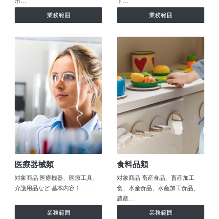
ホ…
ト…
業務範囲
業務範囲
医療器械類
食料品類
対象商品 医療機器、医療工具、
対象商品 畜産食品、畜産加工
介護用品など 基本内容 1. …
食、水産食品、水産加工食品、
農産…
業務範囲
業務範囲