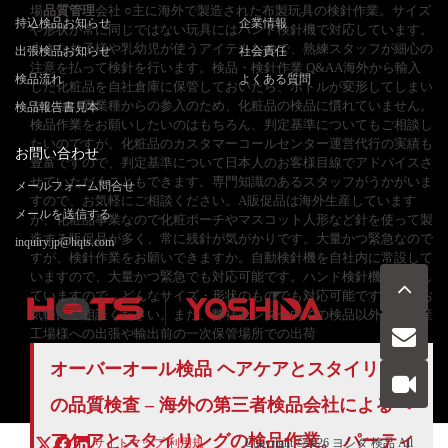
場
品質管理
会社 ○主に海外で製造された布製玩具の検針作業。サイズ
持込検品お知らせ
企業情報
や形状が常に同じではない玩具にはハンド検針機で対応しています。
小さなお子様や乳幼児が使うアイテムなので、熟練スタッフが細心の
出張検品お知らせ
社会責任
注意を払って検針を行います。検品・検針作業 Q&AA海外から輸入
検品流れ
よくある質問
した化粧品を自社倉庫に保管しておいたら、ボトルが変形してしまい
ました。異業種からの参入のため、化粧品の検品に慣れていません。
検品報告書見本
検品作業をお願いしたいのはもちろん、判定基準についてもご相談し
たいのですが。化粧品のカスタマーコールセンター運営代行の実績も
お問い合わせ
豊富ですので、判定基準について日本人のお客様目線でアドバイスさ
せていただくこともできます。専門知識のあるスタッフがうかがいま
メールフォーム問合せ
すので、お気軽にご相談ください。A販促品は海外生産しています
メールを送信する
が、化粧品事業なので化粧ポーチやマスコット人形など針を使って製
造する販促品が多く、常に残針が気がかりです。大量かつ緊急なので
inquiry.jp@hqts.com
すが、検針作業をお願いできますか。自動検針機を自社内に常設して
いますので、大量かつ緊急でも対応可能です。ハンド検針機を完備し
ていますので、どんなサイズ・形状のものでも対応可能です。一度お
気軽にご相談ください。また、弊社センター内での検品以外に、生産
工場様への出張や輸出前の一次保管場所での出荷
お電話でのお問い合わせ
オーバーオール検品 ヘアケアとスタイリング
お問い合わせ
050-5840-2657
の品質検査 – 海外の第三者検品会社によるヘ
アケアとスタイリングの検品作業。 パーティ
サイトマップ
利用規
Copyright ©2026
ヨシダ 検品
All