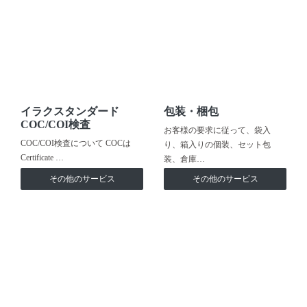
イラクスタンダード
包装・梱包
COC/COI検査
お客様の要求に従って、袋入
COC/COI検査について COCは
り、箱入りの個装、セット包
Certificate …
装、倉庫…
その他のサービス
その他のサービス