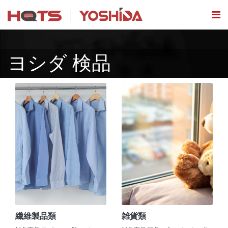
ヨシダ 検品
繊維製品類
雑貨類