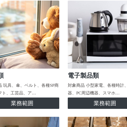
類
電子製品類
品 玩具、傘、ベルト、各種SP商
対象商品 小型家電、各種時計
フト、工芸品、ア…
器、PC周辺機器、スマホ…
業務範囲
業務範囲