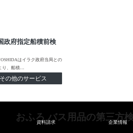
国政府指定船積前検
-YOSHIDAはイラク政府当局との
より、船積…
その他のサービス
おふろ バス用品の第三方
資料請求
企業情報