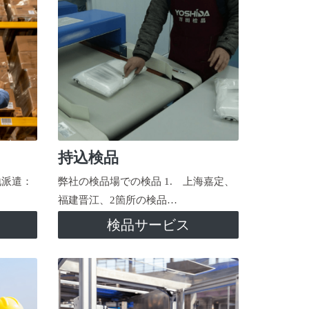
持込検品
地派遣：
弊社の検品場での検品 1. 上海嘉定、
福建晋江、2箇所の検品…
検品サービス