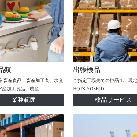
品類
出張検品
品 畜産食品、畜産加工食、水産
ご指定工場先での検品 1. 現
水産加工食品、農産…
HQTS-YOSHID…
業務範囲
検品サービス