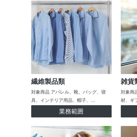
繊維製品類
雑貨
対象商品 アパレル、靴、バッグ、寝
対象商
具、インテリア用品、帽子、…
材、ギ
業務範囲