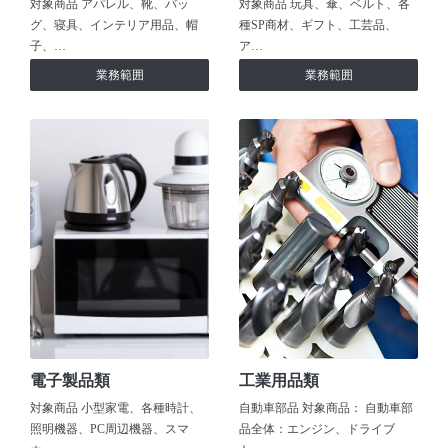
対象商品 アパレル、靴、バッ
対象商品 玩具、傘、ベルト、各
グ、寝具、インテリア用品、帽
種SP商材、ギフト、工芸品、
子、…
ア…
業務範囲
業務範囲
電子製品類
工業用品類
対象商品 小型家電、各種時計、
自動車部品 対象商品： 自動車部
照明機器、PC周辺機器、スマ
品全体：エンジン、ドライブ