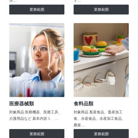
ホ…
ト…
業務範囲
業務範囲
医療器械類
食料品類
対象商品 医療機器、医療工具、
対象商品 畜産食品、畜産加工
介護用品など 基本内容 1. …
食、水産食品、水産加工食品、
農産…
業務範囲
業務範囲