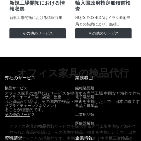
新規工場開拓における情
輸入国政府指定船積前検
報収集
査
新規工場開拓における情報収集
HQTS-YOSHIDAはイラク政府当
局との契約により、船積…
その他のサービス
その他のサービス
オフィス家具の検品代行
弊社のサービス
業務範囲
検品サービス
繊維製品類
オフィス家具の検品代行サービスを提供する専門工場 中国など海外で作ら
サプライヤー＆工場 調査・監査
電子製品類
れた商品や部品は、その国内で検品・検査を実施した上で、日本に輸出す
サプライチェーンマネジメント
食品・農産品
ることが理想的です。
その他のサービス
工業用品類
医療器械類
オフィス家具の
検品代行
サービスを提供する専門工場中国など海外で
作られた商品や部品は、その国内で検品・検査を実施した上で、日本
資料請求
企業情報
に輸出することが理想的です。中国 検品と監査｜中国
第三者検品
会