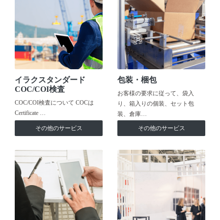
イラクスタンダード
包装・梱包
COC/COI検査
お客様の要求に従って、袋入
COC/COI検査について COCは
り、箱入りの個装、セット包
Certificate …
装、倉庫…
その他のサービス
その他のサービス