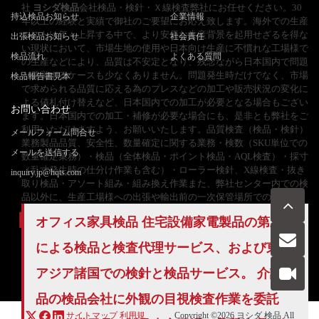
社
ヨシダ検品
会社検品・検針・Ｘ線検査弊社にお任せください。30
持込検品お知らせ
企業情報
年以上の経験と実績で御社のご要望にお応え致します。海外での生産
コストは年々上昇する中で、より安価な生産背景を起用せざるを得な
出張検品お知らせ
社会責任
い現状において、市場生地の使用や日本向け生産に不慣れな工場様で
検品流れ
よくある質問
の生産などにより、品質は不安定となり、残念ながら日本国内で問題
が発覚するケースも少なくありません。問題発生時だけでなく、市場
検品報告書見本
で求められる品質に応える為のプレスなどの加工や販売状況の変化に
よる値札付け替えなど、日本国内での加工が必要となる場合もござい
お問い合わせ
ます。日本国内での加工・補修が必要な場合にも、是非とも弊社をご
利用いただけますよう、お願いいたします。品質検査（検品・検針）
メールフォーム問合せ
業務製品品質、安全性、数量確定に関する業務・検数（SKU単位での
メールを送信する
数量確定業務）・検品（全体検品・ポイント検品・AQL検査）・採寸
（乱寸発生時の仕分け作業も含む）・ローラー検針、X線検査・抜き
inquiry.jp@hqts.com
取り検品・アソート組み・組み換え作業また、弊社センター内での検
品以外に、生産工場様への出張や輸出前の一次保管場所での出荷
オフィス家具検品 住宅設備家電製品の第三者
による検品と検査代理サービス、および東南
お電話でのお問い合わせ
お問い合わせ
アジア諸国での検針と検品サービス。 介護用
050-5840-2657
品の検品会社に外観の目視検査作業を委託
サイトマップ
利用規
Copyright ©2026
ヨシダ 検品
All