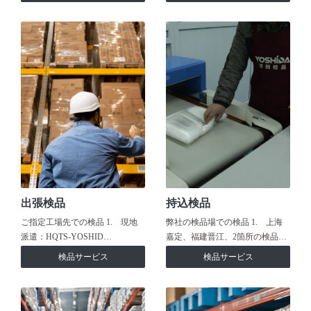
出張検品
持込検品
ご指定工場先での検品 1. 現地
弊社の検品場での検品 1. 上海
派遣：HQTS-YOSHID…
嘉定、福建晋江、2箇所の検品…
検品サービス
検品サービス