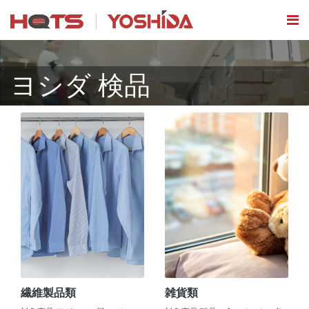
ヨシダ 検品
繊維製品類
雑貨類