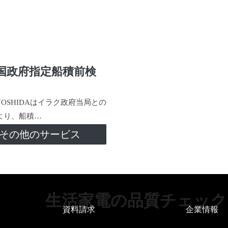
国政府指定船積前検
-YOSHIDAはイラク政府当局との
より、船積…
その他のサービス
生活家電の品質チェック
資料請求
企業情報