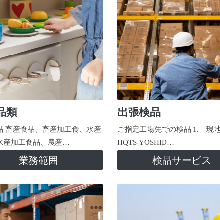
品類
出張検品
品 畜産食品、畜産加工食、水産
ご指定工場先での検品 1. 現
水産加工食品、農産…
HQTS-YOSHID…
業務範囲
検品サービス