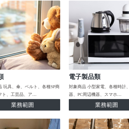
類
電子製品類
品 玩具、傘、ベルト、各種SP商
対象商品 小型家電、各種時計
フト、工芸品、ア…
器、PC周辺機器、スマホ…
業務範囲
業務範囲