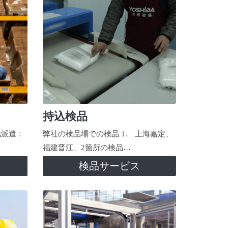
持込検品
地派遣：
弊社の検品場での検品 1. 上海嘉定、
福建晋江、2箇所の検品…
検品サービス