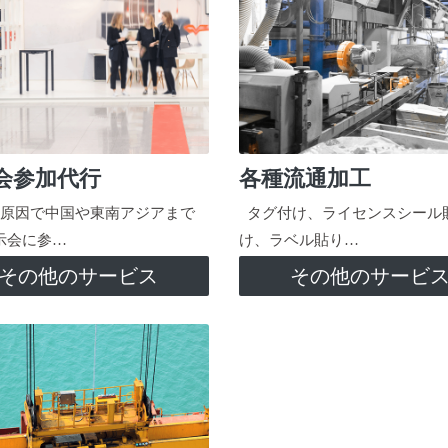
会参加代行
各種流通加工
原因で中国や東南アジアまで
タグ付け、ライセンスシール
示会に参…
け、ラベル貼り…
その他のサービス
その他のサービ