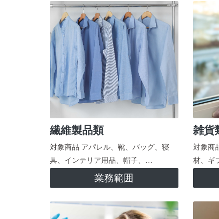
繊維製品類
雑貨
対象商品 アパレル、靴、バッグ、寝
対象商
具、インテリア用品、帽子、…
材、ギ
業務範囲