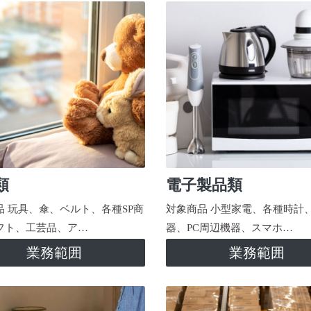
類
電子製品類
品 玩具、傘、ベルト、各種SP商
対象商品 小型家電、各種時計
フト、工芸品、ア…
器、PC周辺機器、スマホ…
業務範囲
業務範囲