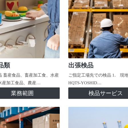
品類
出張検品
品 畜産食品、畜産加工食、水産
ご指定工場先での検品 1. 現
水産加工食品、農産…
HQTS-YOSHID…
業務範囲
検品サービス