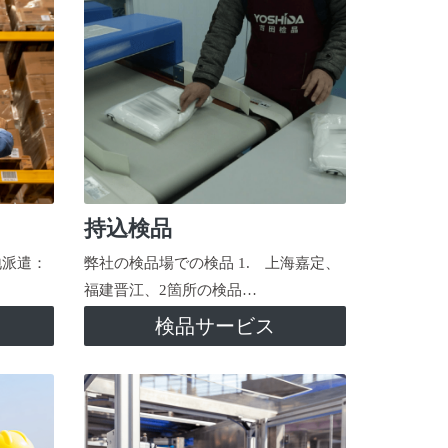
持込検品
地派遣：
弊社の検品場での検品 1. 上海嘉定、
福建晋江、2箇所の検品…
検品サービス