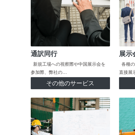
通訳同行
展示
新規工場への視察際や中国展示会を
各種の
参加際、弊社の…
直接展
その他のサービス