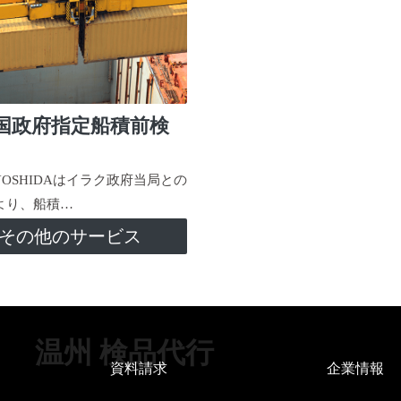
国政府指定船積前検
-YOSHIDAはイラク政府当局との
より、船積…
その他のサービス
温州 検品代行
資料請求
企業情報