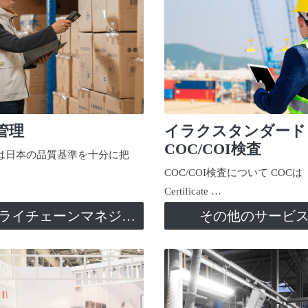
管理
イラクスタンダード
COC/COI検査
日本の品質基準を十分に把
COC/COI検査について COCは
Certificate …
サプライチェーンマネジメント
その他のサービ