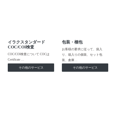
イラクスタンダード
包装・梱包
COC/COI検査
お客様の要求に従って、袋入
COC/COI検査について COCは
り、箱入りの個装、セット包
Certificate …
装、倉庫…
その他のサービス
その他のサービス