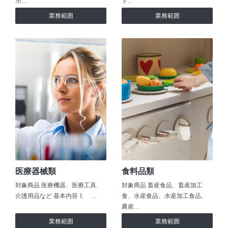
ホ…
ト…
業務範囲
業務範囲
医療器械類
食料品類
対象商品 医療機器、医療工具、
対象商品 畜産食品、畜産加工
介護用品など 基本内容 1. …
食、水産食品、水産加工食品、
農産…
業務範囲
業務範囲