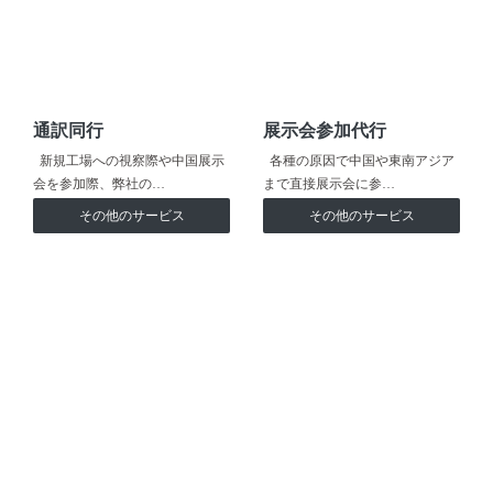
通訳同行
展示会参加代行
新規工場への視察際や中国展示
各種の原因で中国や東南アジア
会を参加際、弊社の…
まで直接展示会に参…
その他のサービス
その他のサービス