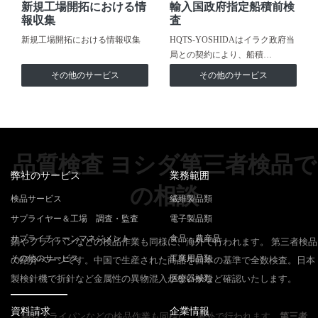
新規工場開拓における情
輸入国政府指定船積前検
報収集
査
新規工場開拓における情報収集
HQTS-YOSHIDAはイラク政府当
局との契約により、船積…
その他のサービス
その他のサービス
品質検査 ヨシダ第三者検品で
弊社のサービス
業務範囲
の相談
検品サービス
繊維製品類
サプライヤー＆工場 調査・監査
電子製品類
サプライチェーンマネジメント
食品・農産品
鍋やフライパンなどの検品作業も同様に、海外で行われます。 第三者検品
その他のサービス
工業用品類
の紹介ページです。中国で生産された商品を日本の基準で全数検査。日本
製検針機で折針など金属性の異物混入がないかなど確認いたします。
医療器械類
資料請求
企業情報
鍋やフライパンなどの検品作業も同様に、海外で行われます。
第三者