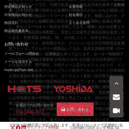
検品
の紹介ページです。中国で生産された商品を日本の基準で
全数検
持込検品お知らせ
企業情報
査
。日本製検針機で折針など金属性の異物混入がないかなど確認いた
出張検品お知らせ
社会責任
します。最大の検品ネットワークを持っています。物量にあわせ、グ
ループ力を活かし臨機応変に対応を致します。定期的に会議を実施
検品流れ
よくある質問
し、各センターのキャパ状況を管理してます。物量にあわせ必要とさ
検品報告書見本
れる場所に検品員を再配置し、安定した生産性と検品品質を提供して
います。作業実績 衣料品 、鞄 、その他 ニット、布帛を中心としたア
パレル製品バック、財布類タオル、クッションなどの日用雑貨品金属
お問い合わせ
製ファションアクセサリー靴類ぬいぐるみ、玩具文具検針作業（ロー
メールフォーム問合せ
ラー検針、X線検針）
出張検品
も承っております。セーター鞄靴帽子
ゴルフバッグ指輪主要顧客 日本向け 90％ その他 10％日本国内アパ
メールを送信する
レル各社大手、専門商社、小売チェーン店テレビショッピング、イン
inquiry.jp@hqts.com
ターネット通販欧米アパレルブランド欧米アパレルブランド日本国内
企画生産会社香港系メーカー、エージェント各社（合計取引先200社
以上）複数のお客様の指定検品会社になっています。特徴 検品を知
り尽くした、中国現地通の日本人の集まりです。実際に海外で検品を
するのは現地スタッフです。私達は品質を向上させ、安定稼働させる
には現場責任者の管理能力が重要と考えています。当社の日本人責任
者は現地の言語を巧みに操り、現地スタッフとの直接コミュニケーシ
お電話でのお問い合わせ
ョンができることを必須条件としています。日本、中国の感覚のバラ
お問い合わせ
050-5840-2657
ンスが取れ、双方の橋渡しができる人間が責任者として駐在し、現場
指導に当たっています。最大のネットワークを持っています。グルー
プ全体で臨機応変に対応を致します。私達は3センターで定期的に会
サイトマップ
利用規
Copyright ©2026
ヨシダ 検品
All