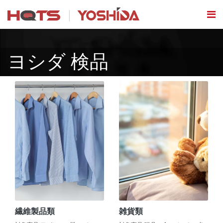
ヨシダ 検品
繊維製品類
雑貨類