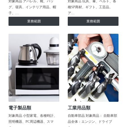
対象商品 アパレル、靴、バッ
対象商品 玩具、傘、ベルト、各
グ、寝具、インテリア用品、帽
種SP商材、ギフト、工芸品、
子、…
ア…
業務範囲
業務範囲
電子製品類
工業用品類
対象商品 小型家電、各種時計、
自動車部品 対象商品： 自動車部
照明機器、PC周辺機器、スマ
品全体：エンジン、ドライブ