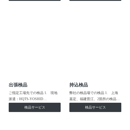
出張検品
持込検品
ご指定工場先での検品 1. 現地
弊社の検品場での検品 1. 上海
派遣：HQTS-YOSHID…
嘉定、福建晋江、2箇所の検品…
検品サービス
検品サービス