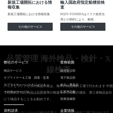
新規工場開拓における情
輸入国政府指定船積前検
報収集
査
新規工場開拓における情報収集
HQTS-YOSHIDAはイラク政府当
局との契約により、船積…
その他のサービス
その他のサービス
品質管理 海外検品・検針・X
弊社のサービス
業務範囲
線検査
検品サービス
繊維製品類
サプライヤー＆工場 調査・監査
電子製品類
サプライチェーンマネジメント
食品・農産品
バッグとランドセルの検品作業は、海外の検品検針工場で行われます 中国
その他のサービス
工業用品類
で仕入れされた商品は品質基準の相違等がご心配の場合、第三者検品会社
にて検品することをお勧めです。
医療器械類
資料請求
企業情報
バッグとランドセルの検品作業は、海外の検品検針工場で行われます