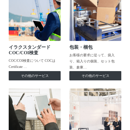
イラクスタンダード
包装・梱包
COC/COI検査
お客様の要求に従って、袋入
COC/COI検査について COCは
り、箱入りの個装、セット包
Certificate …
装、倉庫…
その他のサービス
その他のサービス