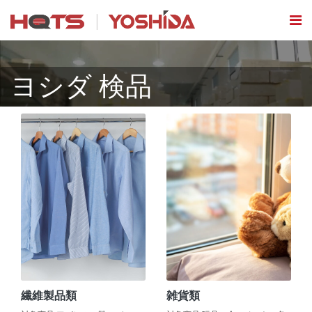
ヨシダ 検品
繊維製品類
雑貨類