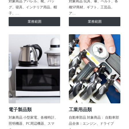
対象商品 アパレル、靴、バッ
対象商品 玩具、傘、ベルト、各
グ、寝具、インテリア用品、帽
種SP商材、ギフト、工芸品、
子、…
ア…
業務範囲
業務範囲
電子製品類
工業用品類
対象商品 小型家電、各種時計、
自動車部品 対象商品： 自動車部
照明機器、PC周辺機器、スマ
品全体：エンジン、ドライブ