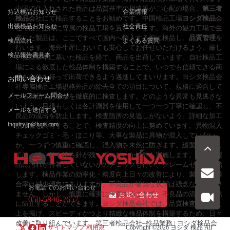
中国で仕入れされた商品は品質基準の相違等がご心配の場合、
第三者
持込検品お知らせ
企業情報
検品
会社にて検品することをお勧めです。中国検品工場
ヨシダ検品
会
出張検品お知らせ
社会責任
社では、上海に専属の検品工場を置いています。海外の協力工場で生
産した製品は、ここですべて国内へ輸入する前に検品し、
品質管理
を
検品流れ
よくある質問
行います。海外生産においても安心してお任せいただけるよう、厳し
検品報告書見本
い独自基準に基いた検品を経て、商品を出荷しています。自社検品工
場による徹底した検品体制を構築することで、いつでも信頼できる商
品を自信を持って出荷できるよう邁進してまいります。ヨシダ検品会
お問い合わせ
社専属検品工場規格外品の除去全ての項目について、規格に適合して
メールフォーム問合せ
いる製品であるかを徹底的に検査します。どのような異常も見逃さな
いよう、目視もしくは各計測器を使用して一つ一つ丁寧に確認し、不
メールを送信する
良品の流出を防止します。検査箇所の見逃しがないよう、詳細な加工
inquiry.jp@hqts.com
指示書を共有することで、検査精度の向上に努めています。異物混入
チェックゴミ・毛・ほこり等、大事な製品に異物が混入していない
か、一つずつ慎重に確認し、混入物を未然に防ぎます。縫製品に関し
ては、縫い針や待ち針が残っていないか検針も実施します。また、製
品に汚れが付着していないかのチェックも行い、クレームゼロを目指
します。検品作業の効率化・精度向上日々の改善により、製品の不適
合率は減少傾向にありますが、不良品が皆無な状態は残念ながらあり
お電話でのお問い合わせ
ません。しかし、慎重に確実に検査することで、不良品の流出を未然
お問い合わせ
050-5840-2657
に防止することができます。ヨシダ検品会社では、品質検査の精度向
上を掲げ、スピーディかつより精緻な検品体制を構築するため、日々
改善に取り組んでいます。第三者検品会社–検品業務 | ヨシダ検品会
サイトマップ
利用規
Copyright ©2026
ヨシダ 検品
All