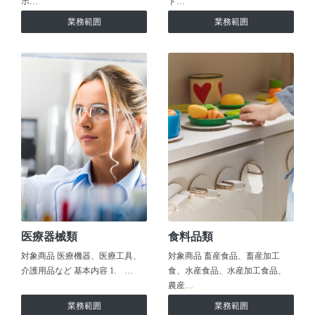
ホ…
ト…
業務範囲
業務範囲
医療器械類
食料品類
対象商品 医療機器、医療工具、
対象商品 畜産食品、畜産加工
介護用品など 基本内容 1. …
食、水産食品、水産加工食品、
農産…
業務範囲
業務範囲