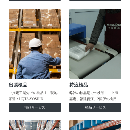
出張検品
持込検品
ご指定工場先での検品 1. 現地
弊社の検品場での検品 1. 上海
派遣：HQTS-YOSHID…
嘉定、福建晋江、2箇所の検品…
検品サービス
検品サービス