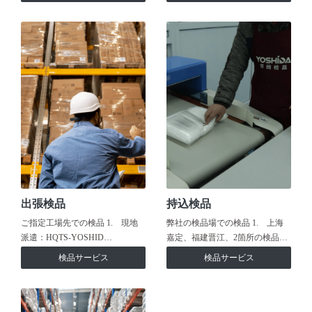
出張検品
持込検品
ご指定工場先での検品 1. 現地
弊社の検品場での検品 1. 上海
派遣：HQTS-YOSHID…
嘉定、福建晋江、2箇所の検品…
検品サービス
検品サービス