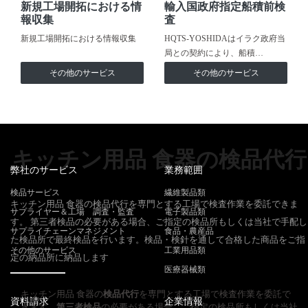
新規工場開拓における情
輸入国政府指定船積前検
報収集
査
新規工場開拓における情報収集
HQTS-YOSHIDAはイラク政府当
局との契約により、船積…
その他のサービス
その他のサービス
キッチン用品 食器の検品代行
弊社のサービス
業務範囲
検品サービス
繊維製品類
キッチン用品 食器の検品代行を専門とする工場で検査作業を委託できま
サプライヤー＆工場 調査・監査
電子製品類
す。 第三者検品の必要がある場合、ご指定の検品所もしくは当社で手配し
サプライチェーンマネジメント
食品・農産品
た検品所で最終検品を行います。検品・検針を通して合格した商品をご指
その他のサービス
工業用品類
定の納品所に納品します
医療器械類
キッチン用品 食器の
検品代行
を専門とする工場で検査作業を委託で
資料請求
企業情報
きます。
第三者検品
の必要がある場合、ご指定の検品所もしくは当社