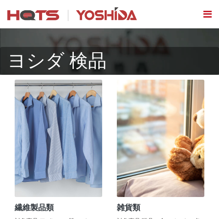
ヨシダ 検品
繊維製品類
雑貨類