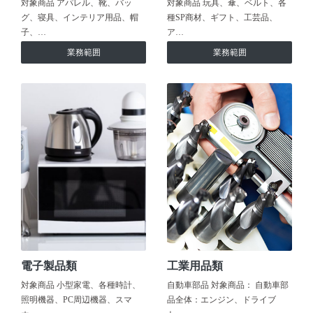
対象商品 アパレル、靴、バッ
対象商品 玩具、傘、ベルト、各
グ、寝具、インテリア用品、帽
種SP商材、ギフト、工芸品、
子、…
ア…
業務範囲
業務範囲
電子製品類
工業用品類
対象商品 小型家電、各種時計、
自動車部品 対象商品： 自動車部
照明機器、PC周辺機器、スマ
品全体：エンジン、ドライブ