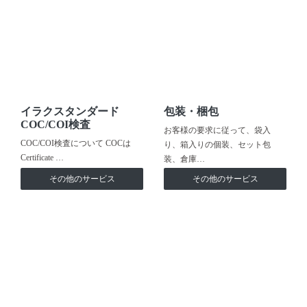
イラクスタンダード
包装・梱包
COC/COI検査
お客様の要求に従って、袋入
COC/COI検査について COCは
り、箱入りの個装、セット包
Certificate …
装、倉庫…
その他のサービス
その他のサービス