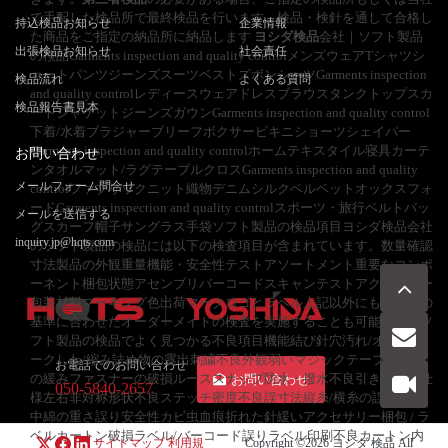
で手配した検品所で最終検品を行います。検品・検針を通して合格し
持込検品お知らせ
企業情報
た商品をご指定の納品所に納品します
ヨシダ検品
会社｜ソフト製品
出張検品お知らせ
社会責任
の検品Garments inspection and quality controlメンズウェアTシャツシ
ョートパンツジーンズスーツベストズボンシャツGarments inspection
検品流れ
よくある質問
and quality controlレディースウェアドレスブラウスタンクトップスカ
検品報告書見本
ートジャケットジーンズガウンGarments inspection and quality control
下着/水着ブラジャーブリーフボクサービキニショーツシェイパー
Garments inspection and quality controlホームテキスタイル寝具カーテ
お問い合わせ
ンタオルマット/ラグテーブルクロスGarments inspection and quality
メールフォーム問合せ
controlファブリックニット織物デニムシルクベルベットオックスフォ
ードGarments inspection and quality controlスポーツ・旅行ベルトバッ
メールを送信する
グスカーフ帽子サングラス手袋ソフト製品の検品項目ヨシダ検品会社
inquiry.jp@hqts.com
のソフト製品の検品には以下の検査項目が含まれています。数量確認
寸法製品の外観重量機能・安全性テストアソートメント重要なコンポ
ーネント梱包状態アセンブリバーコードスキャンテストアクセサリー
包装材料マーキング色出荷マークロゴとラベル上記以外にもお客様の
基準に合わせたオーダーメイドの検査を実施することも可能です。ソ
フト製品の検品でよく見つかる不良項目機能結び針穴汚れ/オイルマ
ークしわ/縮み詰め物の露出刺繍不良外観弱いマジックテープボタン
お電話でのお問い合わせ
の緩みファスナーの破損ルーススナップ防水・撥水不良引き紐不良仕
お問い合わせ
050-5840-2657
様左右非対称形状不良ステッチ密度不良誤寸法縦糸/横糸の誤り生地/
中綿の重さ誤り安全性カビ虫血痕折れた針緩いアクセサリー梱包 / ラ
ベルカートン破損ラベル/バーコード誤りラベル印刷不良カートン内
サイトマップ
利用規
Copyright ©2026
ヨシダ 検品
All