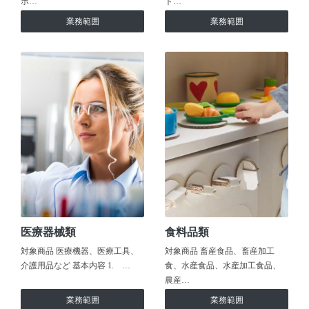
ホ…
ト…
業務範囲
業務範囲
医療器械類
食料品類
対象商品 医療機器、医療工具、
対象商品 畜産食品、畜産加工
介護用品など 基本内容 1. …
食、水産食品、水産加工食品、
農産…
業務範囲
業務範囲