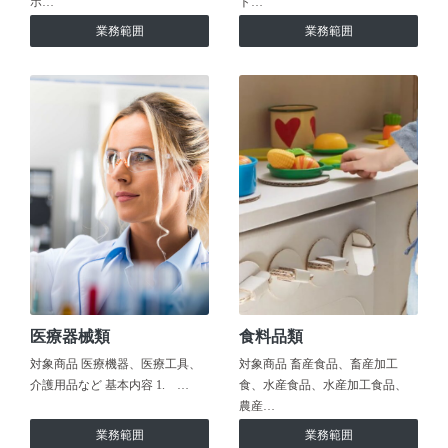
ホ…
ト…
業務範囲
業務範囲
医療器械類
食料品類
対象商品 医療機器、医療工具、
対象商品 畜産食品、畜産加工
介護用品など 基本内容 1. …
食、水産食品、水産加工食品、
農産…
業務範囲
業務範囲