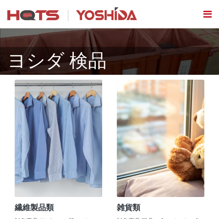
ヨシダ 検品
繊維製品類
雑貨類