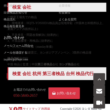
持込検品お知らせ
企業情報
検査 会社
出張検品お知らせ
社会責任
ご
指定工場先での検品
検品流れ
よくある質問
1、現地派遣：HQTS-YOSHIDA検品員は現地常駐（中国本土80箇所以上、
検品報告書見本
東南アジア26箇所以上）
2、不良発見・問題改善解決に効果的に
お問い合わせ
3、不良品修理・再検品に効率的に
メールフォーム問合せ
4、1人当たりの単価（manday単価）
メールを送信する
上海嘉定、福建晋江、カンボジアプノンペン、3箇所の検品場
検品代行
品代行
inquiry.jp@hqts.com
中国 検品と監査｜中国
第三者検品
会社
ヨシダ検品
会社
検査 会社 杭州 第三者検品 台州 検品代行
お電話でのお問い合わせ
お問い合わせ
050-5840-2657
サイトマップ
利用規
Copyright ©2026
ヨシダ 検品
All