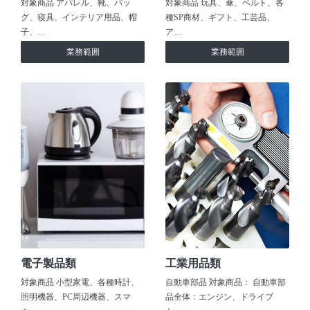
対象商品 アパレル、靴、バッ
対象商品 玩具、傘、ベルト、各
グ、寝具、インテリア用品、帽
種SP商材、ギフト、工芸品、
子、…
ア…
業務範囲
業務範囲
電子製品類
工業用品類
対象商品 小型家電、各種時計、
自動車部品 対象商品： 自動車部
照明機器、PC周辺機器、スマ
品全体：エンジン、ドライブ