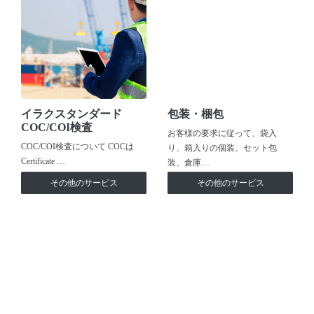
イラクスタンダード
包装・梱包
COC/COI検査
お客様の要求に従って、袋入
COC/COI検査について COCは
り、箱入りの個装、セット包
Certificate …
装、倉庫…
その他のサービス
その他のサービス