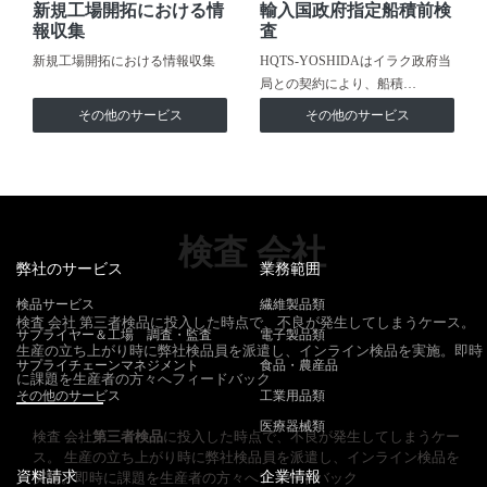
新規工場開拓における情
輸入国政府指定船積前検
報収集
査
新規工場開拓における情報収集
HQTS-YOSHIDAはイラク政府当
局との契約により、船積…
その他のサービス
その他のサービス
検査 会社
弊社のサービス
業務範囲
検品サービス
繊維製品類
検査 会社 第三者検品に投入した時点で、不良が発生してしまうケース。
サプライヤー＆工場 調査・監査
電子製品類
生産の立ち上がり時に弊社検品員を派遣し、インライン検品を実施。即時
サプライチェーンマネジメント
食品・農産品
に課題を生産者の方々へフィードバック
その他のサービス
工業用品類
医療器械類
検査 会社
第三者検品
に投入した時点で、不良が発生してしまうケー
ス。 生産の立ち上がり時に弊社検品員を派遣し、インライン検品を
資料請求
企業情報
実施。即時に課題を生産者の方々へフィードバック