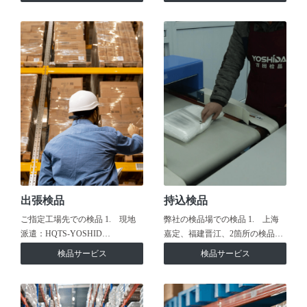
出張検品
持込検品
ご指定工場先での検品 1. 現地
弊社の検品場での検品 1. 上海
派遣：HQTS-YOSHID…
嘉定、福建晋江、2箇所の検品…
検品サービス
検品サービス