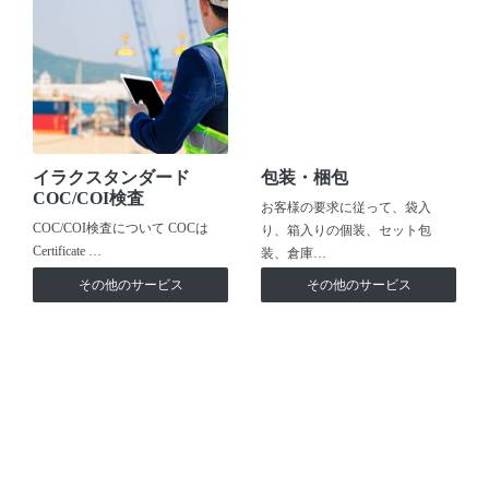
イラクスタンダード
包装・梱包
COC/COI検査
お客様の要求に従って、袋入
COC/COI検査について COCは
り、箱入りの個装、セット包
Certificate …
装、倉庫…
その他のサービス
その他のサービス