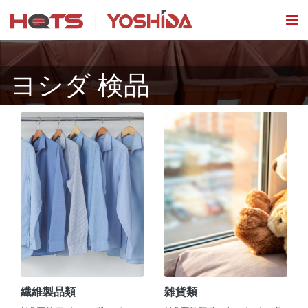
ヨシダ 検品
繊維製品類
雑貨類