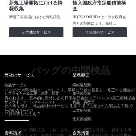
新規工場開拓における情
輸入国政府指定船積前検
報収集
査
新規工場開拓における情報収集
HQTS-YOSHIDAはイラク政府当
局との契約により、船積…
その他のサービス
その他のサービス
バッグの中間検品
弊社のサービス
業務範囲
検品サービス
繊維製品類
バッグの中間検品は、これにより、早期に問題を発見し、修正する機会が
サプライヤー＆工場 調査・監査
電子製品類
得られます。 基本的に海外にある日系検品会社はアパレルの第三者検品会
サプライチェーンマネジメント
食品・農産品
社の事を指す。 検品会社のサービス 生産工場で生産された製品を工場で
その他のサービス
工業用品類
品質検査したうえで、
医療器械類
バッグの中間検品は、これにより、早期に問題を発見し、修正する機
資料請求
企業情報
会が得られます。基本的に海外にある日系検品会社はアパレルの
第三