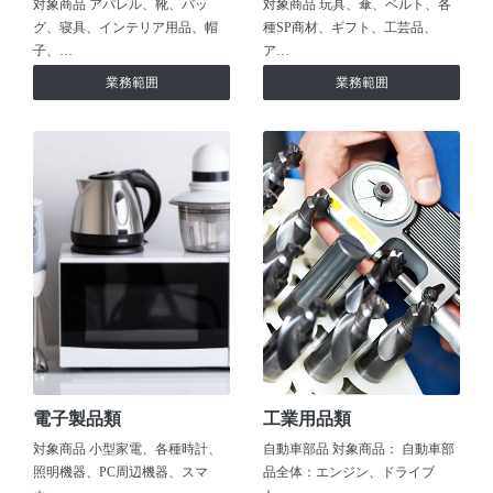
対象商品 アパレル、靴、バッ
対象商品 玩具、傘、ベルト、各
グ、寝具、インテリア用品、帽
種SP商材、ギフト、工芸品、
子、…
ア…
業務範囲
業務範囲
電子製品類
工業用品類
対象商品 小型家電、各種時計、
自動車部品 対象商品： 自動車部
照明機器、PC周辺機器、スマ
品全体：エンジン、ドライブ