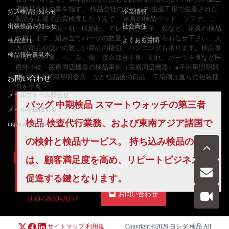
者検品
会社の事を指す。 検品会社のサービス 生産工場で生産された
持込検品お知らせ
企業情報
製品を工場で品質検査したうえで、 家具の検品ベッド、ソファ、こ
出張検品お知らせ
社会責任
たつ、テーブル・机、収納棚、テレビ台、椅子、鏡など、家具の検品
を致します。組み立てパーツの数量チェックなどもお任せ下さい。大
検品流れ
よくある質問
きな商品や扱いの難しい商品の梱包、バンニングも承ります。検品事
検品報告書見本
例ネジ穴不良、へこみ、傷、接合部分不良、割れ、パーツ不良など医
療外小物・医療周辺機器の検品事例（医療周辺機器）●手術用照明器
具●歯科治療用照明器具 など検品後の良品、工場側は直ちに包装梱
お問い合わせ
包を手配
メールフォーム問合せ
バッグ 中期検品 スマートウォッチの第三者
メールを送信する
検品 検査代行業務、および東南アジア諸国で
inquiry.jp@hqts.com
の検針と検品サービス。 持ち込み検品の費用
は、顧客満足度を高め、リピートビジネスを
促進する鍵となります。
お電話でのお問い合わせ
お問い合わせ
050-5840-2657
サイトマップ
利用規
Copyright ©2026
ヨシダ 検品
All