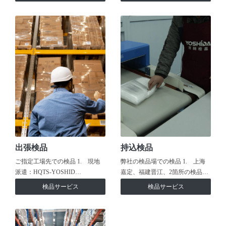
出張検品
持込検品
ご指定工場先での検品 1. 現地
弊社の検品場での検品 1. 上海
派遣：HQTS-YOSHID…
嘉定、福建晋江、2箇所の検品…
検品サービス
検品サービス