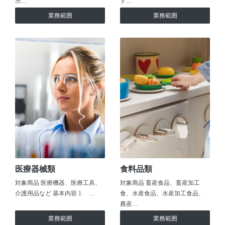
ホ…
ト…
業務範囲
業務範囲
医療器械類
食料品類
対象商品 医療機器、医療工具、
対象商品 畜産食品、畜産加工
介護用品など 基本内容 1. …
食、水産食品、水産加工食品、
農産…
業務範囲
業務範囲