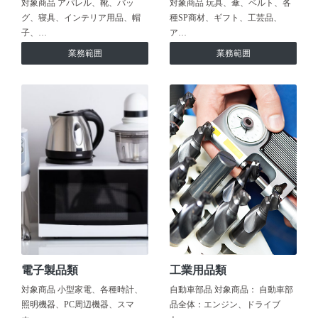
対象商品 アパレル、靴、バッ
対象商品 玩具、傘、ベルト、各
グ、寝具、インテリア用品、帽
種SP商材、ギフト、工芸品、
子、…
ア…
業務範囲
業務範囲
電子製品類
工業用品類
対象商品 小型家電、各種時計、
自動車部品 対象商品： 自動車部
照明機器、PC周辺機器、スマ
品全体：エンジン、ドライブ