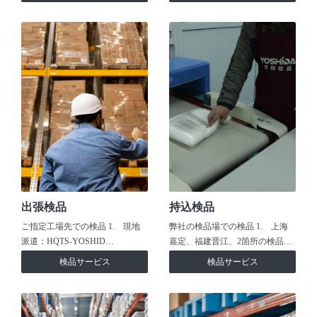
出張検品
持込検品
ご指定工場先での検品 1. 現地
弊社の検品場での検品 1. 上海
派遣：HQTS-YOSHID…
嘉定、福建晋江、2箇所の検品…
検品サービス
検品サービス