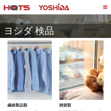
ヨシダ 検品
繊維製品類
雑貨類