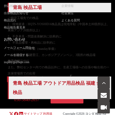
持込検品お知らせ
企業情報
青島 検品工場
出張検品お知らせ
社会責任
ご
指定工場先での検品
検品流れ
よくある質問
1、現地派遣：HQTS-YOSHIDA検品員は現地常駐（中国本土80箇所以上、
検品報告書見本
東南アジア26箇所以上）
2、不良発見・問題改善解決に効果的に
お問い合わせ
3、不良品修理・再検品に効率的に
メールフォーム問合せ
4、1人当たりの単価（manday単価）
メールを送信する
上海嘉定、福建晋江、カンボジアプノンペン、3箇所の検品場
検品代行
品代行
inquiry.jp@hqts.com
また、弊社センター内での検品以外に、生産工場様への出張や輸出前の一
次保管場所での出荷
青島 検品工場 アウトドア用品検品 福建
全数
検品
お電話でのお問い合わせ
お問い合わせ
050-5840-2657
サイトマップ
利用規
Copyright ©2026
ヨシダ 検品
All