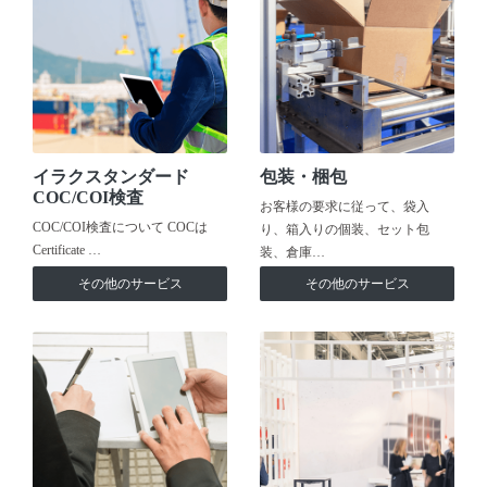
イラクスタンダード
包装・梱包
COC/COI検査
お客様の要求に従って、袋入
COC/COI検査について COCは
り、箱入りの個装、セット包
Certificate …
装、倉庫…
その他のサービス
その他のサービス