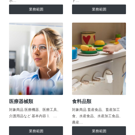
ホ…
ト…
業務範囲
業務範囲
医療器械類
食料品類
対象商品 医療機器、医療工具、
対象商品 畜産食品、畜産加工
介護用品など 基本内容 1. …
食、水産食品、水産加工食品、
農産…
業務範囲
業務範囲