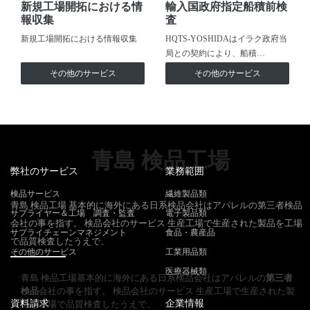
新規工場開拓における情
輸入国政府指定船積前検
報収集
査
新規工場開拓における情報収集
HQTS-YOSHIDAはイラク政府当
局との契約により、船積…
その他のサービス
その他のサービス
青島 検品工場
弊社のサービス
業務範囲
検品サービス
繊維製品類
青島 検品工場 基本的に海外にある日系検品会社はアパレルの第三者検品
サプライヤー＆工場 調査・監査
電子製品類
会社の事を指す。 検品会社のサービス 生産工場で生産された製品を工場
サプライチェーンマネジメント
食品・農産品
で品質検査したうえで、
その他のサービス
工業用品類
医療器械類
青島 検品工場基本的に海外にある日系検品会社はアパレルの
第三者
検品
会社の事を指す。 検品会社のサービス 生産工場で生産された製
資料請求
企業情報
品を工場で品質検査したうえで、