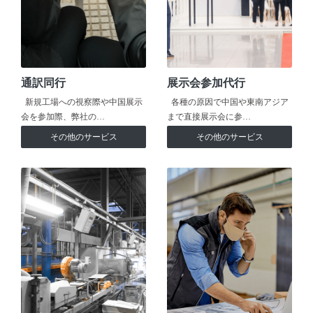
通訳同行
展示会参加代行
新規工場への視察際や中国展示
各種の原因で中国や東南アジア
会を参加際、弊社の…
まで直接展示会に参…
その他のサービス
その他のサービス