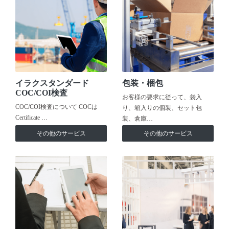
イラクスタンダード
包装・梱包
COC/COI検査
お客様の要求に従って、袋入
COC/COI検査について COCは
り、箱入りの個装、セット包
Certificate …
装、倉庫…
その他のサービス
その他のサービス