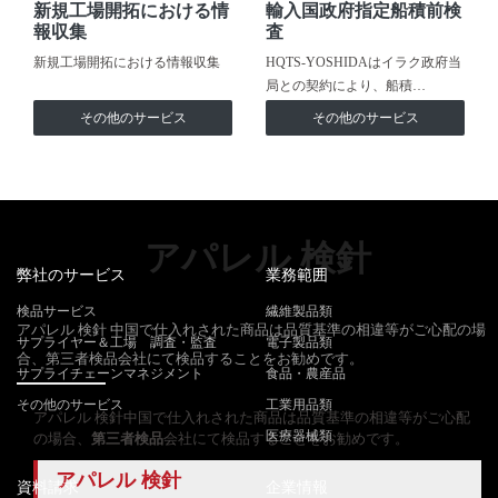
新規工場開拓における情
輸入国政府指定船積前検
報収集
査
新規工場開拓における情報収集
HQTS-YOSHIDAはイラク政府当
局との契約により、船積…
その他のサービス
その他のサービス
アパレル 検針
弊社のサービス
業務範囲
検品サービス
繊維製品類
アパレル 検針 中国で仕入れされた商品は品質基準の相違等がご心配の場
サプライヤー＆工場 調査・監査
電子製品類
合、第三者検品会社にて検品することをお勧めです。
サプライチェーンマネジメント
食品・農産品
その他のサービス
工業用品類
アパレル 検針中国で仕入れされた商品は品質基準の相違等がご心配
医療器械類
の場合、
第三者検品
会社にて検品することをお勧めです。
アパレル 検針
資料請求
企業情報