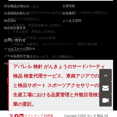
持込検品お知らせ
企業情報
ご
指定工場先での検品
1、現地派遣：HQTS-YOSHIDA検品員は現地常駐（中国本土80箇所以上、
出張検品お知らせ
社会責任
東南アジア26箇所以上）
検品流れ
よくある質問
2、不良発見・問題改善解決に効果的に
検品報告書見本
3、不良品修理・再検品に効率的に
4、1人当たりの単価（manday単価）
お問い合わせ
上海嘉定、福建晋江、カンボジアプノンペン、3箇所の検品場
メールフォーム問合せ
検品代行
品代行
メールを送信する
中国検品・
工場監査サービス
–
ヨシダ検品
会社
inquiry.jp@hqts.com
アパレル 検針 がんきょうのサードパーティ
検品 検査代理サービス、東南アジアでの検針
と検品サポート スポーツアクセサリーの製品
生産工場における
品質管理
と外観目視検査作
お電話でのお問い合わせ
お問い合わせ
050-5840-2657
業の委託。
サイトマップ
利用規
Copyright ©2026
ヨシダ 検品
All