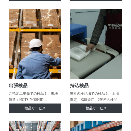
出張検品
持込検品
ご指定工場先での検品 1. 現地
弊社の検品場での検品 1. 上海
派遣：HQTS-YOSHID…
嘉定、福建晋江、2箇所の検品…
検品サービス
検品サービス