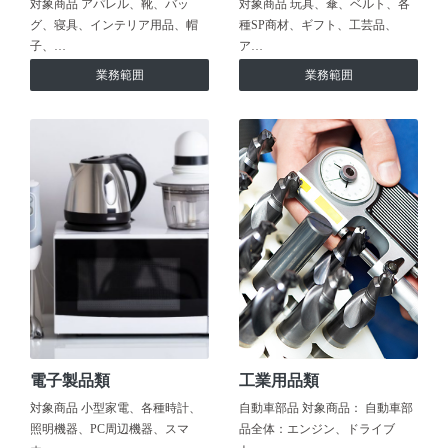
対象商品 アパレル、靴、バッ
対象商品 玩具、傘、ベルト、各
グ、寝具、インテリア用品、帽
種SP商材、ギフト、工芸品、
子、…
ア…
業務範囲
業務範囲
電子製品類
工業用品類
対象商品 小型家電、各種時計、
自動車部品 対象商品： 自動車部
照明機器、PC周辺機器、スマ
品全体：エンジン、ドライブ