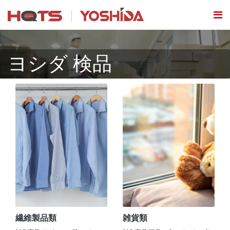
ヨシダ 検品
繊維製品類
雑貨類