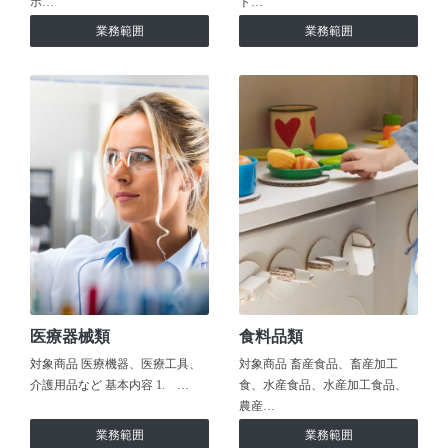
ホ…
ト…
業務範囲
業務範囲
医療器械類
食料品類
対象商品 医療機器、医療工具、
対象商品 畜産食品、畜産加工
介護用品など 基本内容 1. …
食、水産食品、水産加工食品、
農産…
業務範囲
業務範囲