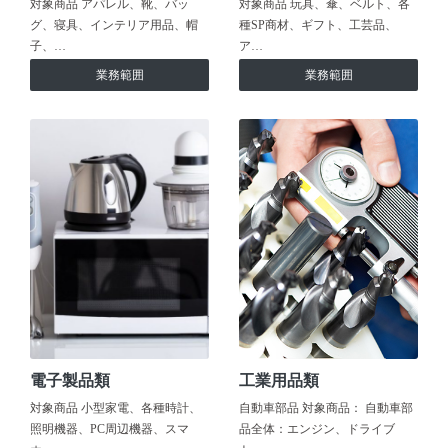
対象商品 アパレル、靴、バッ
対象商品 玩具、傘、ベルト、各
グ、寝具、インテリア用品、帽
種SP商材、ギフト、工芸品、
子、…
ア…
業務範囲
業務範囲
電子製品類
工業用品類
対象商品 小型家電、各種時計、
自動車部品 対象商品： 自動車部
照明機器、PC周辺機器、スマ
品全体：エンジン、ドライブ