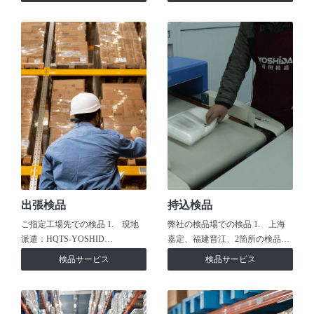
出張検品
持込検品
ご指定工場先での検品 1. 現地
弊社の検品場での検品 1. 上海
派遣：HQTS-YOSHID…
嘉定、福建晋江、2箇所の検品…
検品サービス
検品サービス