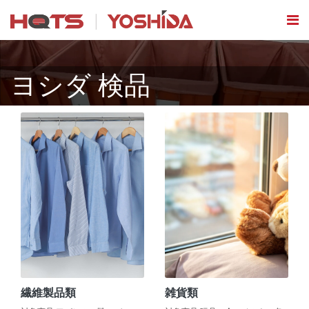
ヨシダ 検品
繊維製品類
雑貨類