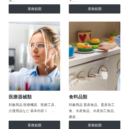
ホ…
ト…
業務範囲
業務範囲
医療器械類
食料品類
対象商品 医療機器、医療工具、
対象商品 畜産食品、畜産加工
介護用品など 基本内容 1. …
食、水産食品、水産加工食品、
農産…
業務範囲
業務範囲