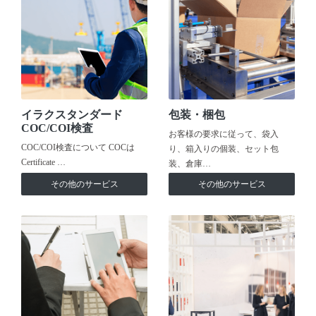
イラクスタンダード
包装・梱包
COC/COI検査
お客様の要求に従って、袋入
COC/COI検査について COCは
り、箱入りの個装、セット包
Certificate …
装、倉庫…
その他のサービス
その他のサービス