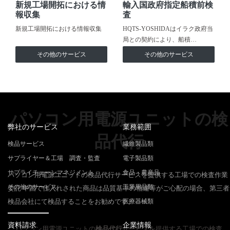
新規工場開拓における情
輸入国政府指定船積前検
報収集
査
新規工場開拓における情報収集
HQTS-YOSHIDAはイラク政府当
局との契約により、船積…
その他のサービス
その他のサービス
パソコン用電源ユニットの検
弊社のサービス
業務範囲
品代行
検品サービス
繊維製品類
サプライヤー＆工場 調査・監査
電子製品類
サプライチェーンマネジメント
食品・農産品
パソコン用電源ユニットの検品代行サービスを提供する工場での検査作業
その他のサービス
工業用品類
委託 中国で仕入れされた商品は品質基準の相違等がご心配の場合、第三者
検品会社にて検品することをお勧めです。
医療器械類
資料請求
企業情報
パソコン用電源ユニットの
検品代行
サービスを提供する工場での検査