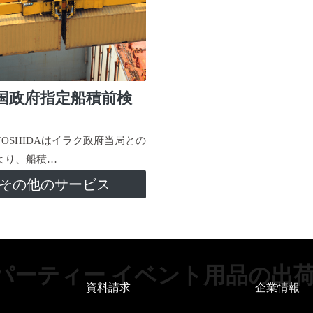
国政府指定船積前検
-YOSHIDAはイラク政府当局との
より、船積…
その他のサービス
パーティー イベント用品の出
資料請求
企業情報