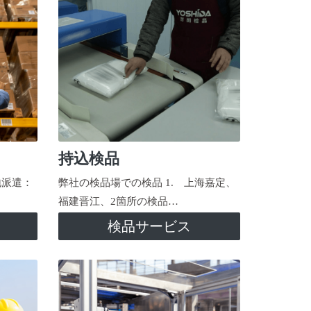
持込検品
地派遣：
弊社の検品場での検品 1. 上海嘉定、
福建晋江、2箇所の検品…
検品サービス