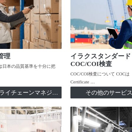
管理
イラクスタンダード
COC/COI検査
日本の品質基準を十分に把
COC/COI検査について COCは
Certificate …
サプライチェーンマネジメント
その他のサービ