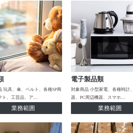
類
電子製品類
品 玩具、傘、ベルト、各種SP商
対象商品 小型家電、各種時計
フト、工芸品、ア…
器、PC周辺機器、スマホ…
業務範囲
業務範囲