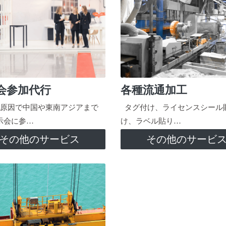
会参加代行
各種流通加工
原因で中国や東南アジアまで
タグ付け、ライセンスシール
示会に参…
け、ラベル貼り…
その他のサービス
その他のサービ