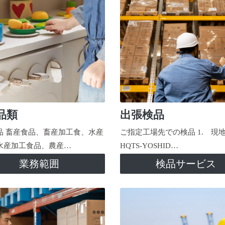
品類
出張検品
品 畜産食品、畜産加工食、水産
ご指定工場先での検品 1. 現
水産加工食品、農産…
HQTS-YOSHID…
業務範囲
検品サービス