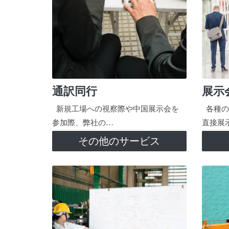
通訳同行
展示
新規工場への視察際や中国展示会を
各種の
参加際、弊社の…
直接展
その他のサービス