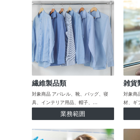
繊維製品類
雑貨
対象商品 アパレル、靴、バッグ、寝
対象商
具、インテリア用品、帽子、…
材、ギ
業務範囲