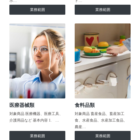
ホ…
ト…
業務範囲
業務範囲
医療器械類
食料品類
対象商品 医療機器、医療工具、
対象商品 畜産食品、畜産加工
介護用品など 基本内容 1. …
食、水産食品、水産加工食品、
農産…
業務範囲
業務範囲