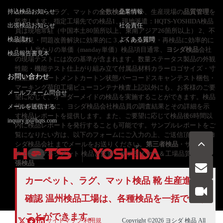
持込検品お知らせ
カーペット、ラグ、マットの
全数検品
企業情報
を行い、生産現場の
品質管理
を
監査します。指定工場先での検品1、現地派遣：HQTS-YOSHIDA検品
出張検品お知らせ
社会責任
員は現地常駐（中国本土80箇所以上、東南アジア26箇所以上） 2、不
検品流れ
よくある質問
良発見・問題改善解決に効果的に 3、不良品修理・再検品に効率的に
4、1人当たりの単価（manday単価）検品項目通常、
ヨシダ検品
会社
検品報告書見本
の現場テストには次の基準が含まれます。数量ステータス製品の外観
性能・機能テスト仕上がり組み立て付属品材料カラーロゴサイズ・寸
お問い合わせ
法重量アソートメントカートン状態バーコードスキャンテスト梱包・
マーキング荷印工場ビューコンテナ検査上記以外にも、お客様のご要
メールフォーム問合せ
望に応じて、オーダーメイドの検品を実施することができます。検品
後24時間以内に、ヨシダ検品会社検品員の調査結果とその詳細を示
メールを送信する
す検品レポートを提供します。また、ご要望に応じて検品後6時間以
inquiry.jp@hqts.com
内に検品レポートを発行することも可能です。サンプルレポートをご
覧になりたい方は、以下のフォームにご入力の上、ご送信頂くか、ヨ
シダ検品会社 までメールをお送りください。
第三者検品
・サプライ
チェーンマネジメント 検品と監査・サプライヤー＆工場品質管理
出
張検品
カーペット、ラグ、マット検品 靴 生産進捗
お電話でのお問い合わせ
お問い合わせ
050-5840-2657
確認 温州検品工場は、各種検品を一括で行う
ことができます。
サイトマップ
利用規
Copyright ©2026
ヨシダ 検品
All