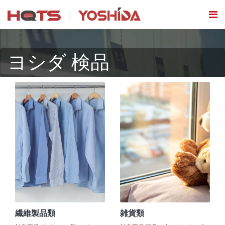
ヨシダ 検品
繊維製品類
雑貨類