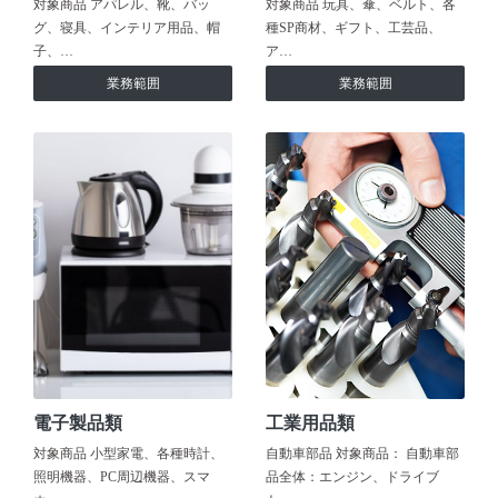
対象商品 アパレル、靴、バッ
対象商品 玩具、傘、ベルト、各
グ、寝具、インテリア用品、帽
種SP商材、ギフト、工芸品、
子、…
ア…
業務範囲
業務範囲
電子製品類
工業用品類
対象商品 小型家電、各種時計、
自動車部品 対象商品： 自動車部
照明機器、PC周辺機器、スマ
品全体：エンジン、ドライブ