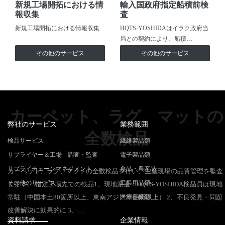
新規工場開拓における情
輸入国政府指定船積前検
報収集
査
新規工場開拓における情報収集
HQTS-YOSHIDAはイラク政府当
局との契約により、船積…
その他のサービス
その他のサービス
カーペット、ラグ、マットの
弊社のサービス
業務範囲
全数検品
検品サービス
繊維製品類
サプライヤー＆工場 調査・監査
電子製品類
サプライチェーンマネジメント
食品・農産品
カーペット、ラグ、マットの全数検品を行い、生産現場の品質管理を監査
その他のサービス
工業用品類
します。 指定工場先での検品1、現地派遣：HQTS-YOSHIDA検品員は現地
常駐（中国本土80箇所以上、東南アジア26箇所以上） 2、不良発見・問題
医療器械類
改善解決に効果的に 3、…
資料請求
企業情報