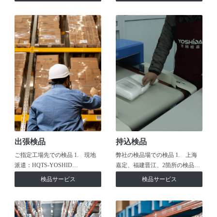
出張検品
持込検品
ご指定工場先での検品 1. 現地
弊社の検品場での検品 1. 上海
派遣：HQTS-YOSHID…
嘉定、福建晋江、2箇所の検品…
検品サービス
検品サービス