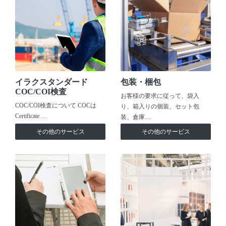
イラクスタンダード
包装・梱包
COC/COI検査
お客様の要求に従って、袋入
COC/COI検査について COCは
り、箱入りの個装、セット包
Certificate …
装、倉庫…
その他のサービス
その他のサービス