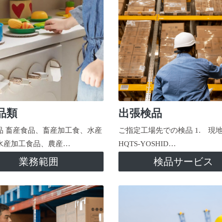
品類
出張検品
品 畜産食品、畜産加工食、水産
ご指定工場先での検品 1. 現
水産加工食品、農産…
HQTS-YOSHID…
業務範囲
検品サービス