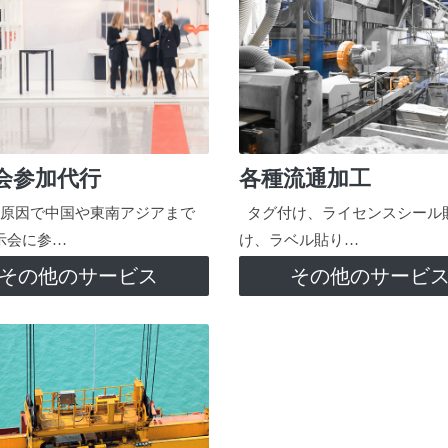
会参加代行
各種流通加工
原因で中国や東南アジアまで
タグ付け、ライセンスシール
示会に参…
け、ラベル貼り…
その他のサービス
その他のサービ