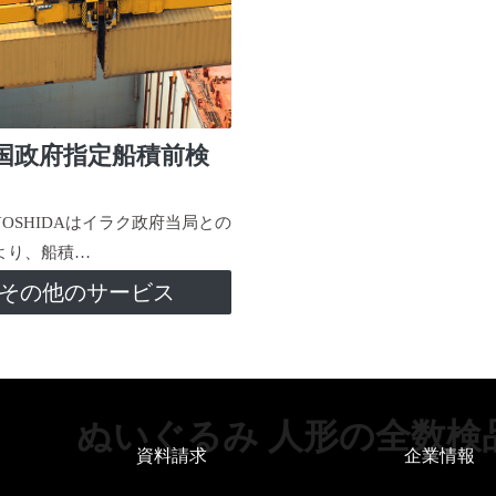
国政府指定船積前検
-YOSHIDAはイラク政府当局との
より、船積…
その他のサービス
ぬいぐるみ 人形の全数検
資料請求
企業情報