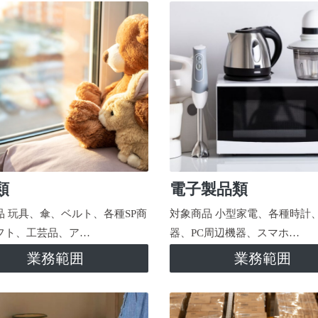
類
電子製品類
品 玩具、傘、ベルト、各種SP商
対象商品 小型家電、各種時計
フト、工芸品、ア…
器、PC周辺機器、スマホ…
業務範囲
業務範囲