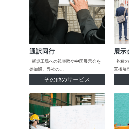
通訳同行
展示
新規工場への視察際や中国展示会を
各種の
参加際、弊社の…
直接展
その他のサービス