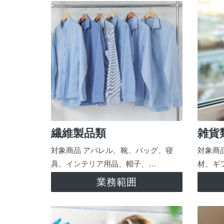
繊維製品類
雑貨
対象商品 アパレル、靴、バッグ、寝
対象商
具、インテリア用品、帽子、…
材、ギ
業務範囲