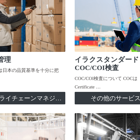
管理
イラクスタンダード
COC/COI検査
日本の品質基準を十分に把
COC/COI検査について COCは
Certificate …
サプライチェーンマネジメント
その他のサービ