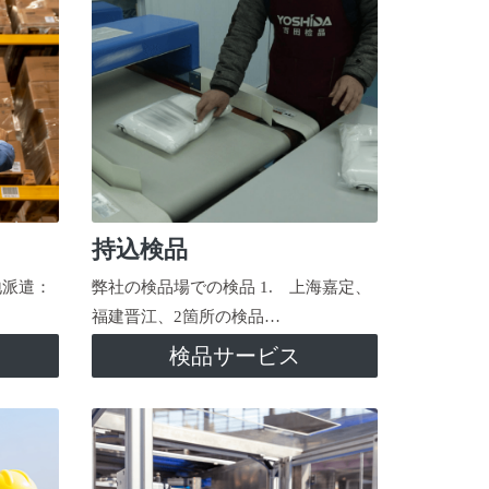
持込検品
地派遣：
弊社の検品場での検品 1. 上海嘉定、
福建晋江、2箇所の検品…
検品サービス