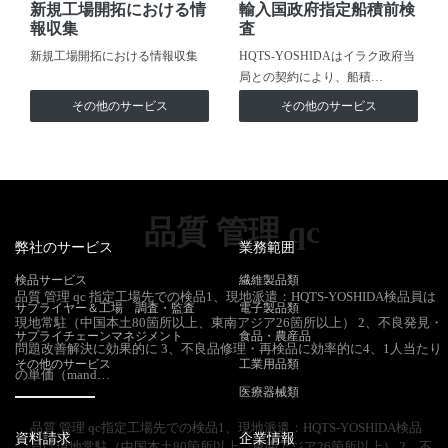
新規工場開拓における情
輸入国政府指定船積前検
報収集
査
新規工場開拓における情報収集
HQTS-YOSHIDAはイラク政府当
局との契約により、船積…
その他のサービス
その他のサービス
品質 管理 qc
弊社のサービス
業務範囲
検品サービス
繊維製品類
品質 管理 qc 指定工場先での検品1、現地派遣：HQTS-YOSHIDA検品員は
サプライヤー＆工場 調査・監査
電子製品類
現地常駐（中国本土80箇所以上、東南アジア26箇所以上） 2、不良発見・
サプライチェーンマネジメント
食品・農産品
問題改善解決に効果的に 3、不良品修理・再検品に効率的に4、1人当たり
その他のサービス
工業用品類
の単価（mand…
医療器械類
品質 管理 qc指定工場先での検品1、現地派遣：HQTS-YOSHIDA検品
資料請求
企業情報
員は現地常駐（中国本土80箇所以上、東南アジア26箇所以上） 2、不