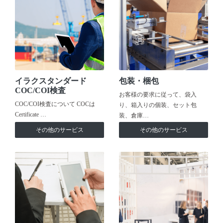
イラクスタンダード
包装・梱包
COC/COI検査
お客様の要求に従って、袋入
COC/COI検査について COCは
り、箱入りの個装、セット包
Certificate …
装、倉庫…
その他のサービス
その他のサービス