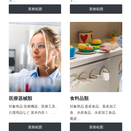
ホ…
ト…
業務範囲
業務範囲
医療器械類
食料品類
対象商品 医療機器、医療工具、
対象商品 畜産食品、畜産加工
介護用品など 基本内容 1. …
食、水産食品、水産加工食品、
農産…
業務範囲
業務範囲