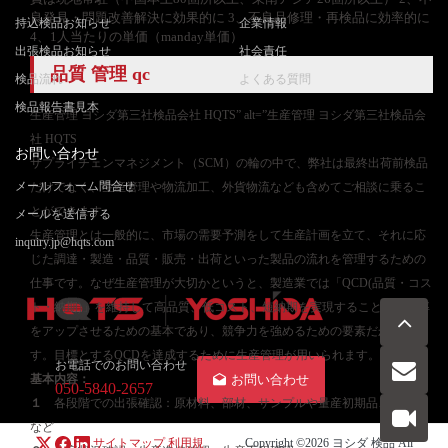
良発見・問題改善解決に効果的に 3、不良品修理・再検品に効率的に
持込検品お知らせ
企業情報
4、1人当たりの単価（manday単価）
出張検品お知らせ
社会責任
品質 管理 qc
検品流れ
よくある質問
検品報告書見本
生産管理 ヨシダ第三社検品会社 HQTS” alt=”生産管理 ヨシダ第三社検品会
社 HQTS
お問い合わせ
サプライチェンマネジメント（SCM）の輪の中で、弊社は最終出荷前検品
メールフォーム問合せ
だけでなく、生産管理や物流加工、外貨物流なども含めてご相談に乗るこ
とができます。
メールを送信する
生産管理とは一般的に、市場の需要予測をして生産計画を立て、それに応
inquiry.jp@hqts.com
じた調達・製造・品質・販売・出荷といった製品の流れを管理するための
仕事です。なぜ生産管理が大切かというと、製造業では「QCD(品質・コス
ト・納期)」を維持して高品質、低コスト、短納期を実現することが利益率
をアップさせるための基本であり、競争力を強めるための要素だからで
す。目標とするQCDを達成するために生産管理が用いられます。
お電話でのお問い合わせ
基本内容：
お問い合わせ
050-5840-2657
１
各段階での出張確認：原材料、部材、サンプルや量産初期品、量産品
など
サイトマップ
利用規
Copyright ©2026
ヨシダ 検品
All