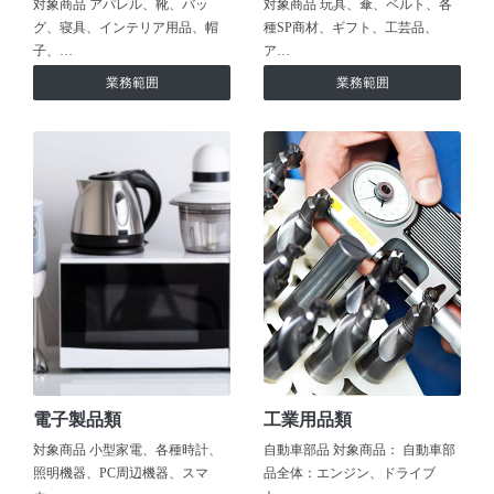
対象商品 アパレル、靴、バッ
対象商品 玩具、傘、ベルト、各
グ、寝具、インテリア用品、帽
種SP商材、ギフト、工芸品、
子、…
ア…
業務範囲
業務範囲
電子製品類
工業用品類
対象商品 小型家電、各種時計、
自動車部品 対象商品： 自動車部
照明機器、PC周辺機器、スマ
品全体：エンジン、ドライブ