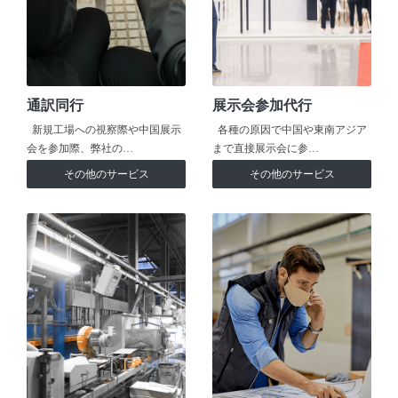
通訳同行
展示会参加代行
新規工場への視察際や中国展示
各種の原因で中国や東南アジア
会を参加際、弊社の…
まで直接展示会に参…
その他のサービス
その他のサービス