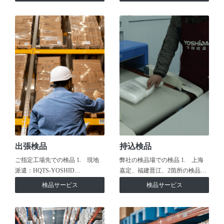
出張検品
持込検品
ご指定工場先での検品 1. 現地
弊社の検品場での検品 1. 上海
派遣：HQTS-YOSHID…
嘉定、福建晋江、2箇所の検品…
検品サービス
検品サービス