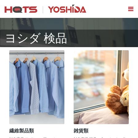
ヨシダ 検品
繊維製品類
雑貨類