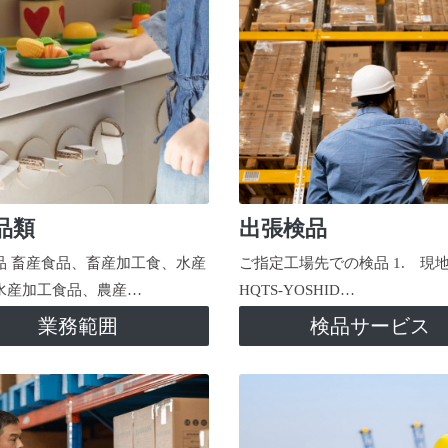
品類
出張検品
品 畜産食品、畜産加工食、水産
ご指定工場先での検品 1. 現
水産加工食品、農産…
HQTS-YOSHID…
業務範囲
検品サービス