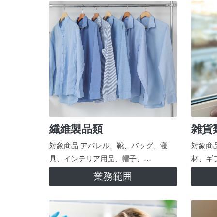
繊維製品類
雑貨
対象商品 アパレル、靴、バッグ、寝
対象商
具、インテリア用品、帽子、…
材、ギ
業務範囲