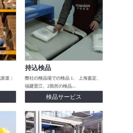
持込検品
地派遣：
弊社の検品場での検品 1. 上海嘉定、
福建晋江、2箇所の検品…
検品サービス