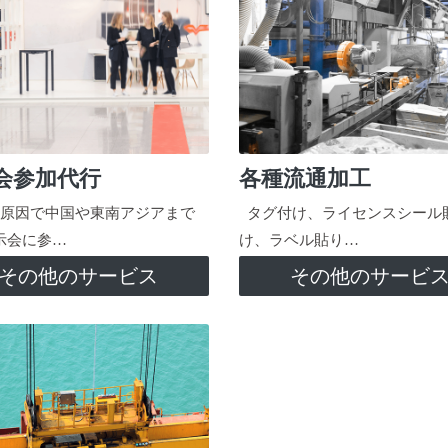
会参加代行
各種流通加工
原因で中国や東南アジアまで
タグ付け、ライセンスシール
示会に参…
け、ラベル貼り…
その他のサービス
その他のサービ