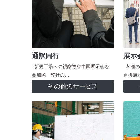
通訳同行
展示
新規工場への視察際や中国展示会を
各種の
参加際、弊社の…
直接展
その他のサービス