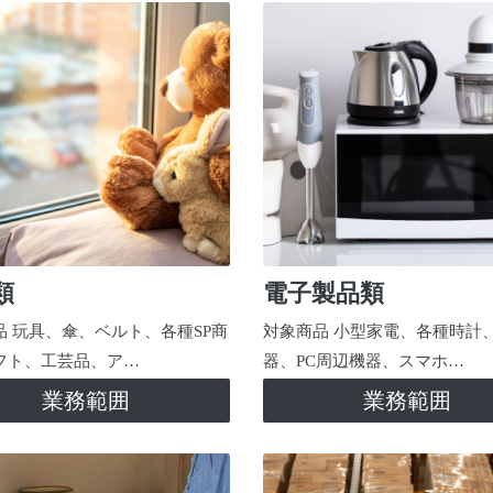
類
電子製品類
品 玩具、傘、ベルト、各種SP商
対象商品 小型家電、各種時計
フト、工芸品、ア…
器、PC周辺機器、スマホ…
業務範囲
業務範囲