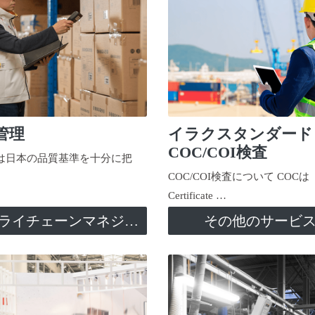
管理
イラクスタンダード
COC/COI検査
日本の品質基準を十分に把
COC/COI検査について COCは
Certificate …
サプライチェーンマネジメント
その他のサービ