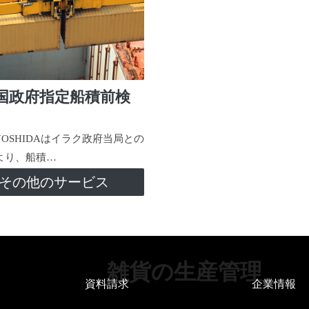
国政府指定船積前検
-YOSHIDAはイラク政府当局との
より、船積…
その他のサービス
雑貨の生産管理
資料請求
企業情報