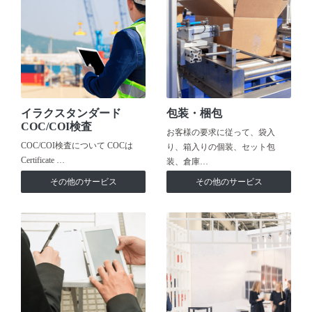
イラクスタンダード
包装・梱包
COC/COI検査
お客様の要求に従って、袋入
COC/COI検査について COCは
り、箱入りの個装、セット包
Certificate …
装、倉庫…
その他のサービス
その他のサービス