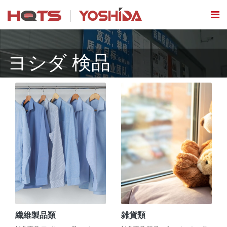
ヨシダ 検品
繊維製品類
雑貨類