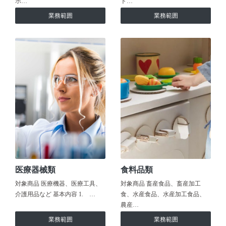
ホ…
ト…
業務範囲
業務範囲
医療器械類
食料品類
対象商品 医療機器、医療工具、
対象商品 畜産食品、畜産加工
介護用品など 基本内容 1. …
食、水産食品、水産加工食品、
農産…
業務範囲
業務範囲