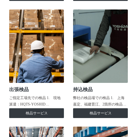
出張検品
持込検品
ご指定工場先での検品 1. 現地
弊社の検品場での検品 1. 上海
派遣：HQTS-YOSHID…
嘉定、福建晋江、2箇所の検品…
検品サービス
検品サービス