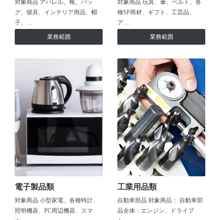
対象商品 アパレル、靴、バッ
対象商品 玩具、傘、ベルト、各
グ、寝具、インテリア用品、帽
種SP商材、ギフト、工芸品、
子、…
ア…
業務範囲
業務範囲
電子製品類
工業用品類
対象商品 小型家電、各種時計、
自動車部品 対象商品： 自動車部
照明機器、PC周辺機器、スマ
品全体：エンジン、ドライブ