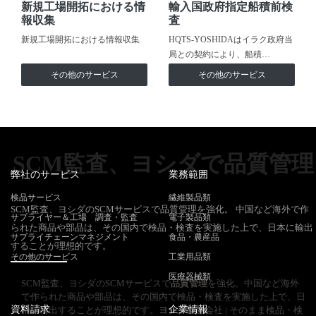
新規工場開拓における情
輸入国政府指定船積前検
報収集
査
新規工場開拓における情報収集
HQTS-YOSHIDAはイラク政府当
局との契約により、船積…
その他のサービス
その他のサービス
SCM監査、ヨシダで品質管理
弊社のサービス
業務範囲
検品サービス
繊維製品類
SCM監査、ヨシダのSCMサービスで品質管理を強化。 中国など海外で作
サプライヤー＆工場 調査・監査
電子製品類
られた商品や部品は、その国内で検品・検査を実施した上で、日本に輸出
サプライチェーンマネジメント
食品・農産品
することが理想的です。
その他のサービス
工業用品類
医療器械類
SCM監査、ヨシダのSCMサービスで
品質管理
を強化。中国など海外
で作られた商品や部品は、その国内で検品・検査を実施した上で、日
資料請求
企業情報
本に輸出することが理想的です。
ヨシダ検品
会社 | そのまま検品・検