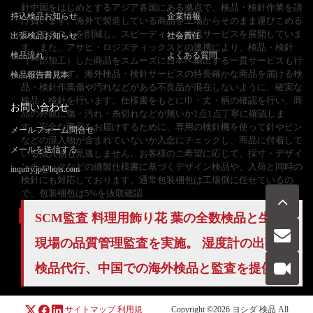
針中国をはじめとするアジア各国にある拠点で、検品・検針作業を請
持込検品お知らせ
企業情報
け負います。海外で製造している商品を工場からそのまま運びこめる
ことでコストを削減し、スピーディーな物流サービスを展開していま
出張検品お知らせ
社会責任
す。また、アサヒ・ロジスティックスとの連携により、検品・検針
検品流れ
よくある質問
（一部加工）した商品をスムーズに日本へ輸出する一貫サービスも行
っております。海外検品・検針サービスの特長確かな商品を届ける検
検品報告書見本
品・検針作業傷や汚れなどがある不良品が混在しないように、確実な
検品・検針を行います。仕様書をもとに巾・丈・柄の確認を行い、商
お問い合わせ
品の外観に傷・汚れ・糸切れなどが無いか1点1点丁寧に確認しま
す。安全な商品をお届けするために、専用の検針機を使って針やピン
メールフォーム問合せ
などの混入物が含まれていないか入念にチェックし、商品に付着して
メールを送信する
いる混入物も見逃しません。お客様のご希望に応じて、採寸・デザイ
ンチェックなどの縫製仕様書に基づくデザイン検品や、入荷と同時の
inquiry.jp@hqts.com
検針にも対応しております。通常包装梱包は工場側に任せているの
で、包装梱包は5%を抜取確認
SCM監査 料理用飾り花 葉の
全数検品
と生産
現場の
品質管理
監査を実施。 湿度計の出荷前
お電話でのお問い合わせ
お問い合わせ
検品代行
、中国での海外検品と監査を提供。
050-5840-2657
サイトマップ
利用規
Copyright ©2026
ヨシダ 検品
All