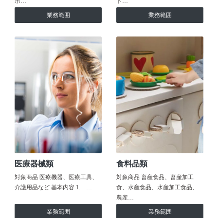
ホ…
ト…
業務範囲
業務範囲
医療器械類
食料品類
対象商品 医療機器、医療工具、
対象商品 畜産食品、畜産加工
介護用品など 基本内容 1. …
食、水産食品、水産加工食品、
農産…
業務範囲
業務範囲