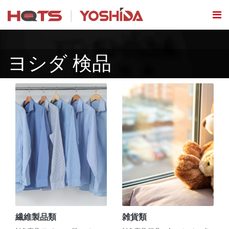
ヨシダ 検品
繊維製品類
雑貨類