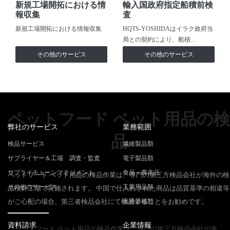
新規工場開拓における情
輸入国政府指定船積前検
報収集
査
新規工場開拓における情報収集
HQTS-YOSHIDAはイラク政府当
局との契約により、船積…
その他のサービス
その他のサービス
ペットフード ペット用品の検
弊社のサービス
業務範囲
品
検品サービス
繊維製品類
サプライヤー＆工場 調査・監査
電子製品類
サプライチェーンマネジメント
食品・農産品
ペットフード ペット用品の検品作業は、専門の第三方検品会社が海外の検
その他のサービス
工業用品類
品検針工場で実施されます。 中国で仕入れされた商品は品質基準の相違等
がご心配の場合、第三者検品会社にて検品することをお勧めです。
医療器械類
資料請求
企業情報
ペットフード ペット用品の検品作業は、専門の第三方検品会社が海