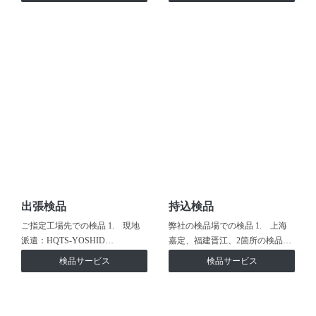
出張検品
持込検品
ご指定工場先での検品 1. 現地
弊社の検品場での検品 1. 上海
派遣：HQTS-YOSHID…
嘉定、福建晋江、2箇所の検品…
検品サービス
検品サービス