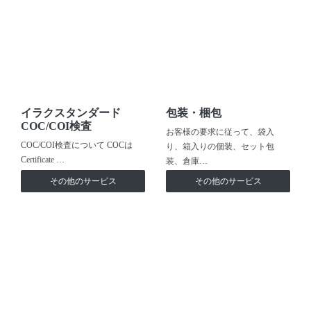
イラクスタンダード
包装・梱包
COC/COI検査
お客様の要求に従って、袋入
COC/COI検査について COCは
り、箱入りの個装、セット包
Certificate …
装、倉庫…
その他のサービス
その他のサービス