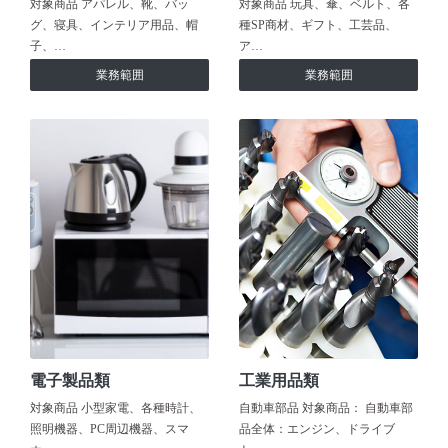
対象商品 アパレル、靴、バッ
対象商品 玩具、傘、ベルト、各
グ、寝具、インテリア用品、帽
種SP商材、ギフト、工芸品、
子、…
ア…
業務範囲
業務範囲
電子製品類
工業用品類
対象商品 小型家電、各種時計、
自動車部品 対象商品： 自動車部
照明機器、PC周辺機器、スマ
品全体：エンジン、ドライブ