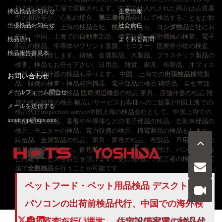
外の検品検針工場で実施されます。中国で仕入れされた商品は品質基
持込検品お知らせ
企業情報
準の相違等がご心配の場合、
第三者検品
会社にて検品することをお勧
出張検品お知らせ
社会責任
めです。中国、上海の検品会社、
検品代行
なら、
ヨシダ検品
会社にお
任せ。中国、上海での自動車部品、機電設備、精密機械の検査、電子
検品流れ
よくある質問
部品の検品、半導体やプリント基盤、モニター、医療外小物の検査、
検品報告書見本
検品を代行致します。鋳物、金属製品、木製品、プラスチック製品の
検査、検品もお任せ下さい。日用品、雑貨、家具、布製品、オフィス
什器、店舗什器の検品も承ります。 中国、上海での
出張検品
機電製
お問い合わせ
品、設備の検査・検品精密機器、電子部品の検品 鋳造品、自動車部
メールフォーム問合せ
品の検品鋳造品の検品 医療周辺機器の検品 家具、店舗什器の検品 雑
貨の検品雑貨の検品 幅広いサービスお客様へのご提案1中国上海での
メールを送信する
検品代行Inspection service中国上海の検品会社として、中国上海での
inquiry.jp@hqts.com
精密機械の検品、基盤や半導体などの電子部品の検品、自動車部品の
検品、モニターの検品、電力設備の検品、機電製品の検品をします。
鋳造品、金属製品の検品、家具・家電の検品、布製品、日用品雑貨の
検品もお任せ下さい。個包装、ラベリング、タグ付け、バンニングな
ど付随サービスもお任せ頂けます。更に現地にて第三者の検品専門工
場で
全数検品
を行うことが可能です
お電話でのお問い合わせ
ペットフード・ペット用品検品 デスクトップ
お問い合わせ
050-5840-2657
パソコンの出荷前検品代行、中国での海外検
サイトマップ
利用規
Copyright ©2026
ヨシダ 検品
All
品と監査を行います。 住宅設備家電の検品代