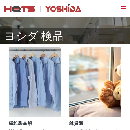
ヨシダ 検品
繊維製品類
雑貨類