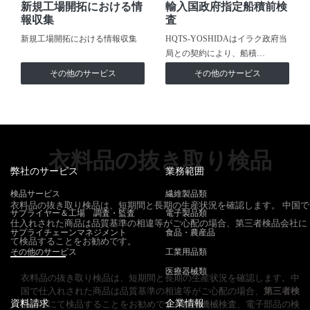
新規工場開拓における情
輸入国政府指定船積前検
報収集
査
新規工場開拓における情報収集
HQTS-YOSHIDAはイラク政府当
局との契約により、船積…
その他のサービス
その他のサービス
衣料品の抜き取り検品
弊社のサービス
業務範囲
検品サービス
繊維製品類
衣料品の抜き取り検品は、短期間と長期の生産状況を確認します。 中国で
サプライヤー＆工場 調査・監査
電子製品類
仕入れされた商品は品質基準の相違等がご心配の場合、第三者検品会社に
サプライチェーンマネジメント
食品・農産品
て検品することをお勧めです。
その他のサービス
工業用品類
医療器械類
衣料品の抜き取り検品は、短期間と長期の生産状況を確認します。中
国で仕入れされた商品は品質基準の相違等がご心配の場合、
第三者検
資料請求
企業情報
品
会社にて検品することをお勧めです。精密機械検査、電子部品の検