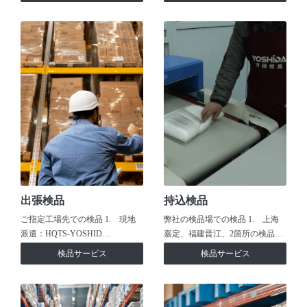
出張検品
持込検品
ご指定工場先での検品 1. 現地
弊社の検品場での検品 1. 上海
派遣：HQTS-YOSHID…
嘉定、福建晋江、2箇所の検品…
検品サービス
検品サービス