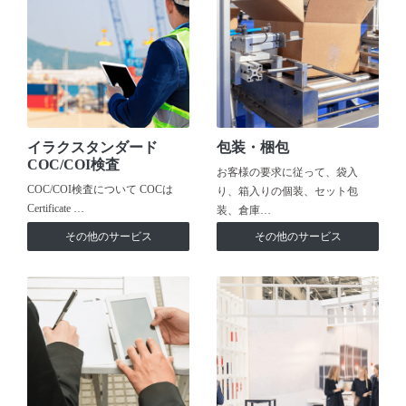
イラクスタンダード
包装・梱包
COC/COI検査
お客様の要求に従って、袋入
COC/COI検査について COCは
り、箱入りの個装、セット包
Certificate …
装、倉庫…
その他のサービス
その他のサービス