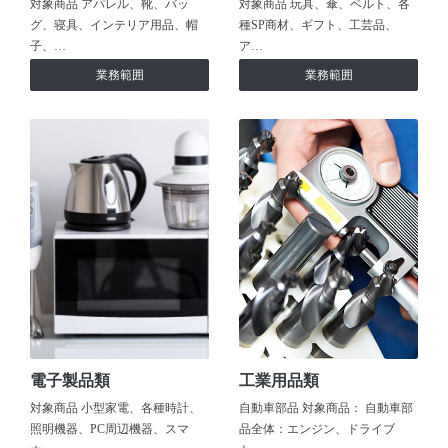
対象商品 アパレル、靴、バッ
対象商品 玩具、傘、ベルト、各
グ、寝具、インテリア用品、帽
種SP商材、ギフト、工芸品、
子、…
ア…
業務範囲
業務範囲
電子製品類
工業用品類
対象商品 小型家電、各種時計、
自動車部品 対象商品： 自動車部
照明機器、PC周辺機器、スマ
品全体：エンジン、ドライブ