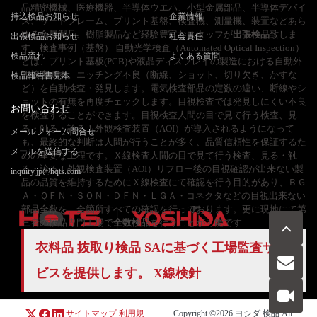
品精密機械、医療機器、半導体ウエハ、小型金属部品、半導体デバイ
持込検品お知らせ
企業情報
ス、リードフレーム、プリント基盤、検査機、測量機、装置などあら
ゆる金属製品、樹脂製品など経験豊富なスタッフが
出張検品
致しま
出張検品お知らせ
社会責任
す。検査事例（基盤） 自動光学検査（Automated Optical Inspection）
検品流れ
よくある質問
とは、プリント基板(PCB)や液晶ディスプレイの製造における自動外
観検査です。エッチング不良（断線、ショット、切り欠き、かすな
検品報告書見本
ど）を自動検査・発見します。電気検査部品の定数の違い、断線やシ
ョットの有無を再度チェックします。目視検査では発見しにくい不良
お問い合わせ
を検査することができます。目視検査人間の目で見て行う検査、見
る・触る・診る！外観検査装置（AOI）が導入されるようになって
メールフォーム問合せ
も、最終的な判断は人間が行うことが多く、品質信頼性を保証するた
メールを送信する
めの重要な工程です。Ｘ線検査人間の目で見て行う検査、見る・触
る・診る！外観検査装置（AOI）リフロー後の目視確認が出来ない製
inquiry.jp@hqts.com
品の品質を維持するためにＸ線検査にて確認を行う目的があり、ＢＧ
Ａ・ＱＦＮ・ＳＯＮ・ＤＦＮ・ＬＧＡ・コネクタなどの目視出来ない
部品全数を、全箇所すべての確認を行っております。更に現地にて第
三者の検品専門工場で
全数検品
を行うことが可能です
衣料品 抜取り検品 SAに基づく
工場監査サー
お電話でのお問い合わせ
お問い合わせ
ビス
を提供します。 X線検針
050-5840-2657
サイトマップ
利用規
Copyright ©2026
ヨシダ 検品
All