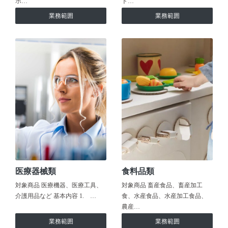
ホ…
ト…
業務範囲
業務範囲
医療器械類
食料品類
対象商品 医療機器、医療工具、
対象商品 畜産食品、畜産加工
介護用品など 基本内容 1. …
食、水産食品、水産加工食品、
農産…
業務範囲
業務範囲