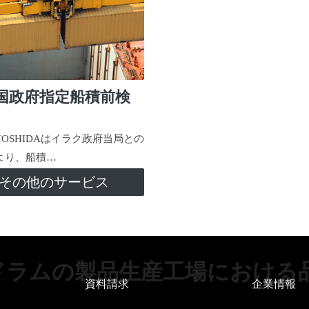
国政府指定船積前検
-YOSHIDAはイラク政府当局との
より、船積…
その他のサービス
ドラムの製品生産工場における
資料請求
企業情報