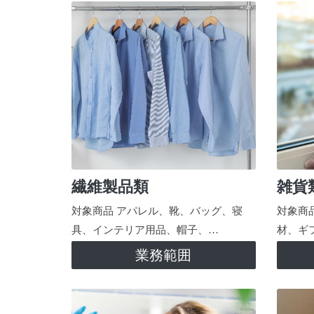
繊維製品類
雑貨
対象商品 アパレル、靴、バッグ、寝
対象商
具、インテリア用品、帽子、…
材、ギ
業務範囲