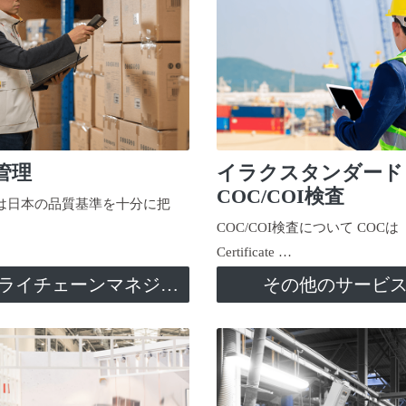
管理
イラクスタンダード
COC/COI検査
日本の品質基準を十分に把
COC/COI検査について COCは
Certificate …
サプライチェーンマネジメント
その他のサービ