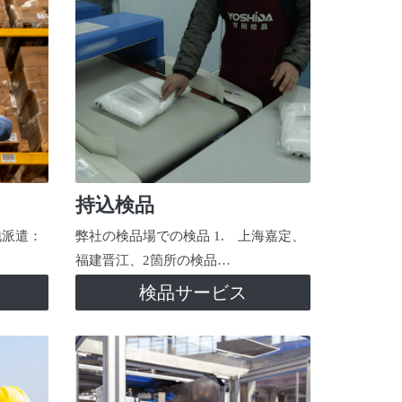
持込検品
地派遣：
弊社の検品場での検品 1. 上海嘉定、
福建晋江、2箇所の検品…
検品サービス