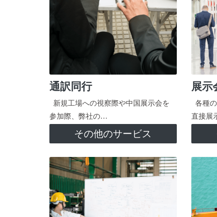
通訳同行
展示
新規工場への視察際や中国展示会を
各種の
参加際、弊社の…
直接展
その他のサービス