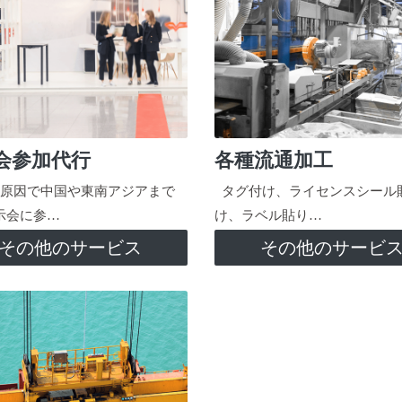
会参加代行
各種流通加工
原因で中国や東南アジアまで
タグ付け、ライセンスシール
示会に参…
け、ラベル貼り…
その他のサービス
その他のサービ