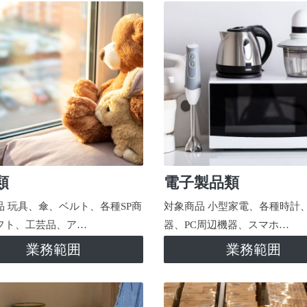
類
電子製品類
品 玩具、傘、ベルト、各種SP商
対象商品 小型家電、各種時計
フト、工芸品、ア…
器、PC周辺機器、スマホ…
業務範囲
業務範囲