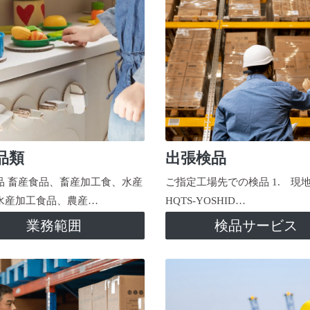
品類
出張検品
品 畜産食品、畜産加工食、水産
ご指定工場先での検品 1. 現
水産加工食品、農産…
HQTS-YOSHID…
業務範囲
検品サービス