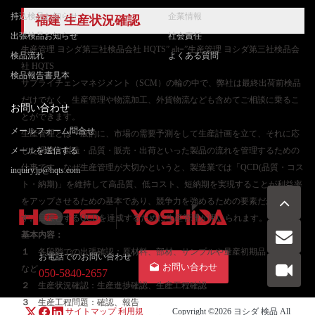
持込検品お知らせ
企業情報
福建 生産状況確認
出張検品お知らせ
社会責任
生産管理 ヨシダ第三社検品会社 HQTS” alt=”生産管理 ヨシダ第三社検品会
検品流れ
よくある質問
社 HQTS
検品報告書見本
サプライチェンマネジメント（SCM）の輪の中で、弊社は最終出荷前検品
だけでなく、生産管理や物流加工、外貨物流なども含めてご相談に乗るこ
お問い合わせ
とができます。
メールフォーム問合せ
生産管理とは一般的に、市場の需要予測をして生産計画を立て、それに応
メールを送信する
じた調達・製造・品質・販売・出荷といった製品の流れを管理するための
仕事です。なぜ生産管理が大切かというと、製造業では「QCD(品質・コス
inquiry.jp@hqts.com
ト・納期)」を維持して高品質、低コスト、短納期を実現することが利益率
をアップさせるための基本であり、競争力を強めるための要素だからで
す。目標とするQCDを達成するために生産管理が用いられます。
基本内容：
１
各段階での出張確認：原材料、部材、サンプルや量産初期品、量産品
お電話でのお問い合わせ
お問い合わせ
など
050-5840-2657
２
生産状況確認：生産進捗確認、生産工程確認
３
生産工程問題：確認、報告
サイトマップ
利用規
Copyright ©2026
ヨシダ 検品
All