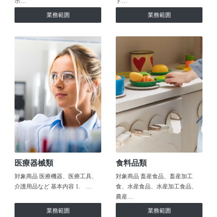
ホ…
ト…
業務範囲
業務範囲
医療器械類
食料品類
対象商品 医療機器、医療工具、
対象商品 畜産食品、畜産加工
介護用品など 基本内容 1. …
食、水産食品、水産加工食品、
農産…
業務範囲
業務範囲