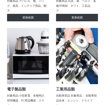
対象商品 アパレル、靴、バッ
対象商品 玩具、傘、ベルト、各
グ、寝具、インテリア用品、帽
種SP商材、ギフト、工芸品、
子、…
ア…
業務範囲
業務範囲
電子製品類
工業用品類
対象商品 小型家電、各種時計、
自動車部品 対象商品： 自動車部
照明機器、PC周辺機器、スマ
品全体：エンジン、ドライブ