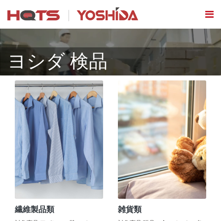
ヨシダ 検品
繊維製品類
雑貨類