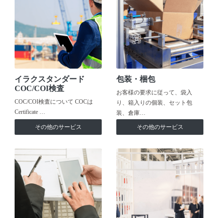
イラクスタンダード
包装・梱包
COC/COI検査
お客様の要求に従って、袋入
COC/COI検査について COCは
り、箱入りの個装、セット包
Certificate …
装、倉庫…
その他のサービス
その他のサービス