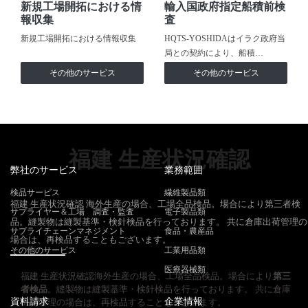
新規工場開拓における情
輸入国政府指定船積前検
報収集
査
新規工場開拓における情報収集
HQTS-YOSHIDAはイラク政府当
局との契約により、船積…
その他のサービス
その他のサービス
福建 生産状況確認
弊社のサービス
業務範囲
検品サービス
繊維製品類
福建 生産状況確認 海外生産の場合、工場全品検品。場合により第三者検
サプライヤー＆工場 調査・監査
電子製品類
品。縫製物は縫製基準・検針検品を行っております。 共に倉庫出荷管理の
サプライチェーンマネジメント
食品・農産品
場合は、再検品することもございます。
その他のサービス
工業用品類
医療器械類
福建 生産状況確認海外生産の場合、工場全品検品。場合により
第三
者検品
。縫製物は縫製基準・検針検品を行っております。 共に倉庫
資料請求
企業情報
出荷管理の場合は、再検品することもございます。