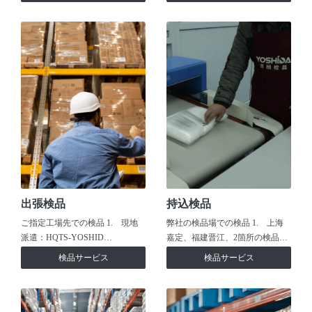
出張検品
持込検品
ご指定工場先での検品 1. 現地
弊社の検品場での検品 1. 上海
派遣：HQTS-YOSHID…
嘉定、福建晋江、2箇所の検品…
検品サービス
検品サービス