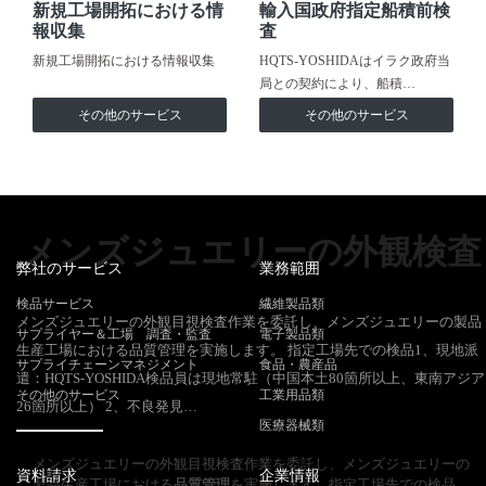
新規工場開拓における情
輸入国政府指定船積前検
報収集
査
新規工場開拓における情報収集
HQTS-YOSHIDAはイラク政府当
局との契約により、船積…
その他のサービス
その他のサービス
メンズジュエリーの外観検査
弊社のサービス
業務範囲
検品サービス
繊維製品類
メンズジュエリーの外観目視検査作業を委託し、メンズジュエリーの製品
サプライヤー＆工場 調査・監査
電子製品類
生産工場における品質管理を実施します。 指定工場先での検品1、現地派
サプライチェーンマネジメント
食品・農産品
遣：HQTS-YOSHIDA検品員は現地常駐（中国本土80箇所以上、東南アジア
その他のサービス
工業用品類
26箇所以上） 2、不良発見…
医療器械類
メンズジュエリーの外観目視検査作業を委託し、メンズジュエリーの
資料請求
企業情報
製品生産工場における
品質管理
を実施します。指定工場先での検品