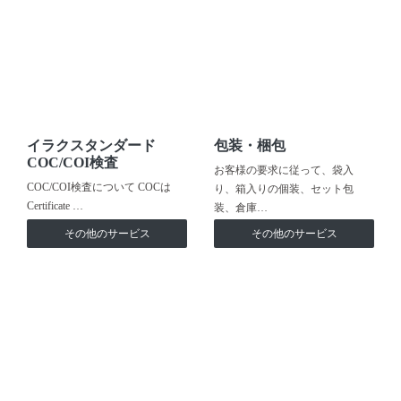
イラクスタンダード
包装・梱包
COC/COI検査
お客様の要求に従って、袋入
COC/COI検査について COCは
り、箱入りの個装、セット包
Certificate …
装、倉庫…
その他のサービス
その他のサービス