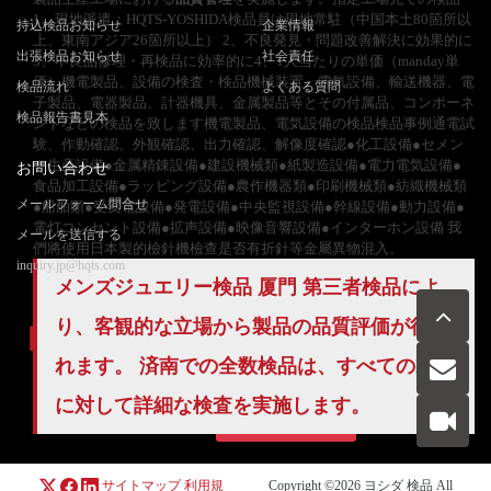
1、現地派遣：HQTS-YOSHIDA検品員は現地常駐（中国本土80箇所以
持込検品お知らせ
企業情報
上、東南アジア26箇所以上） 2、不良発見・問題改善解決に効果的に
出張検品お知らせ
社会責任
3、不良品修理・再検品に効率的に4、1人当たりの単価（manday単
価）機電製品、設備の検査・検品機械装置、電気設備、輸送機器、電
検品流れ
よくある質問
子製品、電器製品、計器機具、金属製品等とその付属品、コンポーネ
検品報告書見本
ントなどの検品を致します機電製品、電気設備の検品検品事例通電試
験、作動確認、外観確認、出力確認、解像度確認●化工設備●セメン
ト生産設備●金属精錬設備●建設機械類●紙製造設備●電力電気設備●
お問い合わせ
食品加工設備●ラッピング設備●農作機器類●印刷機械類●紡織機械類
メールフォーム問合せ
●船舶類●受変電設備●発電設備●中央監視設備●幹線設備●動力設備●
電灯コンセント設備●拡声設備●映像音響設備●インターホン設備 我
メールを送信する
們將使用日本製的檢針機檢查是否有折針等金屬異物混入。
inquiry.jp@hqts.com
メンズジュエリー検品 厦門
第三者検品
によ
り、客観的な立場から製品の品質評価が行わ
れます。 済南での
全数検品
は、すべての製品
お電話でのお問い合わせ
に対して詳細な検査を実施します。
お問い合わせ
050-5840-2657
サイトマップ
利用規
Copyright ©2026
ヨシダ 検品
All