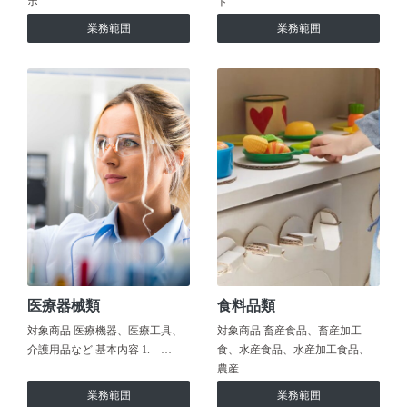
ホ…
ト…
業務範囲
業務範囲
医療器械類
食料品類
対象商品 医療機器、医療工具、
対象商品 畜産食品、畜産加工
介護用品など 基本内容 1. …
食、水産食品、水産加工食品、
農産…
業務範囲
業務範囲