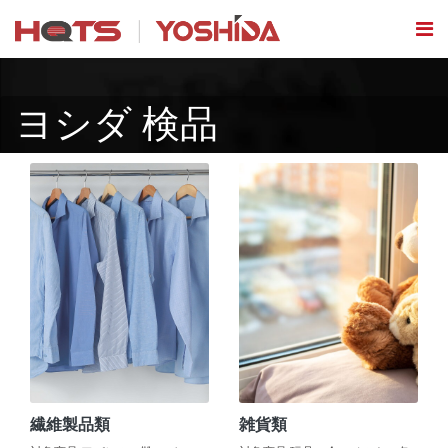
ヨシダ 検品
繊維製品類
雑貨類