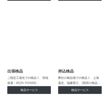
出張検品
持込検品
ご指定工場先での検品 1. 現地
弊社の検品場での検品 1. 上海
派遣：HQTS-YOSHID…
嘉定、福建晋江、2箇所の検品…
検品サービス
検品サービス