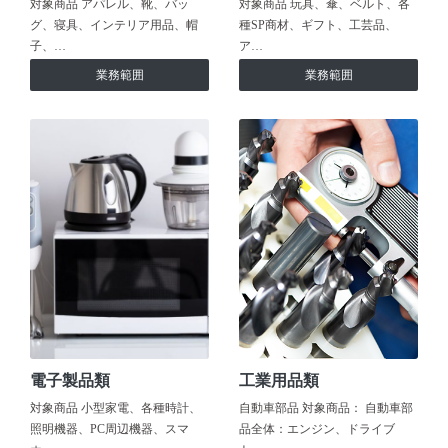
対象商品 アパレル、靴、バッ
対象商品 玩具、傘、ベルト、各
グ、寝具、インテリア用品、帽
種SP商材、ギフト、工芸品、
子、…
ア…
業務範囲
業務範囲
電子製品類
工業用品類
対象商品 小型家電、各種時計、
自動車部品 対象商品： 自動車部
照明機器、PC周辺機器、スマ
品全体：エンジン、ドライブ