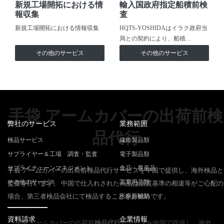
新規工場開拓における情
輸入国政府指定船積前検
報収集
査
新規工場開拓における情報収集
HQTS-YOSHIDAはイラク政府当
局との契約により、船積…
その他のサービス
その他のサービス
手袋 アームカバーの出荷前検
弊社のサービス
業務範囲
品代行
検品サービス
繊維製品類
サプライヤー＆工場 調査・監査
電子製品類
サプライチェーンマネジメント
食品・農産品
手袋 アームカバーの出荷前検品代行サービスを中国で提供し、海外検品と
その他のサービス
工業用品類
監査を行います。 中国で仕入れされた商品は品質基準の相違等がご心配の
場合、第三者検品会社にて検品することをお勧めです。
医療器械類
資料請求
企業情報
手袋 アームカバーの出荷前
検品代行
サービスを中国で提供し、海外