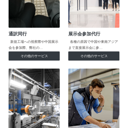
通訳同行
展示会参加代行
新規工場への視察際や中国展示
各種の原因で中国や東南アジア
会を参加際、弊社の…
まで直接展示会に参…
その他のサービス
その他のサービス