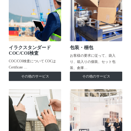
イラクスタンダード
包装・梱包
COC/COI検査
お客様の要求に従って、袋入
COC/COI検査について COCは
り、箱入りの個装、セット包
Certificate …
装、倉庫…
その他のサービス
その他のサービス