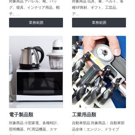
対象商品 アパレル、靴、バッ
対象商品 玩具、傘、ベルト、各
グ、寝具、インテリア用品、帽
種SP商材、ギフト、工芸品、
子、…
ア…
業務範囲
業務範囲
電子製品類
工業用品類
対象商品 小型家電、各種時計、
自動車部品 対象商品： 自動車部
照明機器、PC周辺機器、スマ
品全体：エンジン、ドライブ