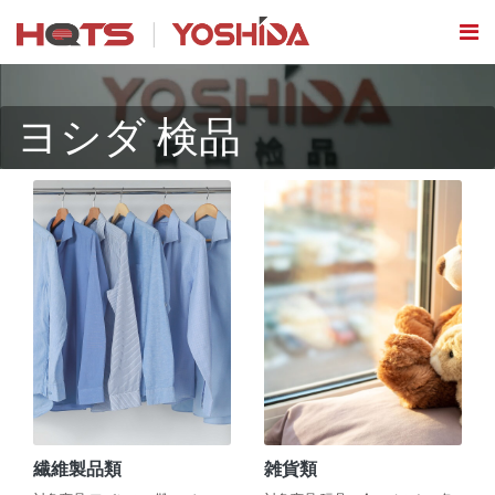
ヨシダ 検品
繊維製品類
雑貨類