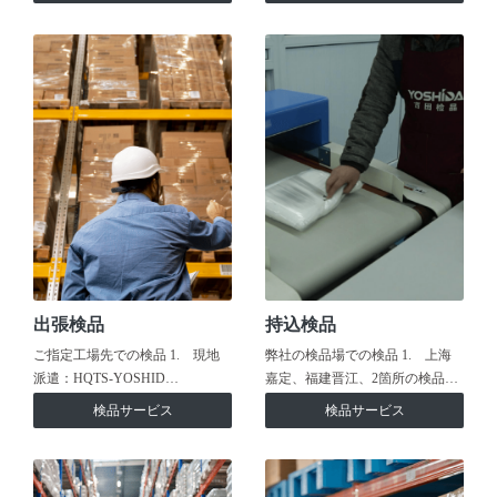
出張検品
持込検品
ご指定工場先での検品 1. 現地
弊社の検品場での検品 1. 上海
派遣：HQTS-YOSHID…
嘉定、福建晋江、2箇所の検品…
検品サービス
検品サービス