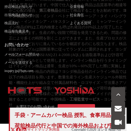
検品と監査を行います。中国で仕入れされた商品は品質基準の相違等
持込検品お知らせ
企業情報
がご心配の場合、
第三者検品
会社にて検品することをお勧めです。
ヨ
出張検品お知らせ
社会責任
シダ検品
会社中国・インド・ベトナム・マレーシア・タイ・バングラ
デシュ・インドネシア・パキスタン・カンボジア、ミャンマーインラ
検品流れ
よくある質問
イン検品(DPI)は工程内検査とも呼ばれ発注の10%以上が完了したと
検品報告書見本
きに実施します。生産の早い段階で問題を発見できるため、問題の修
正により多くの時間を割くことができます。また、生産プロセスがス
ケジュールどおりに進んでいるかを確認するのにも役立ちます。検品
お問い合わせ
対象のサンプルは国際基準に従ってランダムに選択されます。ヨシダ
メールフォーム問合せ
検品会社では、ANSI/ASQ Z1 4-2008 (AQL) を抜取基準および許容可
能な品質レベルとして使用します。インライン検品を行うタイミング
メールを送信する
は？インライン検品は通常、生産が10%～60%完了した際に実施しま
inquiry.jp@hqts.com
す。インライン検品の内容は？ヨシダ検品会社のインライン検品では
以下の検品項目を用います。数量生産ライン生産スケジュール外観性
能・機能仕上がり組み立て付属品材料色・ロゴサイズ・寸法重さアソ
ートメントカートン状態バーコード梱包・マーキング荷印倉庫の状態
上記以外にも、お客様のご要望に応じて、オーダーメイドの検品を実
施することが可能です。中国検品・
工場監査サービス
– ヨシダ検品会
社
お電話でのお問い合わせ
お問い合わせ
050-5840-2657
手袋・アームカバー検品 授乳、食事用品の出
荷前検品代行と中国での海外検品および監査
サイトマップ
利用規
Copyright ©2026
ヨシダ 検品
All