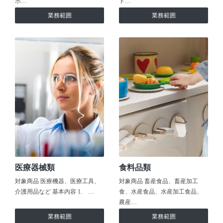
ホ…
ト…
業務範囲
業務範囲
医療器械類
食料品類
対象商品 医療機器、医療工具、
対象商品 畜産食品、畜産加工
介護用品など 基本内容 1. …
食、水産食品、水産加工食品、
農産…
業務範囲
業務範囲